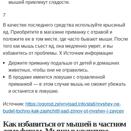
мышей привлекут сладости.
7
В качестве последнего средства используйте крысиный
яд. Приобретите в магазине приманку с отравой и
положите ее в том месте, где часто бывают мыши. После
того как мышь съест яд, она медленно умрет, и вы
избавитесь от проблемы.
X Источник информации
Держите приманку подальше от детей и домашних
животных, чтобы они не отравились.
В продаже имеются ловушки с отравленной
приманкой — в этом случае мышь не сможет убежать
и останется в ловушке.
Источник:
https://ogorod.zelynyjsad.info/stati/myshey-ne-
budet-tochno-kak-zashchitit-sad-zimoy-ot-myshey-i-zaycev
Как избавиться от мышей в частном
доме форум. Мыши в квартире