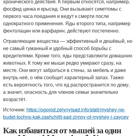
хронического действия. К первым относятся, например,
фосфид цинка и крысид. Они вызывают симптомы с
первого часа поедания и ведут к смерти после
однократного применения. Яды второго типа, например
фентолацин или варфарин, действуют постепенно.
Отравляющие вещества — эффективный и дешёвый, но
не самый гуманный и удобный способ борьбы с
вредителями. Кроме того, яды представляюти домашних
животных. К тому же мыши редко умирают сразу, на
месте. Они могут забраться в стены, за мебель и даже
внутрь неё, о чём сообщит характерный запах. Также
есть вероятность того, что яд распространится по дому,
а значит, опасность для членов семьи значительно
возрастёт.
Источник:
https://ogorod.zelynyjsad.info/stati/myshey-ne-
budet-tochno-kak-zashchitit-sad-zimoy-ot-myshey-i-zaycev
Как избавиться от мышей за один