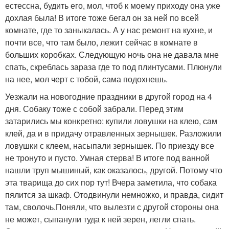
естессна, будить его, мол, чтоб к моему приходу она уже
дохлая была! В итоге тоже бегал он за ней по всей
комнате, где то заныкалась. А у нас ремонт на кухне, и
почти все, что там было, лежит сейчас в комнате в
больших коробках. Следующую ночь она не давала мне
спать, скреблась зараза где то под плинтусами. Плюнули
на нее, мол черт с тобой, сама подохнешь.
Уезжали на новогодние праздники в другой город на 4
дня. Собаку тоже с собой забрали. Перед этим
затарились мы конкретно: купили ловушки на клею, сам
клей, да и в придачу отравленных зернышек. Разложили
ловушки с клеем, насыпали зернышек. По приезду все
не тронуто и пусто. Умная стерва! В итоге под ванной
нашли труп мышиный, как оказалось, другой. Потому что
эта тварища до сих пор тут! Вчера заметила, что собака
пялится за шкаф. Отодвинули немножко, и правда, сидит
там, сволочь.Поняли, что вылезти с другой стороны она
не может, сыпанули туда к ней зерен, легли спать.