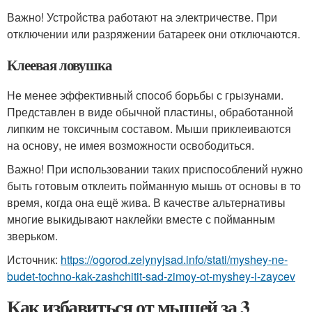
Важно! Устройства работают на электричестве. При
отключении или разряжении батареек они отключаются.
Клеевая ловушка
Не менее эффективный способ борьбы с грызунами.
Представлен в виде обычной пластины, обработанной
липким не токсичным составом. Мыши приклеиваются
на основу, не имея возможности освободиться.
Важно! При использовании таких приспособлений нужно
быть готовым отклеить пойманную мышь от основы в то
время, когда она ещё жива. В качестве альтернативы
многие выкидывают наклейки вместе с пойманным
зверьком.
Источник:
https://ogorod.zelynyjsad.info/stati/myshey-ne-
budet-tochno-kak-zashchitit-sad-zimoy-ot-myshey-i-zaycev
Как избавиться от мышей за 3