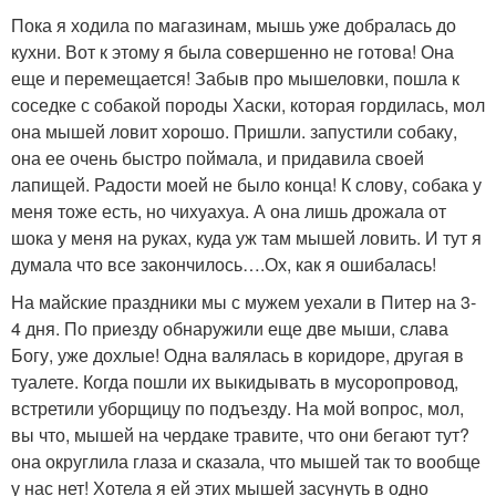
Пока я ходила по магазинам, мышь уже добралась до
кухни. Вот к этому я была совершенно не готова! Она
еще и перемещается! Забыв про мышеловки, пошла к
соседке с собакой породы Хаски, которая гордилась, мол
она мышей ловит хорошо. Пришли. запустили собаку,
она ее очень быстро поймала, и придавила своей
лапищей. Радости моей не было конца! К слову, собака у
меня тоже есть, но чихуахуа. А она лишь дрожала от
шока у меня на руках, куда уж там мышей ловить. И тут я
думала что все закончилось….Ох, как я ошибалась!
На майские праздники мы с мужем уехали в Питер на 3-
4 дня. По приезду обнаружили еще две мыши, слава
Богу, уже дохлые! Одна валялась в коридоре, другая в
туалете. Когда пошли их выкидывать в мусоропровод,
встретили уборщицу по подъезду. На мой вопрос, мол,
вы что, мышей на чердаке травите, что они бегают тут?
она округлила глаза и сказала, что мышей так то вообще
у нас нет! Хотела я ей этих мышей засунуть в одно