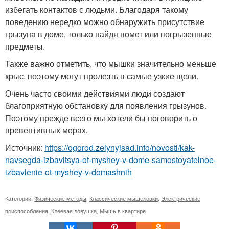
избегать контактов с людьми. Благодаря такому
поведению нередко можно обнаружить присутствие
грызуна в доме, только найдя помет или погрызенные
предметы.
Также важно отметить, что мышки значительно меньше
крыс, поэтому могут пролезть в самые узкие щели.
Очень часто своими действиями люди создают
благоприятную обстановку для появления грызунов.
Поэтому прежде всего мы хотели бы поговорить о
превентивных мерах.
Источник:
https://ogorod.zelynyjsad.info/novosti/kak-
navsegda-izbavitsya-ot-myshey-v-dome-samostoyatelnoe-
izbavlenie-ot-myshey-v-domashnih
Категории:
Физические методы
,
Классические мышеловки
,
Электрические
приспособления
,
Клеевая ловушка
,
Мышь в квартире