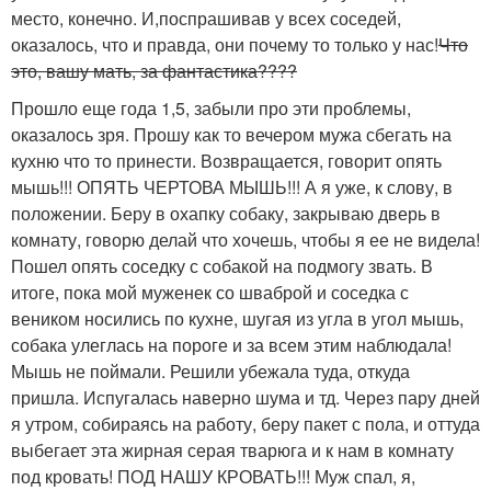
место, конечно. И,поспрашивав у всех соседей,
оказалось, что и правда, они почему то только у нас!
Что
это, вашу мать, за фантастика????
Прошло еще года 1,5, забыли про эти проблемы,
оказалось зря. Прошу как то вечером мужа сбегать на
кухню что то принести. Возвращается, говорит опять
мышь!!! ОПЯТЬ ЧЕРТОВА МЫШЬ!!! А я уже, к слову, в
положении. Беру в охапку собаку, закрываю дверь в
комнату, говорю делай что хочешь, чтобы я ее не видела!
Пошел опять соседку с собакой на подмогу звать. В
итоге, пока мой муженек со шваброй и соседка с
веником носились по кухне, шугая из угла в угол мышь,
собака улеглась на пороге и за всем этим наблюдала!
Мышь не поймали. Решили убежала туда, откуда
пришла. Испугалась наверно шума и тд. Через пару дней
я утром, собираясь на работу, беру пакет с пола, и оттуда
выбегает эта жирная серая тварюга и к нам в комнату
под кровать! ПОД НАШУ КРОВАТЬ!!! Муж спал, я,