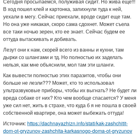
Сегодня просыпаемся, полуживая сидит. Но жива еще!!!
В ход пошел клей и картонка, запихнули туда к ней,
уехали в мегу. Сейчас приехали, вроде сидит еще там.
Но она уже никакая, скоро сама сдохнет. Может съела
все таки ночью зерен, кто ее знает. Сейчас будем ее
оттуда вытаскивать и добивать.
Лезут они к нам, скорей всего из ванны и кухни, там
дырки со шлангами и тд. Но полностью их заделать
нельзя, как мне объяснили, мол там эти шланги.
Как вывести полностью этих паразитов, чтобы они
больше не лезли??? Может, кто то использовал
ультразвуковые приборы, чтобы их выгнать? Не будет ли
вреда собаке от них? Кто чем вообще спасается? У меня
уже сил нет, жить в страхе, что куда б я не пошла в своей
собственной квартире, она может выбежать оттуда!
Источник:
https://dachnayazhizn.info/stati/kak-zashchitit-
dom-ot-gryzunov-zashchita-karkasnogo-doma-ot-gryzunov