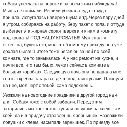
собака улеглась на пороге и за всем этим наблюдала!
Мышь не поймали. Решили убежала туда, откуда
пришла. Испугалась наверно шума и тд. Через пару дней
я утром, собираясь на работу, беру пакет с пола, и оттуда
выбегает эта жирная серая тварюга и к нам в комнату
под кровать! ПОД НАШУ КРОВАТЬ!!! Муж спал, я,
естессна, будить его, мол, чтоб к моему приходу она уже
дохлая была! В итоге тоже бегал он за ней по всей
комнате, где то заныкалась. А у нас ремонт на кухне, и
почти все, что там было, лежит сейчас в комнате в
больших коробках. Следующую ночь она не давала мне
спать, скреблась зараза где то под плинтусами. Плюнули
на нее, мол черт с тобой, сама подохнешь.
Уезжали на новогодние праздники в другой город на 4
дня. Собаку тоже с собой забрали. Перед этим
затарились мы конкретно: купили ловушки на клею, сам
клей, да и в придачу отравленных зернышек. Разложили
ловушки с клеем, насыпали зернышек. По приезду все