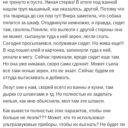
не тронуто и пусто. Умная стерва! В итоге под ванной
нашли труп мышиный, как оказалось, другой. Потому что
эта тварища до сих пор тут! Вчера заметила, что собака
пялится за шкаф. Отодвинули немножко, и правда, сидит
там, сволочь.Поняли, что вылезти с другой стороны она
не может, сыпанули туда к ней зерен, легли спать.
Сегодня просыпаемся, полуживая сидит. Но жива еще!!!
В ход пошел клей и картонка, запихнули туда к ней,
уехали в мегу. Сейчас приехали, вроде сидит еще там.
Но она уже никакая, скоро сама сдохнет. Может съела
все таки ночью зерен, кто ее знает. Сейчас будем ее
оттуда вытаскивать и добивать.
Лезут они к нам, скорей всего из ванны и кухни, там
дырки со шлангами и тд. Но полностью их заделать
нельзя, как мне объяснили, мол там эти шланги.
Как вывести полностью этих паразитов, чтобы они
больше не лезли??? Может, кто то использовал
ультразвуковые приборы, чтобы их выгнать? Не будет ли