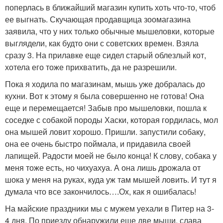
поперлась в ближайший магазин купить хоть что-то, чтоб
ее выгнать. Скучающая продавщица зоомагазина
заявила, что у них только обычные мышеловки, которые
выглядели, как будто они с советских времен. Взяла
сразу 3. На прилавке еще сидел старый облезлый кот,
хотела его тоже прихватить, да не разрешили.
Пока я ходила по магазинам, мышь уже добралась до
кухни. Вот к этому я была совершенно не готова! Она
еще и перемещается! Забыв про мышеловки, пошла к
соседке с собакой породы Хаски, которая гордилась, мол
она мышей ловит хорошо. Пришли. запустили собаку,
она ее очень быстро поймала, и придавила своей
лапищей. Радости моей не было конца! К слову, собака у
меня тоже есть, но чихуахуа. А она лишь дрожала от
шока у меня на руках, куда уж там мышей ловить. И тут я
думала что все закончилось….Ох, как я ошибалась!
На майские праздники мы с мужем уехали в Питер на 3-
4 дня. По приезду обнаружили еще две мыши, слава