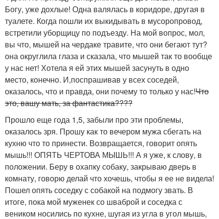
Богу, уже дохлые! Одна валялась в коридоре, другая в
туалете. Когда пошли их выкидывать в мусоропровод,
встретили уборщицу по подъезду. На мой вопрос, мол,
вы что, мышей на чердаке травите, что они бегают тут?
она округлила глаза и сказала, что мышей так то вообще
у нас нет! Хотела я ей этих мышей засунуть в одно
место, конечно. И,поспрашивав у всех соседей,
оказалось, что и правда, они почему то только у нас!
Что
это, вашу мать, за фантастика????
Прошло еще года 1,5, забыли про эти проблемы,
оказалось зря. Прошу как то вечером мужа сбегать на
кухню что то принести. Возвращается, говорит опять
мышь!!! ОПЯТЬ ЧЕРТОВА МЫШЬ!!! А я уже, к слову, в
положении. Беру в охапку собаку, закрываю дверь в
комнату, говорю делай что хочешь, чтобы я ее не видела!
Пошел опять соседку с собакой на подмогу звать. В
итоге, пока мой муженек со шваброй и соседка с
веником носились по кухне, шугая из угла в угол мышь,