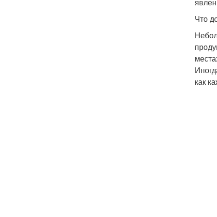
явлен
Что д
Небол
проду
места
Иногд
как к