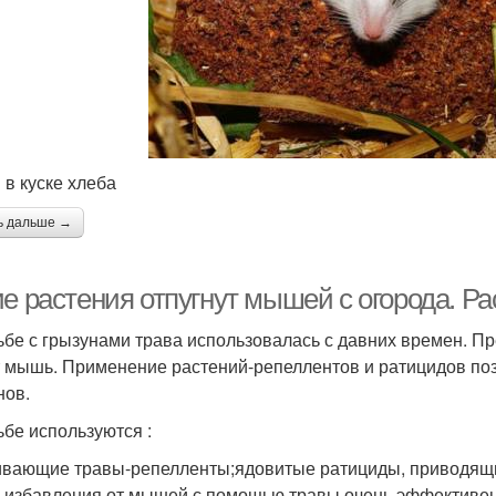
в куске хлеба
ь дальше →
ие растения отпугнут мышей с огорода. 
ьбе с грызунами трава использовалась с давних времен. Пре
 мышь. Применение растений-репеллентов и ратицидов позв
нов.
ьбе используются :
ивающие травы-репелленты;ядовитые ратициды, приводящи
 избавления от мышей с помощью травы очень эффективен,