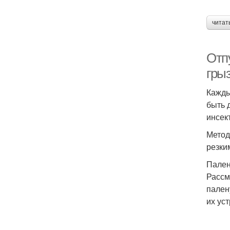
читат
Отп
гры
Кажды
быть 
инсек
Метод
резки
Пален
Рассм
пален
их ус