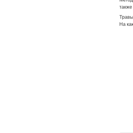
также
Травы
На ка