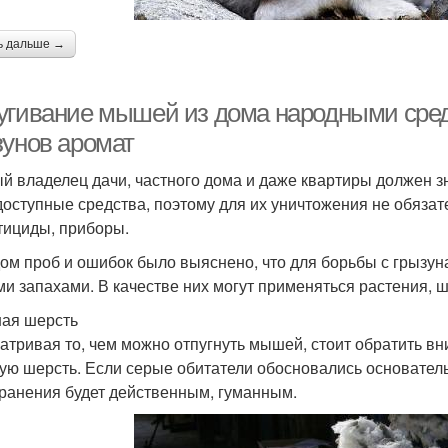
ь дальше →
угивание мышей из дома народными сре
зунов аромат
й владелец дачи, частного дома и даже квартиры должен зн
доступные средства, поэтому для их уничтожения не обяза
тициды, приборы.
ом проб и ошибок было выяснено, что для борьбы с грызун
ми запахами. В качестве них могут применяться растения, 
ая шерсть
атривая то, чем можно отпугнуть мышей, стоит обратить вн
ую шерсть. Если серые обитатели обосновались основательн
транения будет действенным, гуманным.