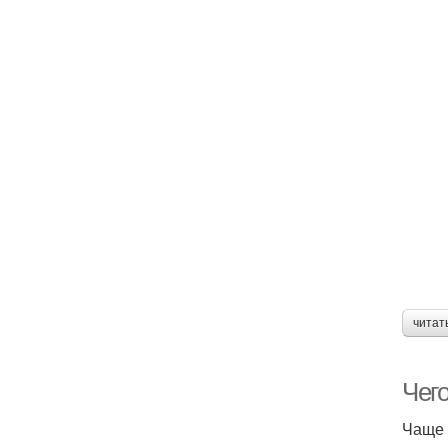
читат
Чег
Чаще 