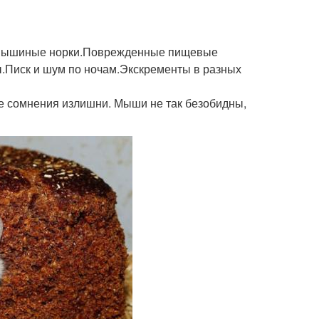
— мышиные норки.Поврежденные пищевые
ы.Писк и шум по ночам.Экскременты в разных
се сомнения излишни. Мыши не так безобидны,