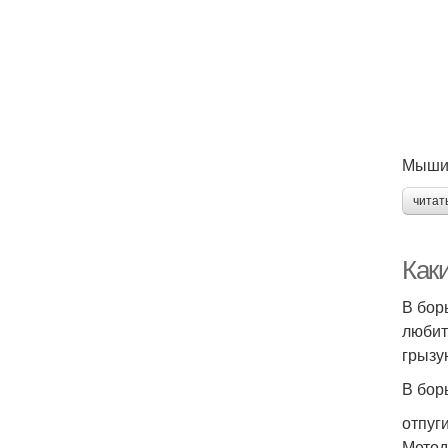
Мыши 
читат
Как
В бор
любит
грызу
В бор
отпуг
Метод