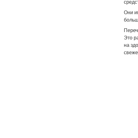
средс
Они и
больш
Переч
Это р
на зд
свеже