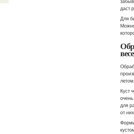
забыв
даст 
Для б
Можно
котор
Обр
вес
Обраб
произ
летом
Куст 
очень
для р
от ни
Форми
кусто