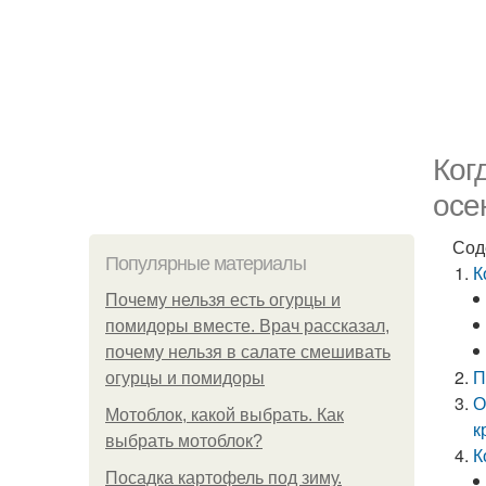
Ког
осе
Сод
Популярные материалы
К
Почему нельзя есть огурцы и
помидоры вместе. Врач рассказал,
почему нельзя в салате смешивать
П
огурцы и помидоры
О
Мотоблок, какой выбрать. Как
к
выбрать мотоблок?
К
Посадка картофель под зиму.