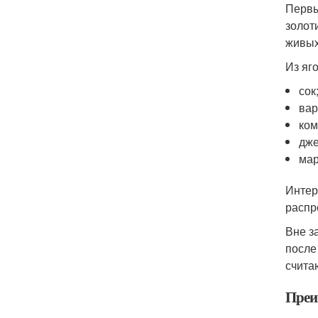
Первы
золот
живых
Из яг
сок
вар
ком
дже
мар
Интер
распр
Вне з
после
счита
Преи