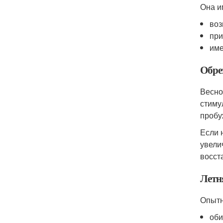
Она и
воз
при
име
Обре
Весно
стиму
пробу
Если 
увели
восст
Летня
Опытн
оби