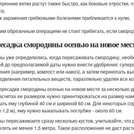
тренние ветки растут также быстро, как боковые отростки
та;
к заражения грибковыми болезнями приближается к нулю.
ним обрезочным операциям не стоит прибегать, если сморо
есадка смородины осенью на новое мес
вы уже определились, когда пересаживать смородину, необ
ей до предполагаемой даты нужно внести удобрения: супер
ения (например, компост или навоз), а затем перекопать в
еделения питательных веществ, параллельно удаляя все ко
ересадки смородины осенью на новом месте за несколько д
асчетах ее размеров нужно ориентироваться на размер нам
ать яму глубиной 40 см и шириной 60 см. Для некоторых с
е 1,2 м), яму нужно выкапывать поглубже - около 60 см.
вы пересаживаете сразу несколько кустов, учитывайте, чт
влять не менее 1,5 метра. Такое расположение не даст раст