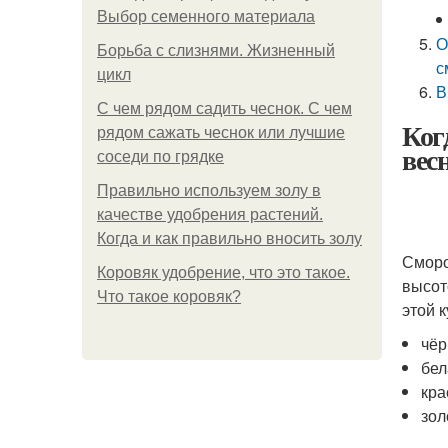
Выбор семенного материала
О
Борьба с слизнями. Жизненный
с
цикл
В
С чем рядом садить чеснок. С чем
Ког
рядом сажать чеснок или лучшие
вес
соседи по грядке
Правильно используем золу в
качестве удобрения растений.
Когда и как правильно вносить золу
Сморо
Коровяк удобрение, что это такое.
высот
Что такое коровяк?
этой 
чёр
бел
кра
зол