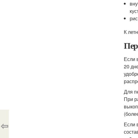
вну
кус
рис
К лет
Пер
Если 
20 дн
удобр
распр
Для п
При р
выкоп
(боле
⇦
Если 
соста