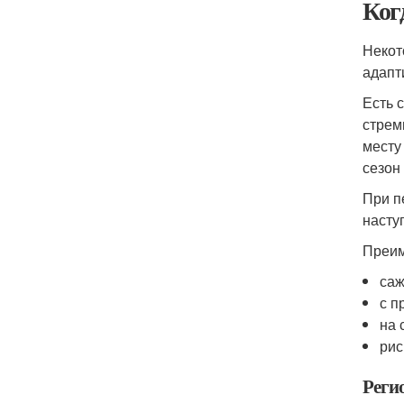
Ког
Некот
адапт
Есть 
стрем
месту
сезон
При п
насту
Преим
саж
с п
на 
рис
Реги