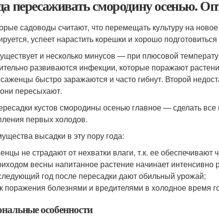
да пересаживать смородину осенью. О
орые садоводы считают, что перемещать культуру на новое м
ируется, успеет нарастить корешки и хорошо подготовиться
существует и несколько минусов — при плюсовой температ
ительно развиваются инфекции, которые поражают растени
 саженцы быстро заражаются и часто гибнут. Второй недост
 они пересыхают.
ересадки кустов смородины осенью главное — сделать все 
пления первых холодов.
ущества высадки в эту пору года:
енцы не страдают от нехватки влаги, т.к. ее обеспечивают 
риходом весны напитанное растение начинает интенсивно р
следующий год после пересадки дают обильный урожай;
к поражения болезнями и вредителями в холодное время г
ональные особенности