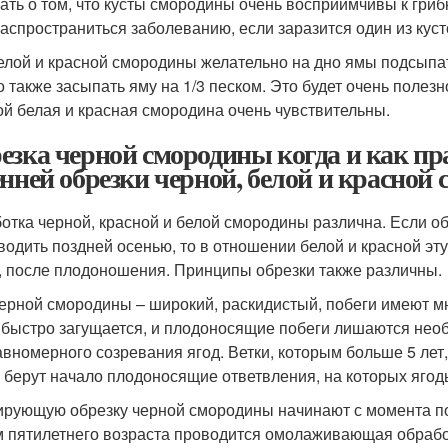
ать о том, что кусты смородины очень восприимчивы к гриб
распространиться заболеванию, если заразится один из куст
елой и красной смородины желательно на дно ямы подсыпать
 также засыпать яму на 1/3 песком. Это будет очень полезно
ой белая и красная смородина очень чувствительны.
езка черной смородины когда и как пра
енней обрезки черной, белой и красной
отка черной, красной и белой смородины различна. Если 
водить поздней осенью, то в отношении белой и красной эт
, после плодоношения. Принципы обрезки также различны.
черной смородины – широкий, раскидистый, побеги имеют мн
 быстро загущается, и плодоносящие побеги лишаются нео
авномерного созревания ягод. Ветки, которым больше 5 лет
х берут начало плодоносящие ответвления, на которых ягод
рующую обрезку черной смородины начинают с момента пос
м пятилетнего возраста проводится омолаживающая обрабо