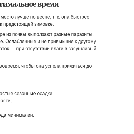
птимальное время
есто лучше по весне, т. к. она быстрее
 к предстоящей зимовке.
уре из почвы выползают разные паразиты,
е. Ослабленные и не привыкшие к другому
аток — при отсутствии влаги в засушливый
вовремя, чтобы она успела прижиться до
частые сезонные осадки;
асти;
ода минимален.