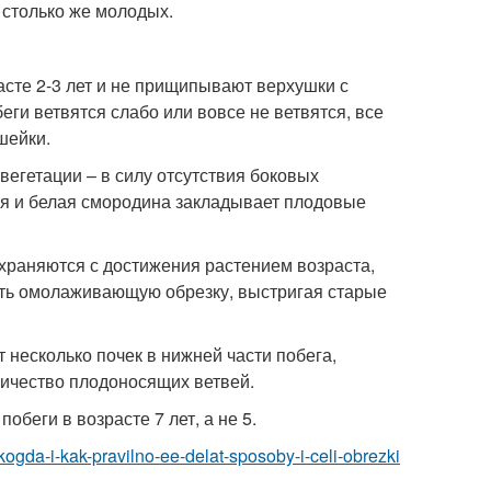
 столько же молодых.
асте 2-3 лет и не прищипывают верхушки с
еги ветвятся слабо или вовсе не ветвятся, все
шейки.
егетации – в силу отсутствия боковых
ая и белая смородина закладывает плодовые
раняются с достижения растением возраста,
ить омолаживающую обрезку, выстригая старые
 несколько почек в нижней части побега,
оличество плодоносящих ветвей.
обеги в возрасте 7 лет, а не 5.
kogda-i-kak-pravilno-ee-delat-sposoby-i-celi-obrezki