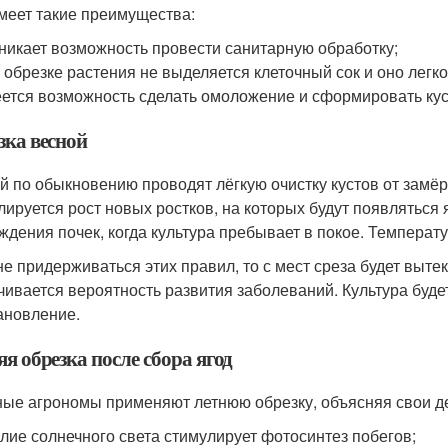
меет такие преимущества:
никает возможность провести санитарную обработку;
 обрезке растения не выделяется клеточный сок и оно легк
ется возможность сделать омоложение и сформировать кус
зка весной
й по обыкновению проводят лёгкую очистку кустов от замё
лируется рост новых ростков, на которых будут появляться
ждения почек, когда культура пребывает в покое. Температ
не придерживаться этих правил, то с мест среза будет вытек
чивается вероятность развития заболеваний. Культура буде
ановление.
я обрезка после сбора ягод
ые агрономы применяют летнюю обрезку, объясняя свои д
лие солнечного света стимулирует фотосинтез побегов;