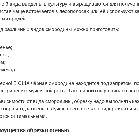
е 3 вида введены в культуру и выращиваются для получен
истая чаще встречается в лесополосах или её используют к
 изгородей.
од различных видов смородины можно приготовить:
;
енье;
пот;
м;
мелад.
есно! В США чёрная смородина находится под запретом, пос
остранению мучнистой росы. Там широко выращивают золо
ависимости от вида смородины, обрезку надо выполнять ка
 сбора ягод и осенью. Лучше всего всё же придерживаться 
ются оптимальными.
мущества обрезки осенью