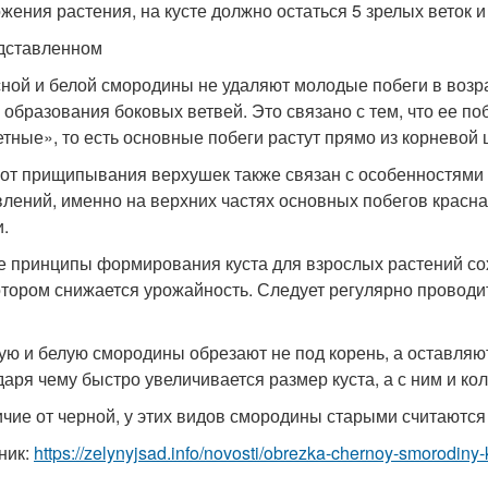
жения растения, на кусте должно остаться 5 зрелых веток и
дставленном
сной и белой смородины не удаляют молодые побеги в возр
 образования боковых ветвей. Это связано с тем, что ее поб
етные», то есть основные побеги растут прямо из корневой 
 от прищипывания верхушек также связан с особенностями в
влений, именно на верхних частях основных побегов красн
и.
 принципы формирования куста для взрослых растений сох
отором снижается урожайность. Следует регулярно провод
ую и белую смородины обрезают не под корень, а оставляют
даря чему быстро увеличивается размер куста, а с ним и к
ичие от черной, у этих видов смородины старыми считаются п
ник:
https://zelynyjsad.info/novosti/obrezka-chernoy-smorodiny-