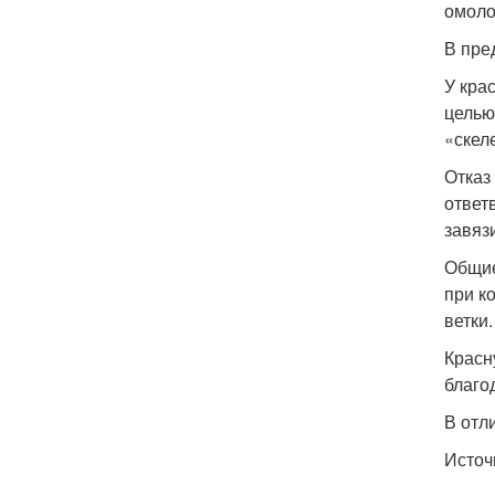
омоло
В пре
У кра
целью
«скел
Отказ
ответ
завяз
Общие
при к
ветки.
Красн
благо
В отл
Источ