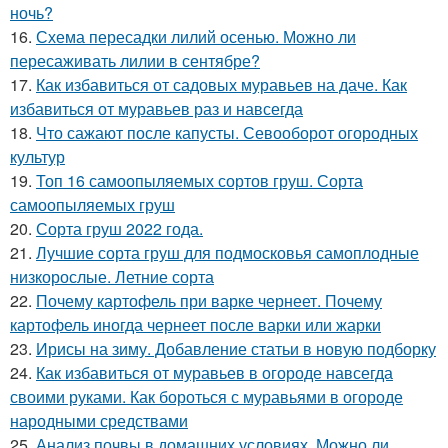
ночь?
16.
Схема пересадки лилий осенью. Можно ли
пересаживать лилии в сентябре?
17.
Как избавиться от садовых муравьев на даче. Как
избавиться от муравьев раз и навсегда
18.
Что сажают после капусты. Севооборот огородных
культур
19.
Топ 16 самоопыляемых сортов груш. Сорта
самоопыляемых груш
20.
Сорта груш 2022 года.
21.
Лучшие сорта груш для подмосковья самоплодные
низкорослые. Летние сорта
22.
Почему картофель при варке чернеет. Почему
картофель иногда чернеет после варки или жарки
23.
Ирисы на зиму. Добавление статьи в новую подборку
24.
Как избавиться от муравьев в огороде навсегда
своими руками. Как бороться с муравьями в огороде
народными средствами
25.
Анализ почвы в домашних условиях. Можно ли