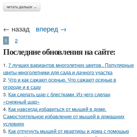
читать дальше →
← назад
вперед →
1
2
Последние обновления на сайте:
1.
7 лучших вариантов многолетних цветов.. Популярные
цветы-многолетники для сада и дачного участка
2.
Что и как сажают осенью. Что сажают осенью в
огороде и в саду
3.
Как сделать шар с блестками. Из чего сделан
«снежный шар»
4.
Как навсегда избавиться от мышей в доме.
Самостоятельное избавление от мышей в домашних
условиях
5.
Как отпугнуть мышей от квартиры и дома с помощью