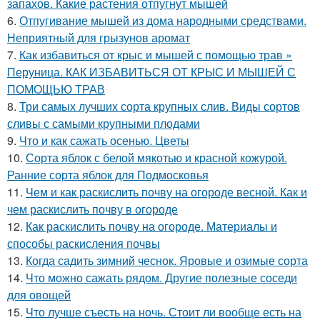
запахов. Какие растения отпугнут мышей
6.
Отпугивание мышей из дома народными средствами.
Неприятный для грызунов аромат
7.
Как избавиться от крыс и мышей с помощью трав »
Перуница. КАК ИЗБАВИТЬСЯ ОТ КРЫС И МЫШЕЙ С
ПОМОЩЬЮ ТРАВ
8.
Три самых лучших сорта крупных слив. Виды сортов
сливы с самыми крупными плодами
9.
Что и как сажать осенью. Цветы
10.
Сорта яблок с белой мякотью и красной кожурой.
Ранние сорта яблок для Подмосковья
11.
Чем и как раскислить почву на огороде весной. Как и
чем раскислить почву в огороде
12.
Как раскислить почву на огороде. Материалы и
способы раскисления почвы
13.
Когда садить зимний чеснок. Яровые и озимые сорта
14.
Что можно сажать рядом. Другие полезные соседи
для овощей
15.
Что лучше съесть на ночь. Стоит ли вообще есть на