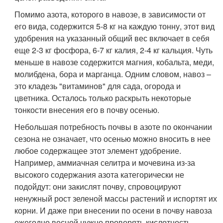
Помимо азота, которого в навозе, в зависимости от
его вида, содержится 5-8 кг на каждую тонну, этот вид
удобрения на указанный общий вес включает в себя
еще 2-3 кг фосфора, 6-7 кг калия, 2-4 кг кальция. Чуть
меньше в навозе содержится магния, кобальта, меди,
молибдена, бора и марганца. Одним словом, навоз –
это кладезь "витаминов" для сада, огорода и
цветника. Осталось только раскрыть некоторые
тонкости внесения его в почву осенью.
Небольшая потребность почвы в азоте по окончании
сезона не означает, что осенью можно вносить в нее
любое содержащее этот элемент удобрение.
Например, аммиачная селитра и мочевина из-за
высокого содержания азота категорически не
подойдут: они закислят почву, спровоцируют
ненужный рост зеленой массы растений и испортят их
корни. И даже при внесении по осени в почву навоза
ежегодно весной нужно проверять кислотность