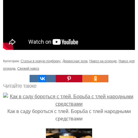
Категории:
Статьи в новую подборку
,
Древесная зола
,
Навоз на огороде
,
Навоз для
огорода
,
Свежий навоз
Читайте также
Как в саду бороться с тлей. Борьба с тлей народными
средствами