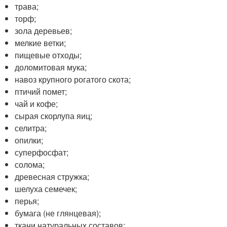
трава;
торф;
зола деревьев;
мелкие ветки;
пищевые отходы;
доломитовая мука;
навоз крупного рогатого скота;
птичий помет;
чай и кофе;
сырая скорлупа яиц;
селитра;
опилки;
суперфосфат;
солома;
древесная стружка;
шелуха семечек;
перья;
бумага (не глянцевая);
ткани натуральных составов;