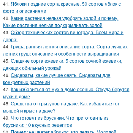
41.
Яблоки поздние сорта красные. 50 сортов яблок с
фото и описаниями
42.
Какие растения нельзя удобрять золой и почему.
Какие растения нельзя подкармливать золой
43.
Обзор технических сортов винограда. Всем мира и
добра!
44.
Груша ранняя летняя описание сорта. Сорта лучших
летних груш: описание и особенности выращивания
45.
Сладкие сорта ежевики. 5 сортов сочной ежевики,
дающих обильный урожай
46.
Сидераты, какие лучше сеять. Сидераты для
конкретных растений
47.
Как избавиться от мух в доме осенью. Откуда берутся
мухи в доме
48.
Средства от грызунов на даче. Как избавиться от
мышей и крыс на даче?
49.
Что готовят из брусники. Что приготовить из
брусники: 10 вкусных рецептов
50.
Почему не цветет абрикос, что делать. Молодой