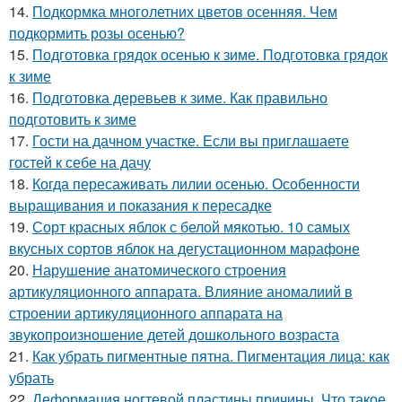
14.
Подкормка многолетних цветов осенняя. Чем
подкормить розы осенью?
15.
Подготовка грядок осенью к зиме. Подготовка грядок
к зиме
16.
Подготовка деревьев к зиме. Как правильно
подготовить к зиме
17.
Гости на дачном участке. Если вы приглашаете
гостей к себе на дачу
18.
Когда пересаживать лилии осенью. Особенности
выращивания и показания к пересадке
19.
Сорт красных яблок с белой мякотью. 10 самых
вкусных сортов яблок на дегустационном марафоне
20.
Нарушение анатомического строения
артикуляционного аппарата. Влияние аномалиий в
строении артикуляционного аппарата на
звукопроизношение детей дошкольного возраста
21.
Как убрать пигментные пятна. Пигментация лица: как
убрать
22.
Деформация ногтевой пластины причины. Что такое