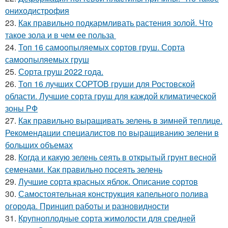
ониходистрофия
23.
Как правильно подкармливать растения золой. Что
такое зола и в чем ее польза
24.
Топ 16 самоопыляемых сортов груш. Сорта
самоопыляемых груш
25.
Сорта груш 2022 года.
26.
Топ 16 лучших СОРТОВ груши для Ростовской
области. Лучшие сорта груш для каждой климатической
зоны РФ
27.
Как правильно выращивать зелень в зимней теплице.
Рекомендации специалистов по выращиванию зелени в
больших объемах
28.
Когда и какую зелень сеять в открытый грунт весной
семенами. Как правильно посеять зелень
29.
Лучшие сорта красных яблок. Описание сортов
30.
Самостоятельная конструкция капельного полива
огорода. Принцип работы и разновидности
31.
Крупноплодные сорта жимолости для средней