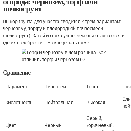
огорода: чернозем, торф или
почвогрунт
Выбор грунта для участка сводится к трем вариантам:
чернозему, торфу и плодородной почвосмеси
(почвогрунт). Какой из них лучше, чем они отличаются и
где их приобрести – можно узнать ниже.
Сравнение
Параметр
Чернозем
Торф
Поч
Бли
Кислотность
Нейтральная
Высокая
ней
Серый,
Цвет
Черный
коричневый,