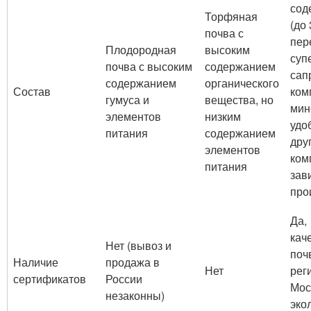
сод
Торфяная
(до
почва с
пер
Плодородная
высоким
суп
почва с высоким
содержанием
сап
содержанием
органического
Состав
ком
гумуса и
вещества, но
мин
элементов
низким
удо
питания
содержанием
дру
элементов
ком
питания
зав
про
Да,
кач
Нет (вывоз и
поч
Наличие
продажа в
Нет
рег
сертификатов
России
Мос
незаконны)
эко