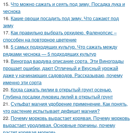
15.
Что можно сажать и сеять под зиму. Посадка лука и
чеснока
16.
Какие овощи посадить под зиму. Что сажают под
зиму
17.
Как правильно выбрать орхидею. Фаленопсис –
способен на повторное цветение
18.
5 самых подходящих культур. Что сажать между
рядками чеснока — 5 подходящих культур
19.
Виноград вардува описание сорта. Эти Винограды
прощает ошибки, дают Отличный и Вкусный урожай
даже у начинающих садоводов. Рассказываю, почему
именно эти сорта
20.
Когда сажать лилии в открытый грунт осенью.
Глубина посадки луковиц лилий в открытый грунт
21.
Сульфат магния удобрение применение. Как понять,
что растение испытывает дефицит магния?
22.
Почему морковь вырастает корявая. Почему морковь
вырастает уродливая. Основные причины, почему
растет корявая морковь