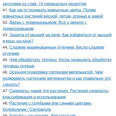
заготовки из слив: 15 прекрасных рецептов
41.
Как часто поливать комнатные цветы. Полив
комнатных растений весной, летом, осенью и зимой
42.
Дверь с терморазрывом. Всё о дверях с
терморазрывом
43.
Защита от мышей на даче. Как избавиться от мышей
и крыс на даче?
44.
Сладкие маринованные огурчики. Кисло-сладкие
огурчики
45.
Чем обработать теплицу. Когда проводить обработку
теплицы осенью
46.
Осенняя подкормка гортензии метельчатой. Чем
подкормить гортензию метельчатую и как правильно это
сделать?
47.
Сидераты, какие это растения. Растения-сидераты:
классификация и использование
48.
Растение с голубыми или синими цветами.
Колокольчик / Campanula
49.
Борьба с грызунами. Дератизация