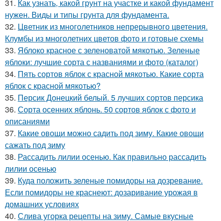
31.
Как узнать, какой грунт на участке и какой фундамент
нужен. Виды и типы грунта для фундамента.
32.
Цветник из многолетников непрерывного цветения.
Клумбы из многолетних цветов фото и готовые схемы
33.
Яблоко красное с зеленоватой мякотью. Зеленые
яблоки: лучшие сорта с названиями и фото (каталог)
34.
Пять сортов яблок с красной мякотью. Какие сорта
яблок с красной мякотью?
35.
Персик Донецкий белый. 5 лучших сортов персика
36.
Сорта осенних яблонь. 50 сортов яблок с фото и
описаниями
37.
Какие овощи можно садить под зиму. Какие овощи
сажать под зиму
38.
Рассадить лилии осенью. Как правильно рассадить
лилии осенью
39.
Куда положить зеленые помидоры на дозревание.
Если помидоры не краснеют: дозаривание урожая в
домашних условиях
40.
Слива угорка рецепты на зиму. Самые вкусные