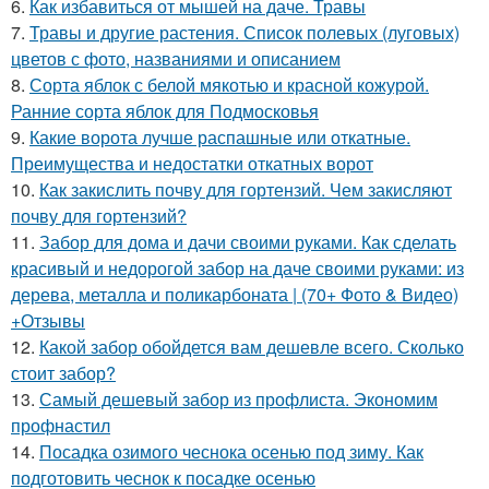
6.
Как избавиться от мышей на даче. Травы
7.
Травы и другие растения. Список полевых (луговых)
цветов с фото, названиями и описанием
8.
Сорта яблок с белой мякотью и красной кожурой.
Ранние сорта яблок для Подмосковья
9.
Какие ворота лучше распашные или откатные.
Преимущества и недостатки откатных ворот
10.
Как закислить почву для гортензий. Чем закисляют
почву для гортензий?
11.
Забор для дома и дачи своими руками. Как сделать
красивый и недорогой забор на даче своими руками: из
дерева, металла и поликарбоната | (70+ Фото & Видео)
+Отзывы
12.
Какой забор обойдется вам дешевле всего. Сколько
стоит забор?
13.
Самый дешевый забор из профлиста. Экономим
профнастил
14.
Посадка озимого чеснока осенью под зиму. Как
подготовить чеснок к посадке осенью