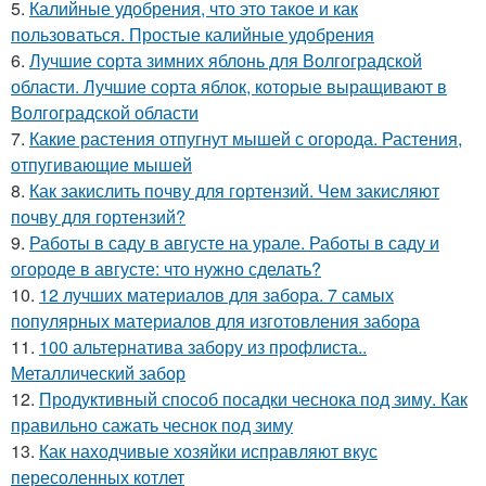
5.
Калийные удобрения, что это такое и как
пользоваться. Простые калийные удобрения
6.
Лучшие сорта зимних яблонь для Волгоградской
области. Лучшие сорта яблок, которые выращивают в
Волгоградской области
7.
Какие растения отпугнут мышей с огорода. Растения,
отпугивающие мышей
8.
Как закислить почву для гортензий. Чем закисляют
почву для гортензий?
9.
Работы в саду в августе на урале. Работы в саду и
огороде в августе: что нужно сделать?
10.
12 лучших материалов для забора. 7 самых
популярных материалов для изготовления забора
11.
100 альтернатива забору из профлиста..
Металлический забор
12.
Продуктивный способ посадки чеснока под зиму. Как
правильно сажать чеснок под зиму
13.
Как находчивые хозяйки исправляют вкус
пересоленных котлет