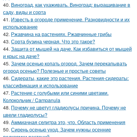
40.
Виноград, как ухаживать. Виноград: выращивание в
саду, виды и сорта
41.
Известь в огороде применение. Разновидности и их
использование
42.
Ржавчина на растениях. Ржавчинные грибы
43.
Сорта бузина черная. Что это такое?
44.
Защита от мышей на даче. Как избавиться от мышей
и крыс на даче?
45.
Зачем осенью копать огород. Зачем перекапывать
огород осенью? Полезные и простые советы
46.
Сидераты, какие это растения. Растения-сидераты:
классификация и использование
47.
Растение с голубыми или синими цветами.
Колокольчик / Campanula
48.
Почему не цветут гладиолусы причина. Почему не
цвели гладиолусы?
49.
Аммиачная селитра это, что. Область применения
50.
Сирень осенью уход. Зачем нужны осенние
подкормки растений