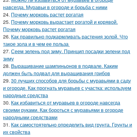
навсегда. Муравьи в огороде и борьба с ними
24.
Почему морковь растет рогатая
25.
Почему морковь вырастает рогатой и корявой.
Почему морковь растет рогатая
26.
Как правильно подкармливать растения золой. Что
такое зола и в чем ее польза
27.
Сеем зелень под зиму. Принцип посадки зелени под
зиму
28.
Выращивание шампиньонов в подвале. Каким
должен быть подвал для выращивания грибов
29.
30 лучших способов для борьбы с муравьями в саду
и огороде. Как прогнать муравьев с участка: используем
народные средства
30.
Как избавиться от муравьев в огороде навсегда
своими руками. Как бороться с муравьями в огороде
народными средствами
31.
Как самостоятельно определить вид грунта. Грунты и
их свойства