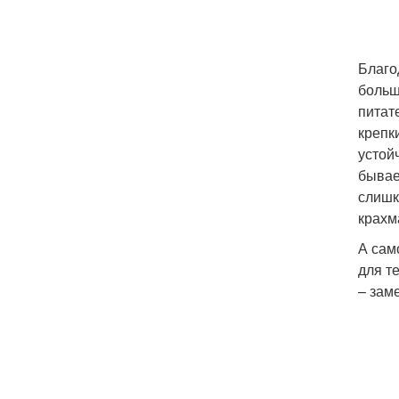
Благо
больш
питат
крепк
устой
бывае
слишк
крахм
А сам
для т
– зам