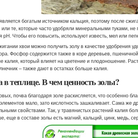
является богатым источником кальция, поэтому после сжиг
 или те, которые часто удобряли минеральными туками, не 
я pH. Чтобы его повысить, используют известь, мел или пеп
жигании хвои можно получить золу в качестве удобрения у
ра. Фосфор содержится также в коре деревьев, пшеничной
е калия, который влияет на цветение и плодоношение. Раст
лнечник – также дают в остатках больше калия.
а в теплице. В чем ценность золы?
рвых, почва благодаря золе раскисляется, что особенно бла
элементов мало, зато кислотность зашкаливает. Сама же д
льными свойствами. Так, у травянистых растений калия бол
, еще в составе золы есть магний, кальций, цинк, медь, сера