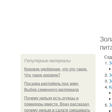
Зол
пит
Сод
Популярные материалы
З
Коровяк удобрение, что это такое.
З
Что такое коровяк?
З
Посадка картофель под зиму.
К
Выбор семенного материала
Почему нельзя есть огурцы и
помидоры вместе. Врач рассказал,
З
почему нельзя в салате смешивать