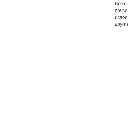
Все о
почве
испол
други