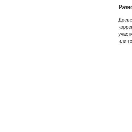
Разн
Древе
корре
участ
или т