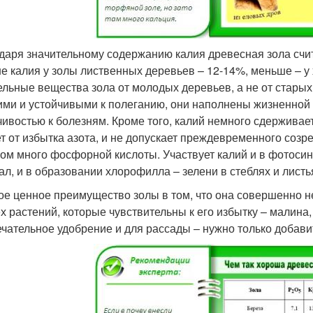
даря значительному содержанию калия древесная зола сч
е калия у золы лиственных деревьев – 12-14%, меньше – у 
ельные вещества зола от молодых деревьев, а не от старых
ими и устойчивыми к полеганию, они наполнены жизненной 
чивостью к болезням. Кроме того, калий немного сдерживае
т от избытка азота, и не допускает преждевременного созре
ом много фосфорной кислоты. Участвует калий и в фотоси
ал, и в образовании хлорофилла – зелени в стеблях и листь
ое ценное преимущество золы в том, что она совершенно н
ех растений, которые чувствительны к его избытку – малина
ечательное удобрение и для рассады – нужно только добави