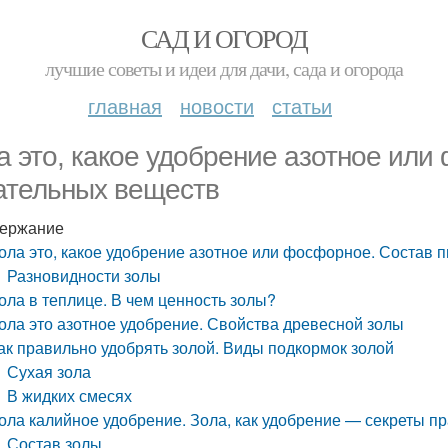
САД И ОГОРОД
лучшие советы и идеи для дачи, сада и огорода
главная
новости
статьи
а это, какое удобрение азотное или
ательных веществ
ержание
ола это, какое удобрение азотное или фосфорное. Состав 
Разновидности золы
ола в теплице. В чем ценность золы?
ола это азотное удобрение. Свойства древесной золы
ак правильно удобрять золой. Виды подкормок золой
Сухая зола
В жидких смесях
ола калийное удобрение. Зола, как удобрение — секреты п
Состав золы