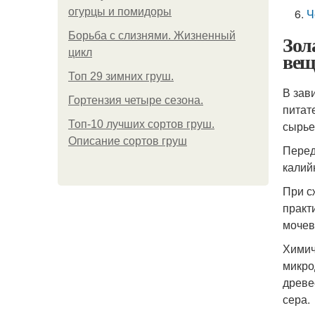
огурцы и помидоры
Ч
Борьба с слизнями. Жизненный
Зол
цикл
вещ
Топ 29 зимних груш.
В зав
Гортензия четыре сезона.
питат
Топ-10 лучших сортов груш.
сырье
Описание сортов груш
Перед
калий
При с
практ
мочев
Химич
микро
древе
сера.