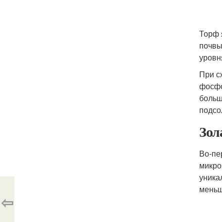
Торф 
почвы
уровн
При с
фосфо
больш
подсо
Зол
Во-пе
микро
уника
меньше
⇦