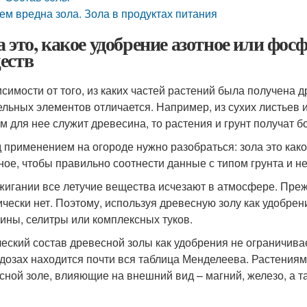
ем вредна зола. Зола в продуктах питания
а это, какое удобрение азотное или фо
еств
исимости от того, из каких частей растений была получена 
ельных элементов отличается. Например, из сухих листьев 
м для нее служит древесина, то растения и грунт получат 
 применением на огороде нужно разобраться: зола это как
ное, чтобы правильно соотнести данные с типом грунта и н
жигании все летучие вещества исчезают в атмосфере. Прежд
ически нет. Поэтому, используя древесную золу как удобрен
ины, селитры или комплексных туков.
еский состав древесной золы как удобрения не ограничива
дозах находится почти вся таблица Менделеева. Растениям
сной золе, влияющие на внешний вид – магний, железо, а 