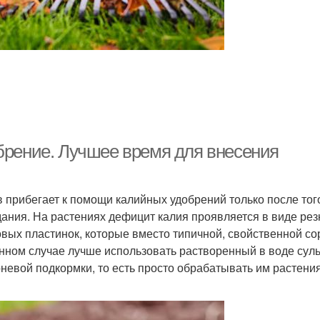
обрение. Лучшее время для внесения
 прибегает к помощи калийных удобрений только после того
дания. На растениях дефицит калия проявляется в виде рез
овых пластинок, которые вместо типичной, свойственной со
анном случае лучше использовать растворенный в воде сул
рневой подкормки, то есть просто обрабатывать им растени