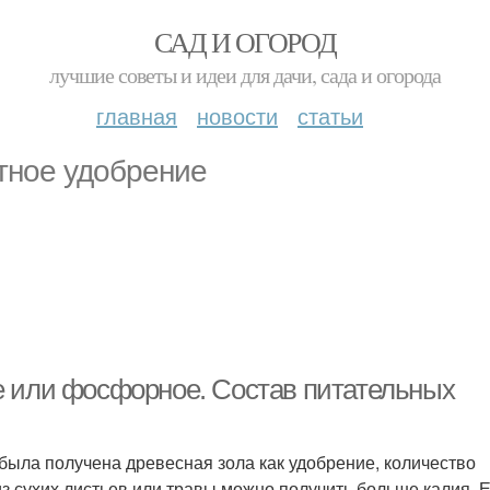
САД И ОГОРОД
лучшие советы и идеи для дачи, сада и огорода
главная
новости
статьи
тное удобрение
ое или фосфорное. Состав питательных
й была получена древесная зола как удобрение, количество
з сухих листьев или травы можно получить больше калия. 