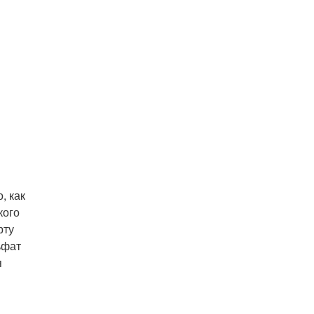
, как
кого
рту
ьфат
я