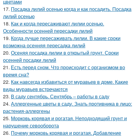
цветами
17.
Посадка лилий осенью когда и как посадить. Посадка
лилий осенью
18.
Как и когда пересаживают лилии осенью.
Особенности осенней пересадки лилий
19.
Когда лучше пересаживать лилии. В какие сроки
возможна осенняя пересадка лилий
20.
Осеняя посадка лилии в открытый грунт. Сроки
осенней посадки лилий
21.
Есть перед сном. Что происходит с организмом во
время сна?
22.
Как навсегда избавиться от муравьев в доме. Какие
виды муравьев встречаются
23.
В саду сентябрь. Сентябрь – работы в саду
24.
Аллергенные цветы в саду. Знать противника в лицо:
растения-аллергены
25.
Морковь корявая и рогатая. Неподходящий грунт и
нарушение севооборота
26.
Почему морковь корявая и рогатая. Добавление