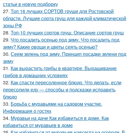
статьи в новую подборку
27.
Топ 16 лучших СОРТОВ груши для Ростовской
области. Лучшие сорта груш для каждой климатической
зоны РФ
28.
Топ-10 лучших сортов груш. Описание сортов груш
29.
Что посадить осенью под зиму. Что посадить под
зиму? Какие овощи и цветы сеять осенью?
30.
Сеем зелень под зиму. Принцип посадки зелени под
зиму
31.
Как вырастить грибы в квартире. Выращивание
грибов в домашних условиях
32.
Как спасти пересоленное блюдо. Что делать, если
пересолили еду — способы и подсказки исправить
блюдо
33.
Борьба с муравьями на садовом участке.
Информация о гостях
34.
Муравьи на даче Как избавиться в доме. Как
избавиться от муравьев в доме
35.
Как избавиться от муравьев навсегда на огороде. В