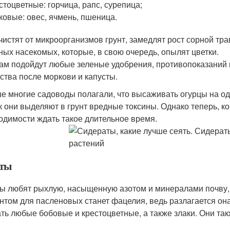
стоцветные: горчица, рапс, сурепица;
ковые: овес, ячмень, пшеница.
чистят от микроорганизмов грунт, замедлят рост сорной тр
ных насекомых, которые, в свою очередь, опылят цветки.
ам подойдут любые зеленые удобрения, противопоказаний 
ства после моркови и капусты.
е многие садоводы полагали, что высаживать огурцы на одн
ак они выделяют в грунт вредные токсины. Однако теперь, к
одимости ждать такое длительное время.
ты
ы любят рыхлую, насыщенную азотом и минералами почву, 
нтом для пасленовых станет фацелия, ведь разлагается он
ть любые бобовые и крестоцветные, а также злаки. Они та