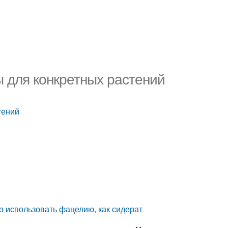
ы для конкретных растений
тений
го использовать фацелию, как сидерат