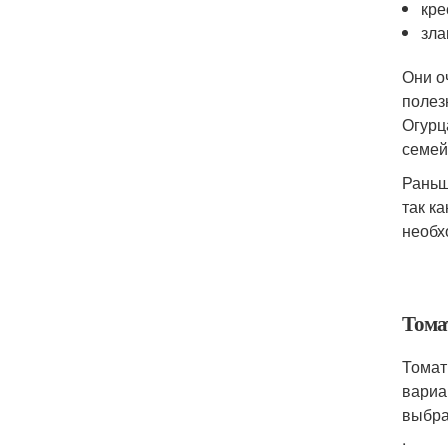
кре
зла
Они о
полез
Огурц
семей
Раньш
так к
необх
Тома
Томат
вариа
выбра
.