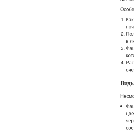
Особе
Как
поч
Пол
в л
Фац
кот
Рас
оче
Виды
Несмо
Фац
цве
чер
сос