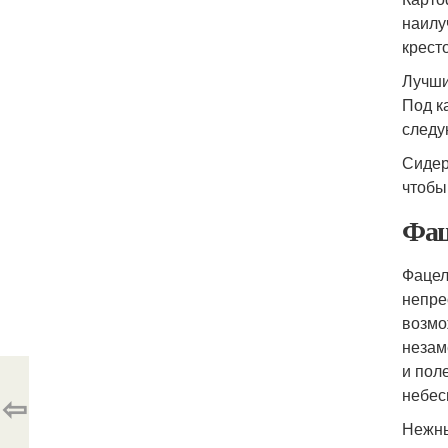
наилу
крест
Лучши
Под к
следу
Сидер
чтобы
Фац
Фацел
непре
возмо
незам
и пол
небес
⇦
Нежны