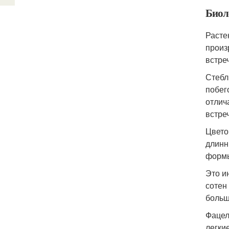
Биол
Расте
произ
встре
Стебл
побег
отлич
встре
Цвето
длинн
формы
Это и
сотен
больш
Фацел
легки