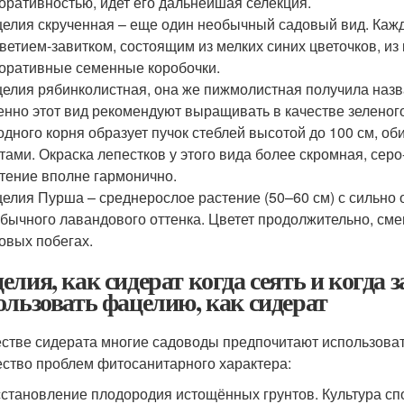
оративностью, идет его дальнейшая селекция.
елия скрученная – еще один необычный садовый вид. Кажд
ветием-завитком, состоящим из мелких синих цветочков, из
оративные семенные коробочки.
елия рябинколистная, она же пижмолистная получила назва
нно этот вид рекомендуют выращивать в качестве зеленого
одного корня образует пучок стеблей высотой до 100 см, 
тами. Окраска лепестков у этого вида более скромная, серо
тение вполне гармонично.
елия Пурша – среднерослое растение (50–60 см) с сильно
бычного лавандового оттенка. Цветет продолжительно, см
овых побегах.
елия, как сидерат когда сеять и когда 
ользовать фацелию, как сидерат
естве сидерата многие садоводы предпочитают использова
ство проблем фитосанитарного характера:
становление плодородия истощённых грунтов. Культура спо