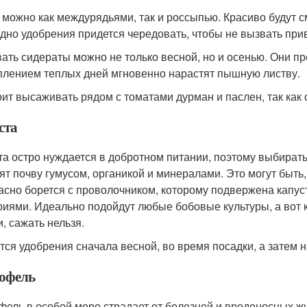
 можно как междурядьями, так и россыпью. Красиво будут с
дно удобрения придется чередовать, чтобы не вызвать при
ать сидераты можно не только весной, но и осенью. Они пр
плением теплых дней мгновенно нарастят пышную листву.
оит высаживать рядом с томатами дурман и паслен, так как 
ста
та остро нуждается в добротном питании, поэтому выбират
ят почву гумусом, органикой и минералами. Это могут быть
асно борется с проволочником, которому подвержена капуст
риями. Идеально подойдут любые бобовые культуры, а вот 
и, сажать нельзя.
тся удобрения сначала весной, во время посадки, а затем 
офель
фель в особой мере страдает от болезней и вредоносных ж