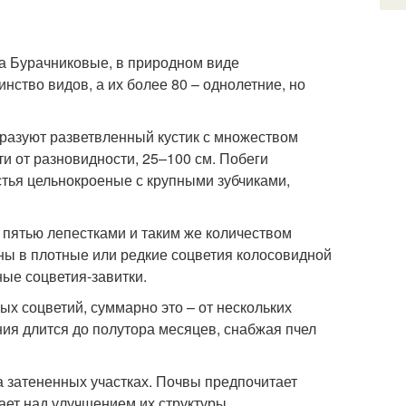
ва Бурачниковые, в природном виде
ство видов, а их более 80 – однолетние, но
разуют разветвленный кустик с множеством
ти от разновидности, 25–100 см. Побеги
стья цельнокроеные с крупными зубчиками,
 пятью лепестками и таким же количеством
ы в плотные или редкие соцветия колосовидной
ые соцветия-завитки.
ых соцветий, суммарно это – от нескольких
ния длится до полутора месяцев, снабжая пчел
а затененных участках. Почвы предпочитает
ает над улучшением их структуры.