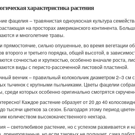
огическая характеристика растения
ние фацелия – травянистая одноукосная культура семейст
растающая на просторах американского континента. Большин
чаются и многолетние травы.
и прямостоячие, сильно опушенные, во время вегетации об
ов второго и третьего порядка, общей высотой, в зависимос
аются сочностью и хрупкостью, особенно вначале роста, ли
чаются виды с перисто-рассеченной листовой пластиной.
чный венчик – правильный колокольчик диаметром 2–3 см с
ых тычинок с крупными пыльниками. Цветы фацелии собран
, среди которых особенно оригинально смотрятся скрученн
нтересно! Каждое растение образует от 20 до 40 колосовидн
 до тысячи цветков за сезон. Благодаря этому период цвете
им количеством высококачественного нектара.
ия – светолюбивое растение, но с успехом развивается и н
е, дренированные, но если таковых не получает, сама работ