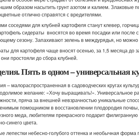
чшим образом насытить грунт азотом и калием. Злаковые по
оцветные отлично справятся с вредителями.
ми соседями для клубней картофеля станут клевер, горчица
артофель сидераты вносятся во время посадки или после сб
ющему сезону. Запахивают зелень в междурядья, но можно 
аты для картофеля чаще вносят осенью, за 1,5 месяца до 
 они простояли до сбора клубней.
елия. Пять в одном – универсальная к
ия – малораспространенная в садоводческих кругах культур
одолимое желание: «Хочу выращивать!». Универсальное ра
жности, пряча за внешней невзрачностью уникальные спосо
енимым помощником в восстановлении плодородия почвы, п
езного меда, любителям прекрасного подарит филигранную
но-синего цвета.
е лепестки небесно-голубого оттенка и необычная форма 