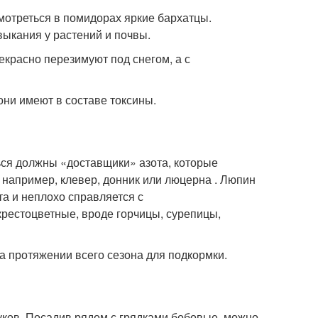
мотреться в помидорах яркие бархатцы.
выкания у растений и почвы.
екрасно перезимуют под снегом, а с
они имеют в составе токсины.
ься должны «доставщики» азота, которые
, например, клевер, донник или люцерна . Люпин
а и неплохо справляется с
крестоцветные, вроде горчицы, сурепицы,
на протяжении всего сезона для подкормки.
уков. Посадив рядом с грядками бобовые, можно