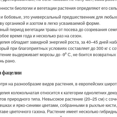
нности биологии и вегетации растения определяют его сел
 и бобовые, это универсальный предшественник для любых
ву органикой и азотом в легко усваиваемой форме.
ный период вегетации травы от посева до созревания семя
юбое время года и несколько раз на сезон.
елия обладает завидной энергией роста, за 40–45 дней на
орый при благоприятных условиях составляет до 300 кг с со
тение выдерживает морозы до -9⁰ С, не боится возвратных
нь рано.
 фацелии
тря на разнообразие видов растения, в европейских широт
елия колокольчатая относится к категории однолетних дек
тов природного типа. Невысокое растение (20–25 см) с со
ешках и ярко-синими цветами, собранными в рыхлые кисти,
таве цветочного газона. Растение имеет несколько гибри