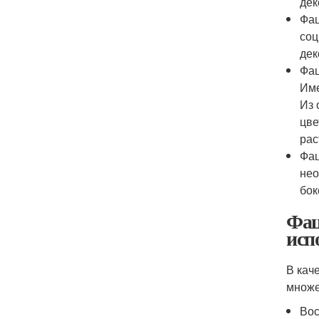
дек
Фац
соц
дек
Фац
Име
Из 
цве
рас
Фац
нео
бок
Фац
исп
В кач
множе
Вос