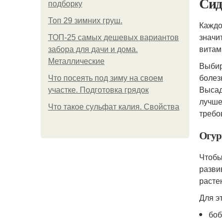
Сид
подборку
Топ 29 зимних груш.
Каждо
значи
ТОП-25 самых дешевых вариантов
витам
забора для дачи и дома.
Металлические
Выбир
болез
Что посеять под зиму на своем
Высад
участке. Подготовка грядок
лучше
Что такое сульфат калия. Свойства
требо
Огу
Чтобы
разви
расте
Для э
боб