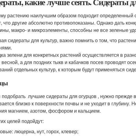
ераты, какие лучше сеять. Сидераты д
му растению наилучшим образом подходит определенный сп
т, что другие абсолютно противопоказаны. Однако дать кон
ины, макро- и микроэлементы, способны не все зеленые уд
ая сидераты для культур, важно помнить о том, что растени
нями.
ка зелени для конкретных растений осуществляется в разн
 весной, а для поздних тыкв и кабачков посев проводят осе
ваний отдельных культур, к которым будут применяться сид
рцы
 подобрать лучшие сидераты для огурцов , нужно прежде вс
вается близко к поверхности почвы и не уходит в глубину.
ния магнием, азотом, фосфором и кальцием.
тих целей подойдут:
овые: люцерна, нут, горох, клевер;