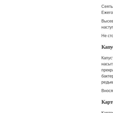
Сеять
Ежего
Высев
насту
Не ст
Капу
Капус
насыт
прекр
бакте
редьк
Внося
Карт
Карто