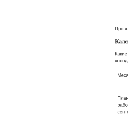
Прове
Кале
Какие
холод
Мес
Пла
рабо
сент