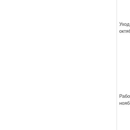
Уход
октя
Рабо
нояб