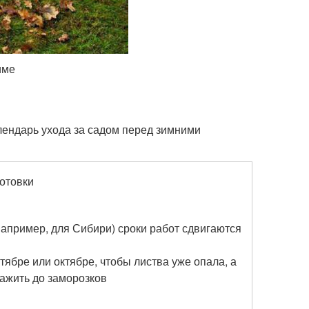
зиме
лендарь ухода за садом перед зимними
отовки
апример, для Сибири) сроки работ сдвигаются
тябре или октябре, чтобы листва уже опала, а
ажить до заморозков