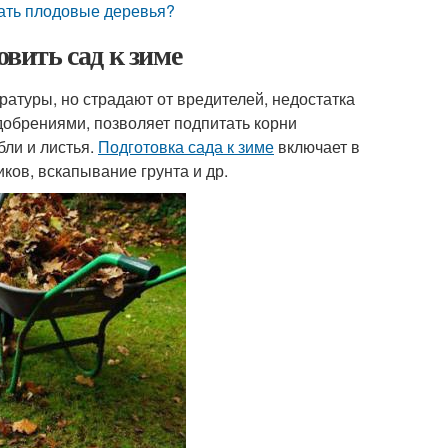
вать плодовые деревья?
овить сад к зиме
атуры, но страдают от вредителей, недостатка
добрениями, позволяет подпитать корни
бли и листья.
Подготовка сада к зиме
включает в
иков, вскапывание грунта и др.