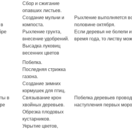
Сбор и сжигание
опавших листьев.
Создание мульчи и
Рыхление выполняется во
 в
компоста.
половине октября.
бре
Рыхление грунта,
Если деревья не болели 
внесение удобрений.
время года, то листву мо
Высадка луковиц
весенних цветов
Побелка.
Последняя стрижка
газона.
Создание зимних
кормушек для птиц.
ты в
Связывание крон
Побелка деревьев проводи
ре
хвойных деревьев.
наступления первых моро
Обрезка плодовых
кустарников.
Укрытие цветов,