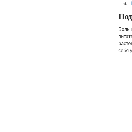
Н
Под
Больш
питат
расте
себя 