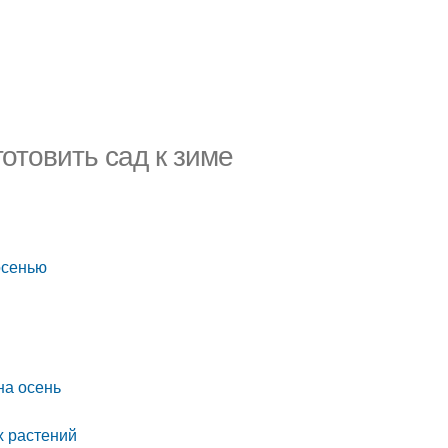
готовить сад к зиме
осенью
на осень
х растений