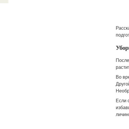
Расск
подго
Убор
После
расти
Во вр
Друго
Необр
Если 
избав
личин