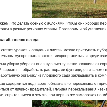
ажем, что делать осенью с яблонями, чтобы они хорошо пе
товки в разных регионах страны. Поговорим и об утеплении
ка яблоневого сада
 снятия урожая и опадания листвы можно приступать к уборк
тельном мусоре скапливаются микроорганизмы и вредители, 
емя уборки убирают опавшую листву, ветви, скашивают сорн
й вариант — обработать растворами фунгицидов и заложить
аботанную органику из плодового сада закладывать в компо
сад содержится под паром, обязательно перекапывают прис
иться от личинок вредителей. Глубина перекапывания незна
ки, спрятавшиеся в землю, при первых же заморозках погиб