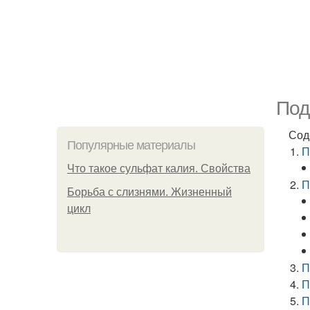
Под
Сод
Популярные материалы
П
Что такое сульфат калия. Свойства
П
Борьба с слизнями. Жизненный
цикл
П
П
П