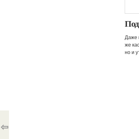
Под
Даже 
же ка
но и у
⇦