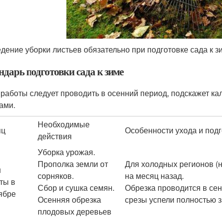
дение уборки листьев обязательно при подготовке сада к 
ндарь подготовки сада к зиме
 работы следует проводить в осенний период, подскажет ка
ами.
Необходимые
яц
Особенности ухода и подг
действия
Уборка урожая.
Прополка земли от
Для холодных регионов (н
н
сорняков.
на месяц назад.
ты в
Сбор и сушка семян.
Обрезка проводится в сен
ябре
Осенняя обрезка
срезы успели полностью з
плодовых деревьев