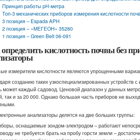
Принцип работы pH-метра
Топ-3 механических приборов измерения кислотности поч
3 позиция – Espada APH
2 позиция – «МЕГЕОН» 35280
1 позиция – Green Belt 06-091
 определить кислотность почвы без пр
лизаторы
ые измерители кислотности являются упрощенными вариа
даря созданию таких узкоспециализированных устройств с 
ь может каждый садовод. Ценовой диапазон у данных метро
й, так и за 20 000. Однако большая часть приборов не выход
пными.
лектронные анализаторы делятся на две больших группы:
боры, оснащаемые зондом-электродом – работают непосред
оводу не требуется брать на пробу горсти земли – достаточн