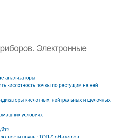
приборов. Электронные
ные анализаторы
ить кислотность почвы по растущим на ней
индикаторы кислотных, нейтральных и щелочных
 домашних условиях
уйте
слотности почвы: ТОП-9 pH-метров