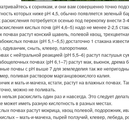
атривайтесь к сорнякам, и они вам совершенно точно подска
тность которых ниже pH 4,5, обычно появляется зеленый ба
х раскисления потребуется осенью под перекопку внести 3-
аскисления кислых почв (рН 4,6–5) надо не менее 2-2,5 ста
х почвах растут конский щавель, полевой хвощ, трехцветная
абокислых почвах (рН 5,1–5,5) достаточно 1 стакана извести
, одуванчик, сныть, клевер, папоротники.
чвах с нейтральной реакцией (рН 5,5–6) растут пастушья су
абощелочных почвах (рН 6,1–7) растут мак, вьюнок, дрема б
ные почвы с pH выше 7 для земледелия так же непригодны,
мер, поливая раствором марганцовокислого калия.
нчик и мать-и-мачеха, кстати, растут на влажных почвах. Там
точно, можно не поливать.
 нельзя раскислить один раз и навсегда. Это следует делать
ке может иметь разную кислотность в разных местах.
слых почвах растут мокрица, хвощ полевой, подорожник, ива
кислых – мать-и-мачеха, пырей ползучий, клевер, лебеда, 