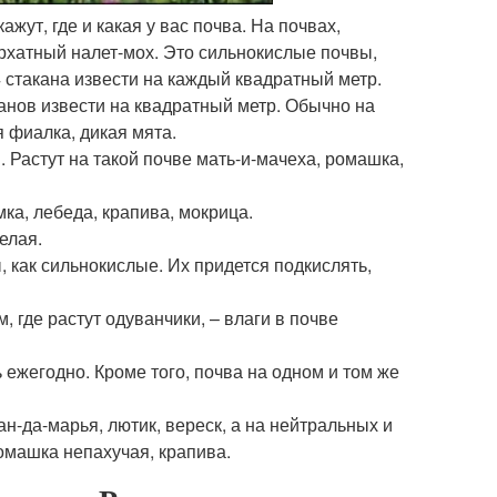
жут, где и какая у вас почва. На почвах,
рхатный налет-мох. Это сильнокислые почвы,
4 стакана извести на каждый квадратный метр.
канов извести на квадратный метр. Обычно на
 фиалка, дикая мята.
. Растут на такой почве мать-и-мачеха, ромашка,
мка, лебеда, крапива, мокрица.
елая.
 как сильнокислые. Их придется подкислять,
, где растут одуванчики, – влаги в почве
 ежегодно. Кроме того, почва на одном и том же
н-да-марья, лютик, вереск, а на нейтральных и
ромашка непахучая, крапива.