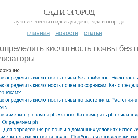
САД И ОГОРОД
лучшие советы и идеи для дачи, сада и огорода
главная
новости
статьи
 определить кислотность почвы без 
лизаторы
ержание
ак определить кислотность почвы без приборов. Электрон
ак определить кислотность почвы по сорнякам. Как определ
орнякам?
ак определить кислотность почвы по растениям. Растения-
очв
ак измерить ph почвы ph-метром. Как измерить ph почвы в
Определяем ph
Для определения ph почвы в домашних условиях использ
змеритель кислотности почвы. Прибор для определения ки