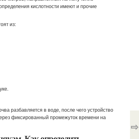
определения кислотности имеют и прочие
оят из:
уке.
чва разбавляется в воде, после чего устройство
 Через фиксированный промежуток времени на
⇨
някам. Как определить