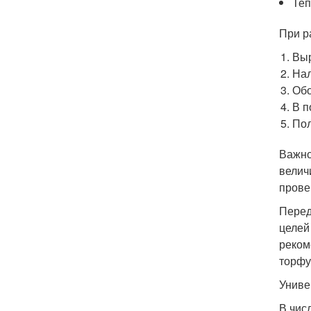
Теп
При р
Выр
Нал
Обо
В п
Пол
Важно
велич
прове
Перед
целей
реком
торфу
Униве
В чис