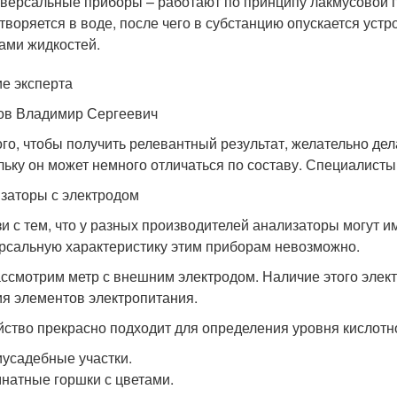
версальные приборы – работают по принципу лакмусовой по
творяется в воде, после чего в субстанцию опускается уст
ами жидкостей.
е эксперта
ов Владимир Сергеевич
ого, чтобы получить релевантный результат, желательно дел
льку он может немного отличаться по составу. Специалисты
заторы с электродом
зи с тем, что у разных производителей анализаторы могут и
рсальную характеристику этим приборам невозможно.
ссмотрим метр с внешним электродом. Наличие этого элек
ия элементов электропитания.
йство прекрасно подходит для определения уровня кислотн
усадебные участки.
натные горшки с цветами.