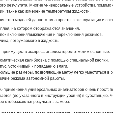
ого результата. Многие универсальные устройства помимо 
ии, такие как измерение температуры жидкости.
инство моделей данного типа просты в эксплуатации и сост
плея, на котором отображаются значения.
пок включения/выключения и переключения режимов.
чика, погружаемого в жидкость.
 преимуществ экспресс-анализатором отметим основные:
оматическая калибровка с помощью специальной кнопки.
пус, устойчивый к попаданию влаги.
ольшие размеры, позволяющие метру легко уместиться в р
ичие режима автономной работы.
б применения универсальных анализаторов очень прост: по
ается (до указанного в инструкции уровня) в субстанцию.
ее отображаются результаты замера.
 определить кислотность почвы по сор