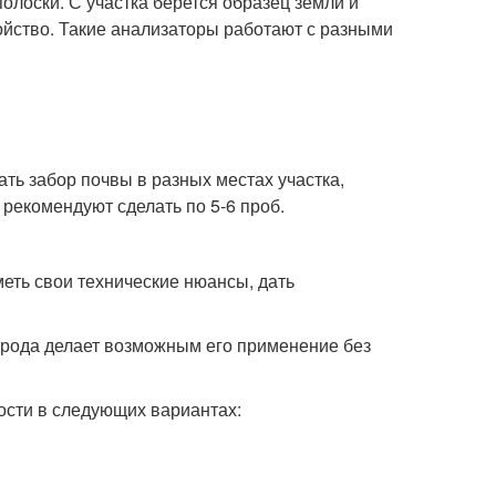
лоски. С участка берется образец земли и
ройство. Такие анализаторы работают с разными
ать забор почвы в разных местах участка,
 рекомендуют сделать по 5-6 проб.
меть свои технические нюансы, дать
трода делает возможным его применение без
ости в следующих вариантах: