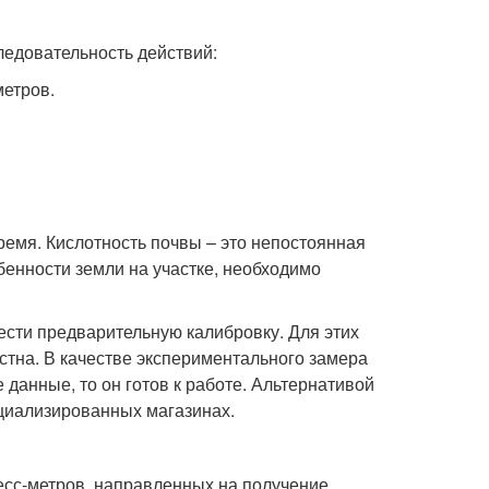
ледовательность действий:
метров.
время. Кислотность почвы – это непостоянная
бенности земли на участке, необходимо
ести предварительную калибровку. Для этих
естна. В качестве экспериментального замера
 данные, то он готов к работе. Альтернативой
циализированных магазинах.
есс-метров, направленных на получение