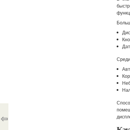
быстр
функц
Больш
Дис
Кно
Дат
Среди
Авт
Кор
Неб
Нал
Спосо
помещ
⇦
диспл
Как