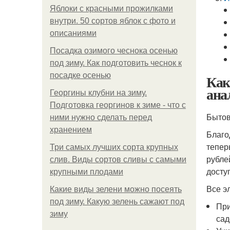
Яблоки с красными прожилками
внутри. 50 сортов яблок с фото и
описаниями
Посадка озимого чеснока осенью
под зиму. Как подготовить чеснок к
посадке осенью
Как
ана
Георгины клубни на зиму.
Подготовка георгинов к зиме - что с
Бытов
ними нужно сделать перед
хранением
Благо
тепер
Три самых лучших сорта крупных
рубле
слив. Виды сортов сливы с самыми
досту
крупными плодами
Все э
Какие виды зелени можно посеять
под зиму. Какую зелень сажают под
При
зиму
сад