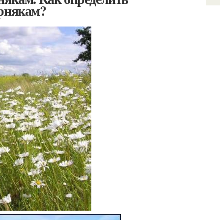
орнякам?