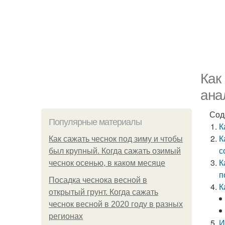
Как
ана
Сод
Популярные материалы
К
К
Как сажать чеснок под зиму и чтобы
с
был крупный. Когда сажать озимый
К
чеснок осенью, в каком месяце
п
Посадка чеснока весной в
К
открытый грунт. Когда сажать
чеснок весной в 2020 году в разных
регионах
И