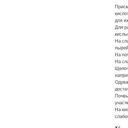
Присм
кисло
для и
Для р
кислы
На сл
пырей
На по
На сл
Щелоч
напри
Одува
доста
Почвы
участ
На ки
слабо