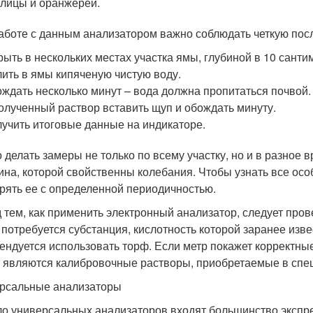
лицы и оранжереи.
аботе с данным анализатором важно соблюдать четкую пос
ыть в нескольких местах участка ямы, глубиной в 10 санти
ить в ямы кипяченую чистую воду.
ждать несколько минут – вода должна пропитаться почвой.
олученный раствор вставить щуп и обождать минуту.
учить итоговые данные на индикаторе.
 делать замеры не только по всему участку, но и в разное 
ина, которой свойственны колебания. Чтобы узнать все осо
рять ее с определенной периодичностью.
 тем, как применить электронный анализатор, следует пров
 потребуется субстанция, кислотность которой заранее изв
ендуется использовать торф. Если метр покажет корректные
 являются калибровочные растворы, приобретаемые в спе
рсальные анализаторы
ло универсальных анализаторов входят большинство экспр