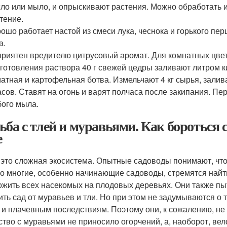
ло или мыло, и опрыскивают растения. Можно обработать и
тение.
ошо работает настой из смеси лука, чеснока и горького пер
а.
риятен вредителю цитрусовый аромат. Для комнатных цвет
готовления раствора 40 г свежей цедры заливают литром ки
атная и картофельная ботва. Измельчают 4 кг сырья, зали
асов. Ставят на огонь и варят полчаса после закипания. 
ого мыла.
ьба с тлей и муравьями. Как бороться с
е
 это сложная экосистема. Опытные садоводы понимают, что
о многие, особенно начинающие садоводы, стремятся найт
ожить всех насекомых на плодовых деревьях. Они также пы
ить сад от муравьев и тли. Но при этом не задумываются о т
 и плачевным последствиям. Поэтому они, к сожалению, не
ство с муравьями не приносило огорчений, а, наоборот, ве