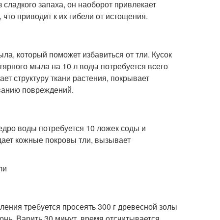
 сладкого запаха, он наоборот привлекает
что приводит к их гибели от истощения.
ла, который поможет избавиться от тли. Кусок
гтярного мыла на 10 л воды потребуется всего
ает структуру ткани растения, покрывает
иванию повреждений.
едро воды потребуется 10 ложек соды и
дает кожные покровы тли, вызывает
вления требуется просеять 300 г древесной золы
гонь. Варить 30 минут, время отсчитывается