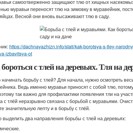
авьи самоотверженно защищают тлю от хищных насекомых
нью муравьи переносят тлю на зимовку в муравейник, посто
 яйцах. Весной они вновь высаживают тлю в саду.
ник:
https://dachnayazhizn.info/stati/kak-borotsya-s-tley-narodn
va-izbavitsya-ot
 бороться с тлей на деревьях. Тля на де
о начинать борьбу с тлей? Для начала, нужно осмотреть ве
ейника. Ведь именно муравьи приносят с собой тлю, потом
оэтому так важно для профилактики появления тли на участ
а с тлёй неразрывно связана с борьбой с муравьями. Очисти
те значительную лепту и в борьбу с тлёй.
 выделить два направления борьбы с тлей на деревьях:
ические.