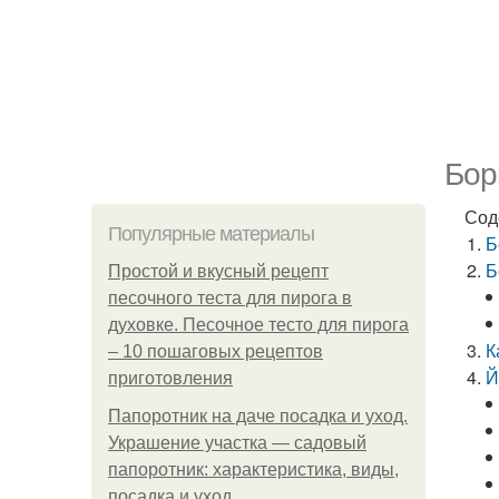
Бор
Сод
Популярные материалы
Б
Б
Простой и вкусный рецепт
песочного теста для пирога в
духовке. Песочное тесто для пирога
К
– 10 пошаговых рецептов
Й
приготовления
Папоротник на даче посадка и уход.
Украшение участка — садовый
папоротник: характеристика, виды,
посадка и уход