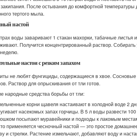
 закипания. После остывания до комфортной температуры до
рного тертого мыла.
чный настой
итрах воды заваривают 1 стакан махорки, табачные листья и
живают. Получится концентрированный раствор. Собирать у
 неделю.
тельные настои с резким запахом
иты не любят фунгициды, содержащиеся в хвое. Сосновые 
сов. Раствор для опрыскивания от тли готов.
е народные средства борьбы от тли:
ельченные корни щавеля настаивают в холодной воде 2 дн
угивает насекомых запах горчицы. В 5 л воды развести 100
ошком посыпают муравейники и подходы к лакомым места
то применяется чесночный настой — это простое домашнее с
ву и стрелки. Растение измельчают, добавляют воду и наст