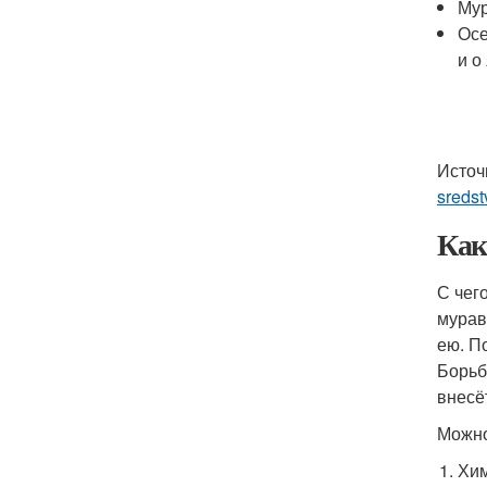
Мур
Осе
и о
Источ
sredst
Как
С чег
мурав
ею. П
Борьб
внесё
Можно
Хим