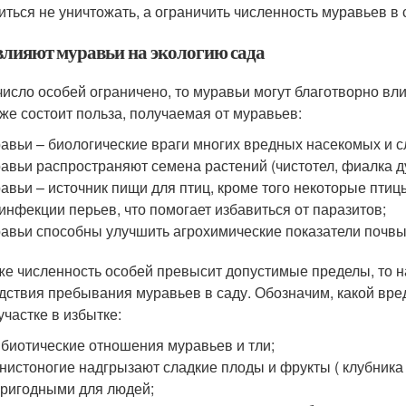
иться не уничтожать, а ограничить численность муравьев в с
влияют муравьи на экологию сада
число особей ограничено, то муравьи могут благотворно вли
 же состоит польза, получаемая от муравьев:
авьи – биологические враги многих вредных насекомых и с
авьи распространяют семена растений (чистотел, фиалка ду
авьи – источник пищи для птиц, кроме того некоторые пти
инфекции перьев, что помогает избавиться от паразитов;
авьи способны улучшить агрохимические показатели почв
же численность особей превысит допустимые пределы, то 
дствия пребывания муравьев в саду. Обозначим, какой вре
участке в избытке:
биотические отношения муравьев и тли;
нистоногие надгрызают сладкие плоды и фрукты ( клубника ,
ригодными для людей;