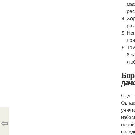
мас
рас
Хор
раз
Неп
при
Том
6 ч
люб
Бор
дач
Сад –
Однак
уничт
избав
⇦
порой
сосед