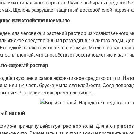
тва или стирального порошка. Лучше выбирать средство без
омых. Щелочь разрушает защитный восковой слой паразита, 
рное или хозяйственное мыло
еден для человека и растений раствор из хозяйственного мы
 или жидкое средство 300 мл разводят в 10 литрах воды. Де
. Его едкий запах отпугивает насекомых. Мыло восстанавлив
хность пленкой, что способствует восстановлению и затяг
но-содовый раствор
одействующее и самое эффективное средство от тли. На в
ина или 1/4 часть бруска мыла для клейкости. Сода повреж
ажение. В течение суток вредитель гибнет.
ый настой
кому же принципу действует раствор золы. Для его пригото
 мелкое сито. Размешать в 10 литрах воды и поставить на о