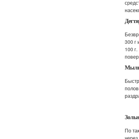
средс
насек
Дегтя
Безвр
300 г
100 г
повер
Мыль
Быстр
полов
раздр
Зольн
По та
через