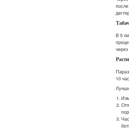
после
дегтя
Таба
В 5 л
проце
через
Расти
Параз
10 ча
Лучши
Изм
Отп
пор
Час
бот