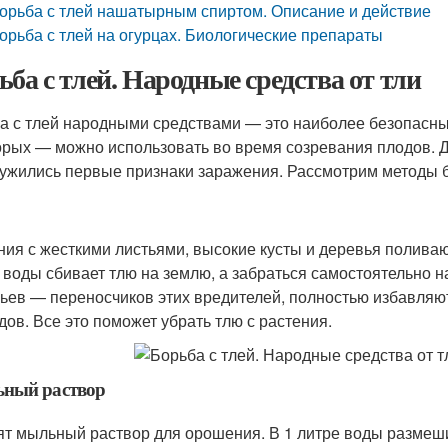
орьба с тлей нашатырным спиртом. Описание и действие
орьба с тлей на огурцах. Биологические препараты
ьба с тлей. Народные средства от тли
а с тлей народными средствами — это наиболее безопасны
орых — можно использовать во время созревания плодов. Дл
ужились первые признаки заражения. Рассмотрим методы б
ния с жесткими листьями, высокие кусты и деревья полива
 воды сбивает тлю на землю, а забраться самостоятельно н
ьев — переносчиков этих вредителей, полностью избавляют
дов. Все это поможет убрать тлю с растения.
ный раствор
ят мыльный раствор для орошения. В 1 литре воды размеши