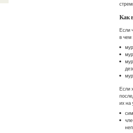
стрем
Как 
Если 
в чем
мур
мур
мур
дез
мур
Если 
после
их на 
сим
чле
неп