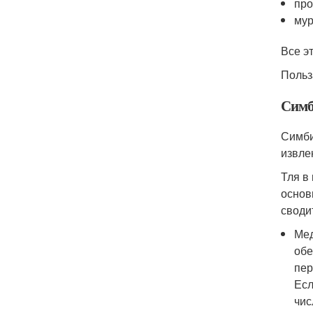
про
мур
Все э
Польз
Симб
Симби
извле
Тля в
основ
своди
Мед
обе
пер
Есл
чис