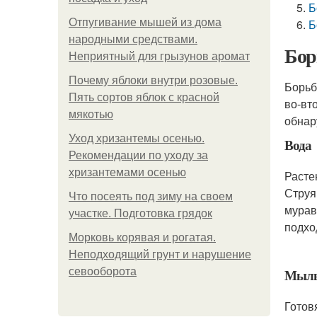
Б
Отпугивание мышей из дома
Б
народными средствами.
Бор
Неприятный для грызунов аромат
Почему яблоки внутри розовые.
Борьб
Пять сортов яблок с красной
во-вт
мякотью
обнар
Уход хризантемы осенью.
Вода
Рекомендации по уходу за
хризантемами осенью
Расте
Струя
Что посеять под зиму на своем
мурав
участке. Подготовка грядок
подхо
Морковь корявая и рогатая.
Неподходящий грунт и нарушение
севооборота
Мыль
Готов