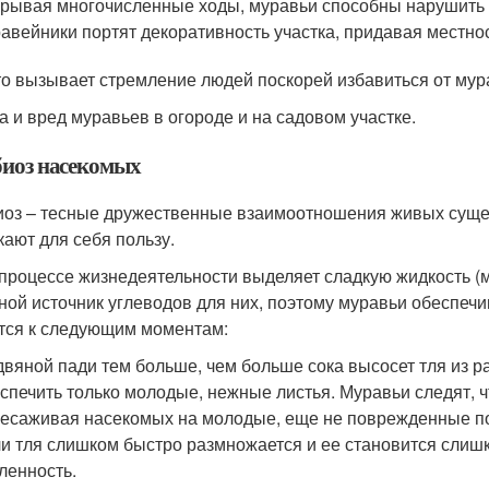
рывая многочисленные ходы, муравьи способны нарушить п
авейники портят декоративность участка, придавая местно
то вызывает стремление людей поскорей избавиться от мурав
а и вред муравьев в огороде и на садовом участке.
иоз насекомых
оз – тесные дружественные взаимоотношения живых сущест
кают для себя пользу.
 процессе жизнедеятельности выделяет сладкую жидкость (
ной источник углеводов для них, поэтому муравьи обеспечи
тся к следующим моментам:
вяной пади тем больше, чем больше сока высосет тля из ра
спечить только молодые, нежные листья. Муравьи следят, ч
есаживая насекомых на молодые, еще не поврежденные по
и тля слишком быстро размножается и ее становится слишк
ленность.