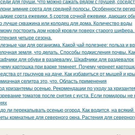
седи для груши. Что можно сажать рядом с грушей, соседст
лони зимние сорта для средней полосы. Особенности реги
адкие сорта ежевики. 5 сортов сочной ежевики, дающих о
о лучше скважина или колодец для дома. Количество воды
мому построить дом новой кровли поверх старого шифера
ртензия четыре сезона.
лезные чаи для организма. Какой чай полезнее: польза и вр
лочная земля, что делать. Способы подкисления почвы. Как
афчики для обуви в раздевалку. Шкафчики для раздевалок
чему картошка при варке темнеет. Почему чернеет картошк
едства от грызунов на даче. Как избавиться от мышей и кр
миачная селитра это, что. Область применения
од хризантемы осенью. Рекомендации по уходу за хризант
зревание томатов после снятия с куста. Если помидоры не
иях
до ли перекапывать осенью огород. Как водится, на всякий
еты комнатные для северного окна. Растения для северного