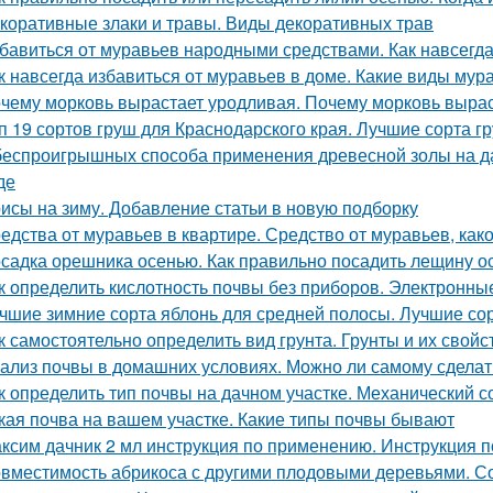
коративные злаки и травы. Виды декоративных трав
бавиться от муравьев народными средствами. Как навсегда
к навсегда избавиться от муравьев в доме. Какие виды мур
чему морковь вырастает уродливая. Почему морковь вырас
п 19 сортов груш для Краснодарского края. Лучшие сорта г
беспроигрышных способа применения древесной золы на да
де
исы на зиму. Добавление статьи в новую подборку
едства от муравьев в квартире. Средство от муравьев, ка
садка орешника осенью. Как правильно посадить лещину о
к определить кислотность почвы без приборов. Электронн
чшие зимние сорта яблонь для средней полосы. Лучшие со
к самостоятельно определить вид грунта. Грунты и их свойс
ализ почвы в домашних условиях. Можно ли самому сделат
к определить тип почвы на дачном участке. Механический с
кая почва на вашем участке. Какие типы почвы бывают
ксим дачник 2 мл инструкция по применению. Инструкция
вместимость абрикоса с другими плодовыми деревьями. Со