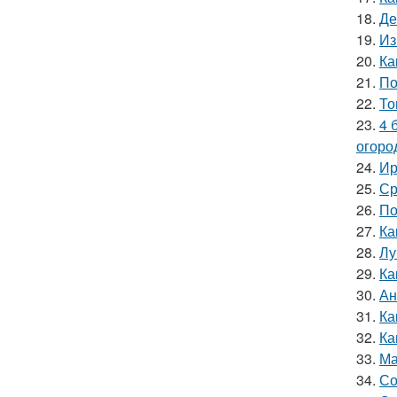
18.
Де
19.
Из
20.
Ка
21.
По
22.
То
23.
4 
огоро
24.
Ир
25.
Ср
26.
По
27.
Ка
28.
Лу
29.
Ка
30.
Ан
31.
Ка
32.
Ка
33.
Ма
34.
Со