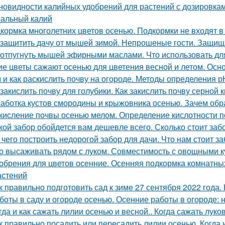
новидности калийных удобрений для растений с дозировкам
альный калий
кормка многолетних цветов осенью. Подкормки не входят в
 защитить дачу от мышей зимой. Непрошеные гости. Защищ
 отпугнуть мышей эфирными маслами. Что использовать д
ие цветы сажают осенью для цветения весной и летом. Ос
 и как раскислить почву на огороде. Методы определения р
 закислить почву для голубики. Как закислить почву серной 
аботка кустов смородины и крыжовника осенью. Зачем об
кисление почвы осенью мелом. Определение кислотности п
кой забор обойдется вам дешевле всего. Сколько стоит заб
 чего построить недорогой забор для дачи. Что нам стоит з
о высаживать рядом с луком. Совместимость с овощными к
обрения для цветов осенние. Осенняя подкормка комнатн
астений
к правильно подготовить сад к зиме 27 сентября 2022 года. 
боты в саду и огороде осенью. Осенние работы в огороде: 
гда и как сажать лилии осенью и весной.. Когда сажать лук
к правильно посадить или пересадить лилии осенью. Когда