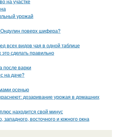
во на участке
она
бильный урожай
. Ондулин поверх шифера?
ед всех видов чая в одной таблице
 это сделать правильно
а после варки
ыс на даче?
емами осенью
 краснеют: дозаривание урожая в домашних
 плюс находится свой минус
, западного, восточного и южного окна