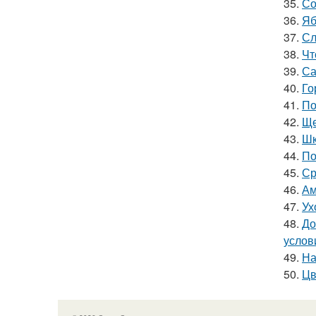
35.
Со
36.
Яб
37.
Сл
38.
Чт
39.
Са
40.
Го
41.
По
42.
Ще
43.
Шк
44.
По
45.
Ср
46.
Ам
47.
Ух
48.
До
услов
49.
На
50.
Цв