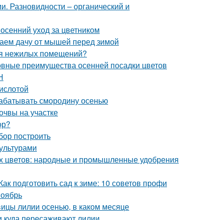
и. Разновидности – органический и
 осенний уход за цветником
аем дачу от мышей перед зимой
ля нежилых помещений?
новные преимущества осенней посадки цветов
Н
кислотой
рабатывать смородину осенью
очвы на участке
ор?
абор построить
ультурами
ых цветов: народные и промышленные удобрения
Как подготовить сад к зиме: 10 советов профи
ноябрь
овицы лилии осенью, в каком месяце
 и куда пересаживают лилии