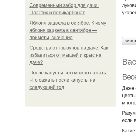
луков
Современный забор для дачи.
укоре
Пластик и поликарбонат
Яблоня зацвела в октябре. К чему
яблоня зацвела в сентябре —
приметы, значение
читат
Средства от грызунов на даче. Как
избавиться от мышей и крыс на
Вас
даче?
После капусты, что можно сажать.
Весе
Что сажать после капусты на
Даже 
следующий год
цветы
много
Разум
если 
Какие