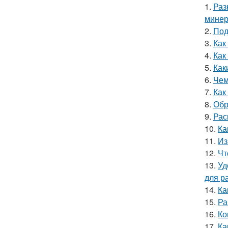
1.
Раз
минер
2.
Под
3.
Как
4.
Как
5.
Как
6.
Чем
7.
Как
8.
Обр
9.
Рас
10.
Ка
11.
Из
12.
Чт
13.
Уд
для р
14.
Ка
15.
Ра
16.
Ко
17.
Ка