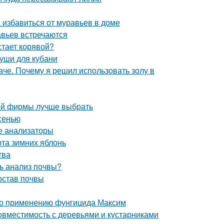
 избавиться от муравьев в доме
авьев встречаются
тает корявой?
руши для кубани
че. Почему я решил использовать золу в
кой фирмы лучше выбрать
сенью
ые анализаторы
рта зимних яблонь
тва
ь анализ почвы?
остав почвы
 по применению фунгицида Максим
вместимость с деревьями и кустарниками