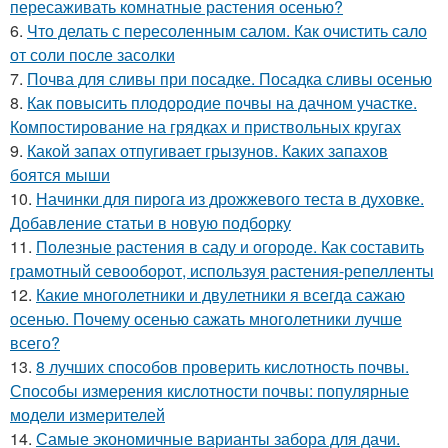
пересаживать комнатные растения осенью?
6.
Что делать с пересоленным салом. Как очистить сало
от соли после засолки
7.
Почва для сливы при посадке. Посадка сливы осенью
8.
Как повысить плодородие почвы на дачном участке.
Компостирование на грядках и приствольных кругах
9.
Какой запах отпугивает грызунов. Каких запахов
боятся мыши
10.
Начинки для пирога из дрожжевого теста в духовке.
Добавление статьи в новую подборку
11.
Полезные растения в саду и огороде. Как составить
грамотный севооборот, используя растения-репелленты
12.
Какие многолетники и двулетники я всегда сажаю
осенью. Почему осенью сажать многолетники лучше
всего?
13.
8 лучших способов проверить кислотность почвы.
Способы измерения кислотности почвы: популярные
модели измерителей
14.
Самые экономичные варианты забора для дачи.