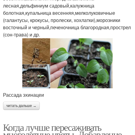
лесная,дельфиниум садовый,калужница
болотная,купальница весенняя,мелколуковичные
(галантусы, крокусы, пролески, хохлатки),морозники
восточный и черный,печеночница благородная,прострел
(сон-трава) и др.
Рассада эхинацеи
читать дальше →
Когда лучше пересаживать
многолетние цветы. Добавление