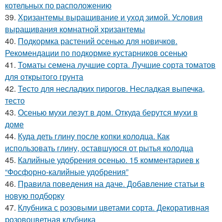
котельных по расположению
39.
Хризантемы выращивание и уход зимой. Условия
выращивания комнатной хризантемы
40.
Подкормка растений осенью для новичков.
Рекомендации по подкормке кустарников осенью
41.
Томаты семена лучшие сорта. Лучшие сорта томатов
для открытого грунта
42.
Тесто для несладких пирогов. Несладкая выпечка,
тесто
43.
Осенью мухи лезут в дом. Откуда берутся мухи в
доме
44.
Куда деть глину после копки колодца. Как
использовать глину, оставшуюся от рытья колодца
45.
Калийные удобрения осенью. 15 комментариев к
“Фосфорно-калийные удобрения”
46.
Правила поведения на даче. Добавление статьи в
новую подборку
47.
Клубника с розовыми цветами сорта. Декоративная
розовоцветная клубника