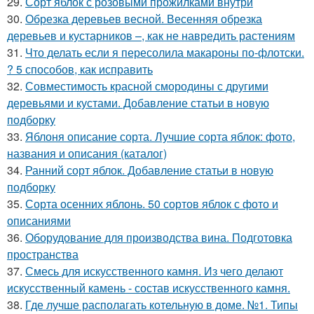
29.
Сорт яблок с розовыми прожилками внутри
30.
Обрезка деревьев весной. Весенняя обрезка
деревьев и кустарников –, как не навредить растениям
31.
Что делать если я пересолила макароны по-флотски.
? 5 способов, как исправить
32.
Совместимость красной смородины с другими
деревьями и кустами. Добавление статьи в новую
подборку
33.
Яблоня описание сорта. Лучшие сорта яблок: фото,
названия и описания (каталог)
34.
Ранний сорт яблок. Добавление статьи в новую
подборку
35.
Сорта осенних яблонь. 50 сортов яблок с фото и
описаниями
36.
Оборудование для производства вина. Подготовка
пространства
37.
Смесь для искусственного камня. Из чего делают
искусственный камень - состав искусственного камня.
38.
Где лучше располагать котельную в доме. №1. Типы