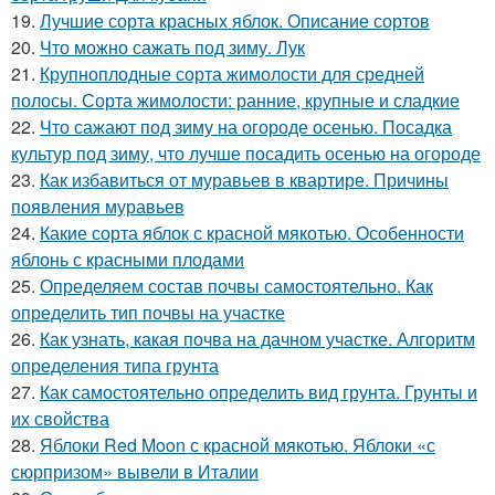
19.
Лучшие сорта красных яблок. Описание сортов
20.
Что можно сажать под зиму. Лук
21.
Крупноплодные сорта жимолости для средней
полосы. Сорта жимолости: ранние, крупные и сладкие
22.
Что сажают под зиму на огороде осенью. Посадка
культур под зиму, что лучше посадить осенью на огороде
23.
Как избавиться от муравьев в квартире. Причины
появления муравьев
24.
Какие сорта яблок с красной мякотью. Особенности
яблонь с красными плодами
25.
Определяем состав почвы самостоятельно. Как
определить тип почвы на участке
26.
Как узнать, какая почва на дачном участке. Алгоритм
определения типа грунта
27.
Как самостоятельно определить вид грунта. Грунты и
их свойства
28.
Яблоки Red Moon с красной мякотью. Яблоки «с
сюрпризом» вывели в Италии