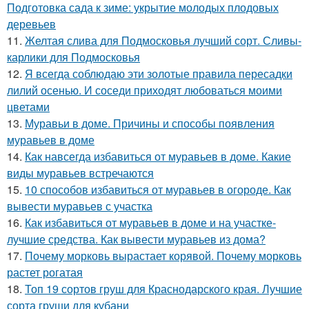
Подготовка сада к зиме: укрытие молодых плодовых
деревьев
11.
Желтая слива для Подмосковья лучший сорт. Сливы-
карлики для Подмосковья
12.
Я всегда соблюдаю эти золотые правила пересадки
лилий осенью. И соседи приходят любоваться моими
цветами
13.
Муравьи в доме. Причины и способы появления
муравьев в доме
14.
Как навсегда избавиться от муравьев в доме. Какие
виды муравьев встречаются
15.
10 способов избавиться от муравьев в огороде. Как
вывести муравьев с участка
16.
Как избавиться от муравьев в доме и на участке-
лучшие средства. Как вывести муравьев из дома?
17.
Почему морковь вырастает корявой. Почему морковь
растет рогатая
18.
Топ 19 сортов груш для Краснодарского края. Лучшие
сорта груши для кубани