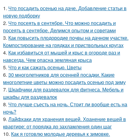
1.
Что посадить осенью на даче. Добавление статьи в
новую подборку
2.
Что посеять в сентябре. Что можно посадить и
посеять в сентябре. Делимся опытом и советами
3.
Как повысить плодородие почвы на дачном участке.
Компостирование на грядках и приствольных кругах
4.
Как избавиться от мышей и крыс в огороде раз и
навсегда. Чем опасна земляная крыса
5.
Что и как сажать осенью. Цветы
6.
30 многолетников для осенней посадки. Какие
многолетние цветы можно посадить осенью под зиму
7.
Шкафчики для раздевалок для фитнеса. Мебель и
шкафы для раздевалок
8.
Что лучше съесть на ночь. Стоит ли вообще есть на
ночь?
9.
Лайфхаки для хранения вещей. Хранение вещей в
квартире: от порядка до захламления один шаг
10.
Как я готовлю молодые деревья к зимовке.