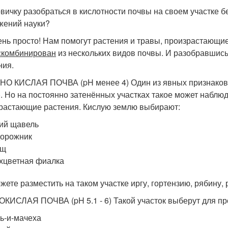
овичку разобраться в кислотности почвы на своем участке
жений науки?
ень просто! Нам помогут растения и травы, произрастающие
скомбинирован
из нескольких видов почвы. И разобравшис
ния.
О КИСЛАЯ ПОЧВА (pH менее 4) Один из явных признаков -
). Но на постоянно затенённых участках такое может наблю
растающие растения. Кислую землю выбирают:
ий щавель
дорожник
ощ
хцветная фиалка
жете разместить на таком участке иргу, гортензию, рябину, 
КИСЛАЯ ПОЧВА (pH 5.1 - 6) Такой участок выберут для пр
ь-и-мачеха