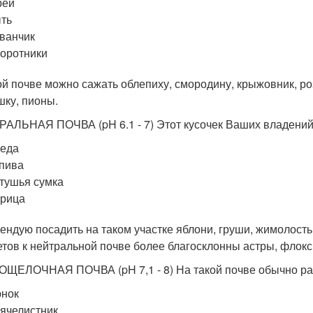
рей
ть
ванчик
оротники
ой почве можно сажать облепиху, смородину, крыжовник, роз
шку, пионы.
АЛЬНАЯ ПОЧВА (pH 6.1 - 7) Этот кусочек Ваших владений
беда
пива
тушья сумка
крица
ендую посадить на таком участке яблони, груши, жимолость,
етов к нейтральной почве более благосклонны астры, флокс
ЩЕЛОЧНАЯ ПОЧВА (pH 7,1 - 8) На такой почве обычно рас
юнок
ячелистник