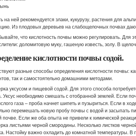
лынь
ь на ней рекомендуется злаки, кукурузу, растения для альпи
цию. Из плодовых деревьев на слабощелочных почвах дают
бывайте, что кислотность почвы можно регулировать. Для э
слители: доломитовую муку, гашеную известь, золу. В щело
еделение кислотности почвы содой.
твуют разные способы определения кислотности почвы: ка
нтов, так и самостоятельно домашними методами.
рка уксусом и пищевой содой. Для этого способа потребует
а. Уксус необходимо смешать с отобранной землей. Если п
ислого газа – проба начнет шипеть и пузыриться. Если в хо
льно перемешать новую пробу почвы с водой и засыпать п
й почве. Если же оба опыта не привели к химической реакци
рка листьями черной смородины. Несколько листков черно
ка. Настойку важно охладить до комнатной температуры. В