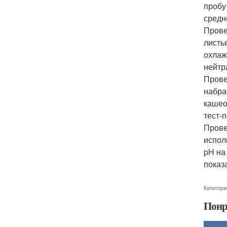
пробу
средн
Прове
листь
охлаж
нейтр
Прове
набра
кашео
тест-
Прове
испол
pH на
показ
Категори
Понр