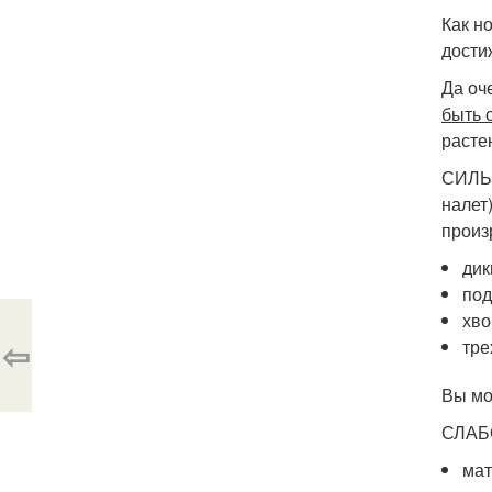
Как н
дости
Да оч
быть 
расте
СИЛЬН
налет
произ
дик
по
хв
⇦
тре
Вы мо
СЛАБО
мат