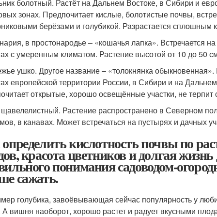
ьник болотный. Растёт на Дальнем Востоке, в Сибири и евр
овых зонах. Предпочитает кислые, болотистые почвы, встре
рниковыми берёзами и голубикой. Разрастается сплошным 
нария, в простонародье – «кошачья лапка». Встречается на
ах с умеренным климатом. Растение высотой от 10 до 50 см
жье ушко. Другое название – «толокнянка обыкновенная».
ах европейской территории России, в Сибири и на Дальнем 
очитает открытые, хорошо освещённые участки, не терпит 
 щавелелистный. Растение распространено в Северном пол
мов, в канавах. Может встречаться на пустырях и дачных у
 определить кислотность почвы по рас
дов, красота цветников и долгая жизнь 
вильного понимания садоводом-огородн
ше сажать.
мер голубика, завоёвывающая сейчас популярность у люби
. А вишня наоборот, хорошо растет и радует вкусными плод