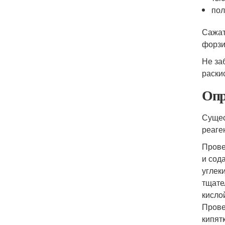
по
Сажат
форзи
Не за
раски
Опр
Сущес
реаге
Прове
и сод
углек
тщате
кисло
Прове
кипят