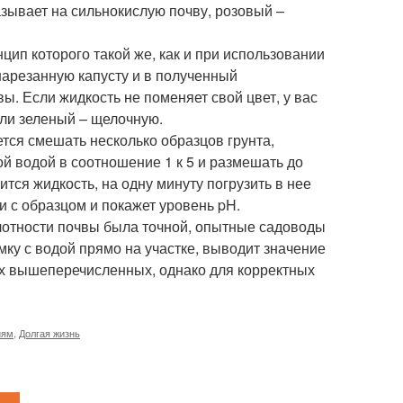
азывает на сильнокислую почву, розовый –
ип которого такой же, как и при использовании
нарезанную капусту и в полученный
. Если жидкость не поменяет свой цвет, у вас
или зеленый – щелочную.
тся смешать несколько образцов грунта,
й водой в соотношение 1 к 5 и размешать до
тся жидкость, на одну минуту погрузить в нее
и с образцом и покажет уровень pH.
лотности почвы была точной, опытные садоводы
ку с водой прямо на участке, выводит значение
ех вышеперечисленных, однако для корректных
иям
,
Долгая жизнь