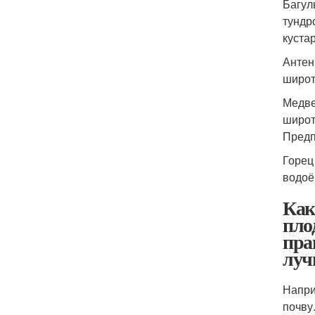
Багул
тундр
куста
Антен
широт
Медве
широт
Предп
Горец
водоё
Как
пло
пра
луч
Напри
почву