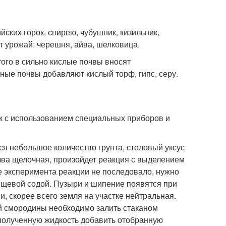
йских горок, спирею, чубушник, кизильник,
 урожай: черешня, айва, шелковица.
того в сильно кислые почвы вносят
чные почвы добавляют кислый торф, гипс, серу.
к с использованием специальных приборов и
ся небольшое количество грунта, столовый уксус
очва щелочная, произойдет реакция с выделением
де эксперимента реакции не последовало, нужно
ищевой содой. Пузыри и шипение появятся при
и, скорее всего земля на участке нейтральная.
й смородины необходимо залить стаканом
 полученную жидкость добавить отобранную