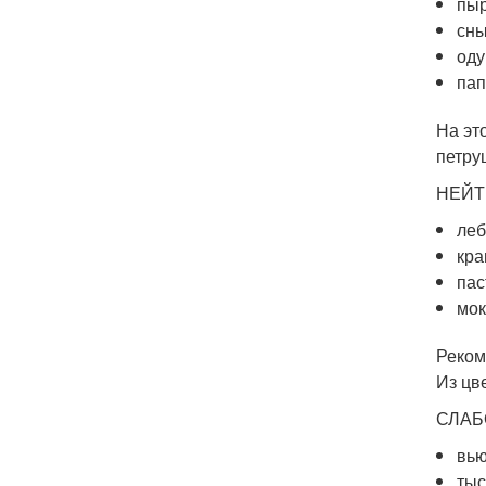
пы
сны
оду
пап
На эт
петру
НЕЙТР
ле
кра
пас
мо
Реком
Из цв
СЛАБО
вь
тыс