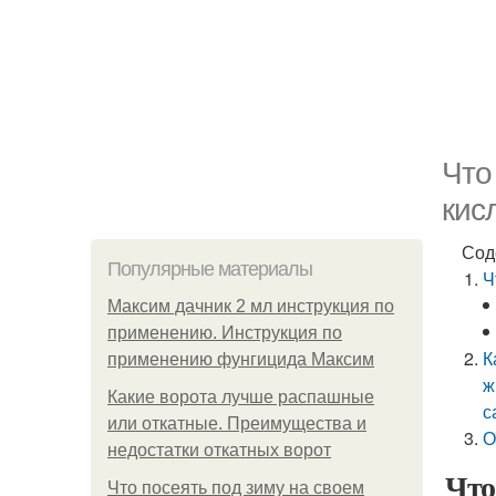
Что
кис
Сод
Популярные материалы
Ч
Максим дачник 2 мл инструкция по
применению. Инструкция по
К
применению фунгицида Максим
ж
Какие ворота лучше распашные
с
или откатные. Преимущества и
О
недостатки откатных ворот
Что
Что посеять под зиму на своем