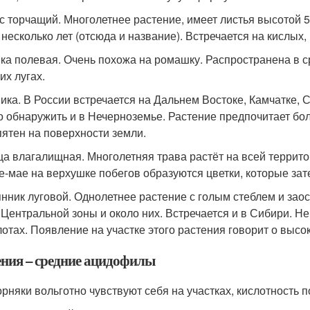
с торчащий. Многолетнее растение, имеет листья высотой 5
 несколько лет (отсюда и название). Встречается на кислых
ка полевая. Очень похожа на ромашку. Распространена в ср
их лугах.
ика. В России встречается на Дальнем Востоке, Камчатке, 
 обнаружить и в Нечерноземье. Растение предпочитает бол
пятен на поверхности земли.
а влагалищная. Многолетняя трава растёт на всей территор
е-мае на верхушке побегов образуются цветки, которые за
нник луговой. Однолетнее растение с голым стеблем и зао
 Центральной зоны и около них. Встречается и в Сибири. Не
лотах. Появление на участке этого растения говорит о высо
ения – средние ацидофилы
орняки вольготно чувствуют себя на участках, кислотность п