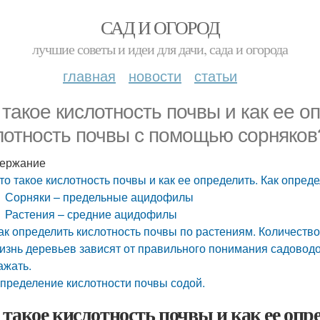
САД И ОГОРОД
лучшие советы и идеи для дачи, сада и огорода
главная
новости
статьи
 такое кислотность почвы и как ее о
лотность почвы с помощью сорняков
ержание
то такое кислотность почвы и как ее определить. Как опре
Сорняки – предельные ацидофилы
Растения – средние ацидофилы
ак определить кислотность почвы по растениям. Количество 
изнь деревьев зависят от правильного понимания садоводо
ажать.
пределение кислотности почвы содой.
 такое кислотность почвы и как ее опр