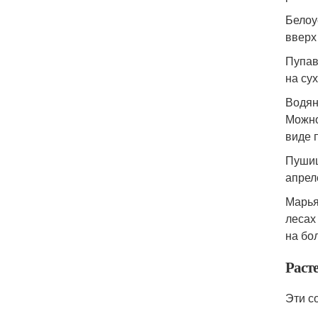
Белоу
вверх
Пупав
на сух
Водян
Можно
виде 
Пушиц
апрел
Марья
лесах
на бо
Раст
Эти с