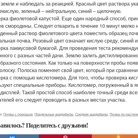
 земли и наблюдать за реакцией. Красный цвет раствора ук
екислую, зеленый – нейтральную, синий – щелочную.
рка фиолетовой капустой. Еще один народный способ, принц
ев смородины. Следует отварить в течение 10 минут мелко 
денный раствор фиолетового цвета поместить образец почвы
альная почва. Розовый цвет означает кислую среду, синий 
рка лакмусовой бумагой. Для проведения теста рекомендуе
нного с разных частей дачи. Землю залить дистиллированно
бразного состояния. Как только на поверхности пробы появи
полоску. Полоска поменяет свой цвет, который при сравнени
рка с помощью кислотомера. Для того, чтобы проверка кис
ьзуют специальные приборы. Кислотомер, погруженный в ям
 дисплей. Такой простой способ наиболее точный среди вс
ателей его следует проводить в разных местах участка.
и:
Почвы с помощью
,
Предельные ацидофилы
,
Средние ацидофилы
,
Почвы по растен
авилось? Поделитесь с друзьями!