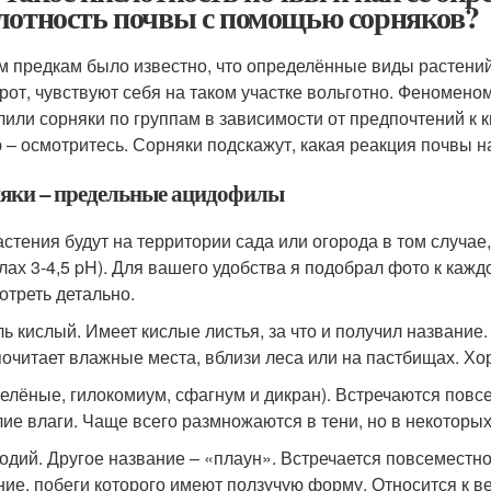
лотность почвы с помощью сорняков?
 предкам было известно, что определённые виды растений 
рот, чувствуют себя на таком участке вольготно. Феномено
лили сорняки по группам в зависимости от предпочтений к 
 – осмотритесь. Сорняки подскажут, какая реакция почвы н
яки – предельные ацидофилы
астения будут на территории сада или огорода в том случае
лах 3-4,5 pH). Для вашего удобства я подобрал фото к каждо
отреть детально.
ь кислый. Имеет кислые листья, за что и получил название.
очитает влажные места, вблизи леса или на пастбищах. Хор
зелёные, гилокомиум, сфагнум и дикран). Встречаются повс
лие влаги. Чаще всего размножаются в тени, но в некоторых
одий. Другое название – «плаун». Встречается повсеместн
ние, побеги которого имеют ползучую форму. Относится к 