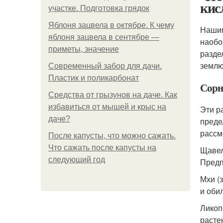
кис
участке. Подготовка грядок
Яблоня зацвела в октябре. К чему
Нашим
яблоня зацвела в сентябре —
наобо
приметы, значение
разде
землю
Современный забор для дачи.
Пластик и поликарбонат
Сорн
Средства от грызунов на даче. Как
избавиться от мышей и крыс на
Эти р
даче?
преде
рассм
После капусты, что можно сажать.
Что сажать после капусты на
Щавел
следующий год
Предп
Мхи (
и оби
Ликоп
расте