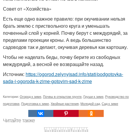
Совет от «Хозяйства»
Есть еще одно важное правило: при окучивании нельзя
брать землю с приствольного круга и уменьшать
почвенный слой у корней. Почву берут с междурядий, за
пределами проекции кроны. А ведь большинство
садоводов так и делают, окучивая деревья как картошку.
Чтобы не наделать беды, почву берите из свободных
междурядий, а весной ее возвращайте назад.
Источник:
https://ogorod.zelynyjsad.info/stati/podgotovka-
sada-i-ogoroda-k-zime-gotovim-sad-k-zime
Категории:
Огород к зиме
,
Почвы в открытом грунте
,
Груши к зиме
,
Руководство по
подготовке
,
Подготовка к зиме
,
Хвойные растения
,
Молодой сад
,
Сад к зиме
Читайте также