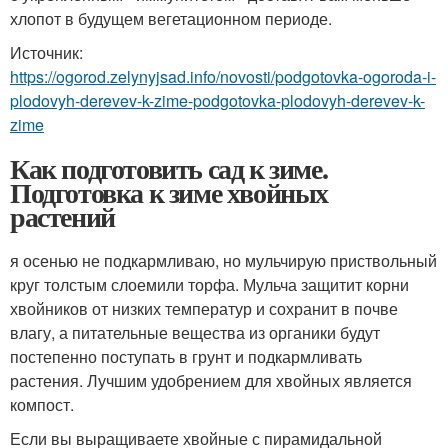
хлопот в будущем вегетационном периоде.
Источник:
https://ogorod.zelynyjsad.info/novosti/podgotovka-ogoroda-i-
plodovyh-derevev-k-zime-podgotovka-plodovyh-derevev-k-
zime
Как подготовить сад к зиме.
Подготовка к зиме хвойных
растений
я осенью не подкармливаю, но мульчирую приствольный
круг толстым слоемили торфа. Мульча защитит корни
хвойников от низких температур и сохранит в почве
влагу, а питательные вещества из органики будут
постепенно поступать в грунт и подкармливать
растения. Лучшим удобрением для хвойных является
компост.
Если вы выращиваете хвойные с пирамидальной