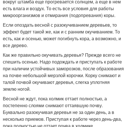
вокруг штамба еще прогревается солнцем, а еще в нем
есть влага и воздух. То есть все условия для работы
микроорганизмов и отмирания (подопревания) коры.
Если опоздать весной с разокучиванием деревьев, то
эффект будет такой же, как и с ранним окучиванием. То
есть, как и осенью, может погибнуть кора, а возможно, и
все дерево.
Как же правильно окучивать деревья? Прежде всего не
спешить осенью. Надо подождать и приступать к работе
при наличии устойчивых заморозков, после образования
на почве небольшой мерзлой корочки. Корку снимают и
талой почвой окучивают деревья, слегка уплотняя
землю ногой.
Весной не ждут, пока холмик оттает полностью, а
постепенно слоями снимают оттаявшую почву.
Буквально разокучивая деревья не за один день, а в
несколько приемов. Приступая к работе через день-два,
пока полностью не оттает почва в холмике.