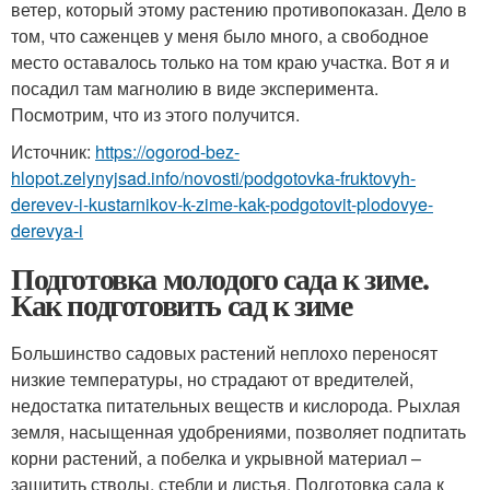
ветер, который этому растению противопоказан. Дело в
том, что саженцев у меня было много, а свободное
место оставалось только на том краю участка. Вот я и
посадил там магнолию в виде эксперимента.
Посмотрим, что из этого получится.
Источник:
https://ogorod-bez-
hlopot.zelynyjsad.info/novosti/podgotovka-fruktovyh-
derevev-i-kustarnikov-k-zime-kak-podgotovit-plodovye-
derevya-i
Подготовка молодого сада к зиме.
Как подготовить сад к зиме
Большинство садовых растений неплохо переносят
низкие температуры, но страдают от вредителей,
недостатка питательных веществ и кислорода. Рыхлая
земля, насыщенная удобрениями, позволяет подпитать
корни растений, а побелка и укрывной материал –
защитить стволы, стебли и листья. Подготовка сада к