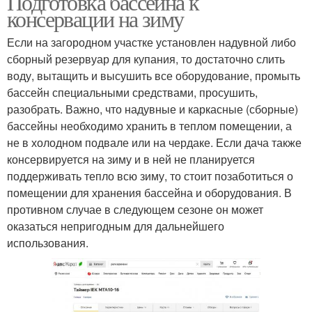
Подготовка бассейна к
консервации на зиму
Если на загородном участке установлен надувной либо
сборный резервуар для купания, то достаточно слить
Осенний огород
Груши к зиме
воду, вытащить и высушить все оборудование, промыть
бассейн специальными средствами, просушить,
разобрать. Важно, что надувные и каркасные (сборные)
бассейны необходимо хранить в теплом помещении, а
Сад к зиме
Октябрь в огород
не в холодном подвале или на чердаке. Если дача также
консервируется на зиму и в ней не планируется
поддерживать тепло всю зиму, то стоит позаботиться о
помещении для хранения бассейна и оборудования. В
противном случае в следующем сезоне он может
Посадки в огороде
Работы в огороде
оказаться непригодным для дальнейшего
использования.
Огород на даче
Дерева к зиме