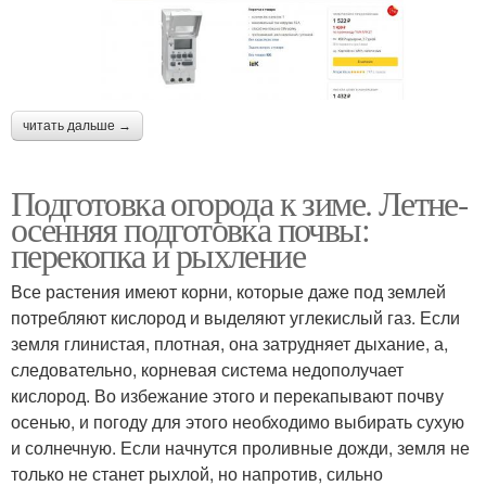
Растения под зиму
Растения к зиме
читать дальше →
Подготовка огорода к зиме. Летне-
Алыча к зиме
Огород без хлопот
осенняя подготовка почвы:
перекопка и рыхление
Все растения имеют корни, которые даже под землей
Почвы к зиме
Огород на зиму
потребляют кислород и выделяют углекислый газ. Если
земля глинистая, плотная, она затрудняет дыхание, а,
следовательно, корневая система недополучает
кислород. Во избежание этого и перекапывают почву
осенью, и погоду для этого необходимо выбирать сухую
Теплицы к зиме
и солнечную. Если начнутся проливные дожди, земля не
только не станет рыхлой, но напротив, сильно