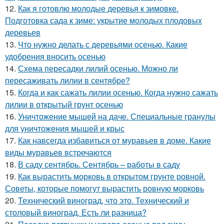
12.
Как я готовлю молодые деревья к зимовке.
Подготовка сада к зиме: укрытие молодых плодовых
деревьев
13.
Что нужно делать с деревьями осенью. Какие
удобрения вносить осенью
14.
Схема пересадки лилий осенью. Можно ли
пересаживать лилии в сентябре?
15.
Когда и как сажать лилии осенью. Когда нужно сажать
лилии в открытый грунт осенью
16.
Уничтожение мышей на даче. Специальные гранулы
для уничтожения мышей и крыс
17.
Как навсегда избавиться от муравьев в доме. Какие
виды муравьев встречаются
18.
В саду сентябрь. Сентябрь – работы в саду
19.
Как вырастить морковь в открытом грунте ровной.
Советы, которые помогут вырастить ровную морковь
20.
Технический виноград, что это. Технический и
столовый виноград. Есть ли разница?