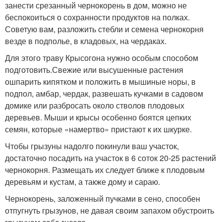
занести срезанный чернокорень в дом, можно не
беспокоиться о сохранности продуктов на полках.
Советую вам, разложить стебли и семена чернокорня
везде в подполье, в кладовых, на чердаках.
Для этого траву Крысогона нужно особым способом
подготовить.Свежие или высушенные растения
ошпарить кипятком и положить в мышиные норы, в
подпол, амбар, чердак, развешать кучками в садовом
домике или разбросать около стволов плодовых
деревьев. Мыши и крысы особенно боятся цепких
семян, которые «намертво» пристают к их шкурке.
Чтобы грызуны надолго покинули ваш участок,
достаточно посадить на участок в 6 соток 20-25 растений
чернокорня. Размещать их следует ближе к плодовым
деревьям и кустам, а также дому и сараю.
Чернокорень, заложенный пучками в сено, способен
отпугнуть грызунов, не давая своим запахом обустроить