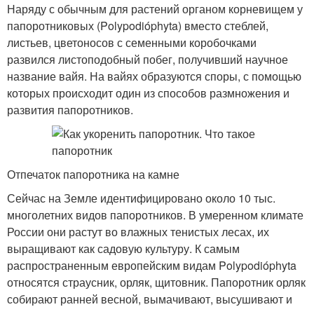
Наряду с обычным для растений органом корневищем у
папоротниковых (Polypodióphyta) вместо стеблей,
листьев, цветоносов с семенными коробочками
развился листоподобный побег, получивший научное
название вайя. На вайях образуются споры, с помощью
которых происходит один из способов размножения и
развития папоротников.
Отпечаток папоротника на камне
Сейчас на Земле идентифицировано около 10 тыс.
многолетних видов папоротников. В умеренном климате
России они растут во влажных тенистых лесах, их
выращивают как садовую культуру. К самым
распространенным европейским видам Polypodióphyta
относятся страусник, орляк, щитовник. Папоротник орляк
собирают ранней весной, вымачивают, высушивают и