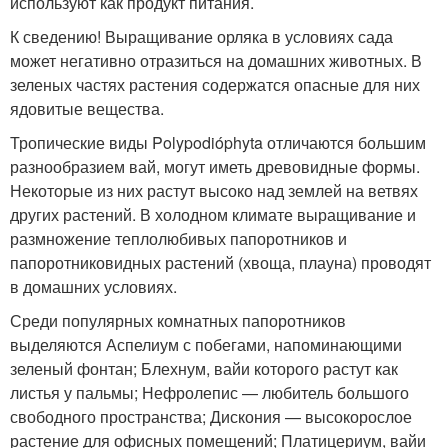
используют как продукт питания.
К сведению! Выращивание орляка в условиях сада
может негативно отразиться на домашних животных. В
зеленых частях растения содержатся опасные для них
ядовитые вещества.
Тропические виды Polypodióphyta отличаются большим
разнообразием вай, могут иметь древовидные формы.
Некоторые из них растут высоко над землей на ветвях
других растений. В холодном климате выращивание и
размножение теплолюбивых папоротников и
папоротниковидных растений (хвоща, плауна) проводят
в домашних условиях.
Среди популярных комнатных папоротников
выделяются Аспелиум с побегами, напоминающими
зеленый фонтан; Блехнум, вайи которого растут как
листья у пальмы; Нефролепис — любитель большого
свободного пространства; Дискония — высокорослое
растение для офисных помещений; Платицериум, вайи