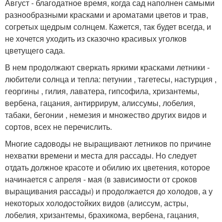
Август - благодатное время, когда сад наполнен самыми
разнообразными красками и ароматами цветов и трав,
согретых щедрым солнцем. Кажется, так будет всегда, и
не хочется уходить из сказочно красивых уголков
цветущего сада.
В нем продолжают сверкать яркими красками летники -
любители солнца и тепла: петунии , тагетесы, настурция ,
георгины , гилия, лаватера, гипсофила, хризантемы,
вербена, гацания, антиррирум, алиссумы, лобелия,
табаки, бегонии , немезия и множество других видов и
сортов, всех не перечислить.
Многие садоводы не выращивают летников по причине
нехватки времени и места для рассады. Но следует
отдать должное красоте и обилию их цветения, которое
начинается с апреля - мая (в зависимости от сроков
выращивания рассады) и продолжается до холодов, а у
некоторых холодостойких видов (алиссум, астры,
лобелия, хризантемы, брахикома, вербена, гацания,