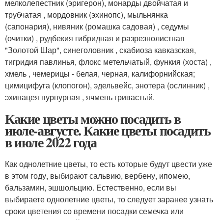
мелколепестник (эригерон), монарды двойчатая и
трубчатая , мордовник (эхинопс), мыльнянка
(сапонария), нивяник (ромашка садовая) , седумы
(очитки) , рудбекия гибридная и разрезнолистная
"Золотой Шар", синеголовник , скабиоза кавказская,
тигридия павлинья, флокс метельчатый, функия (хоста) ,
хмель , чемерицы - белая, черная, калифорнийская;
цимицифуга (клопогон), эдельвейс, энотера (ослинник) ,
эхинацея пурпурная , ячмень гривастый.
Какие цветы можно посадить в
июле-августе. Какие цветы посадить
в июле 2022 года
Как однолетние цветы, то есть которые будут цвести уже
в этом году, выбирают сальвию, вербену, ипомею,
бальзамин, эшшольцию. Естественно, если вы
выбираете однолетние цветы, то следует заранее узнать
сроки цветения со времени посадки семечка или