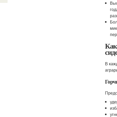
Выс
год
раз
Бол
мик
пер
Как
сид
В каж
аграр
Горч
Предс
уде
изб
угн