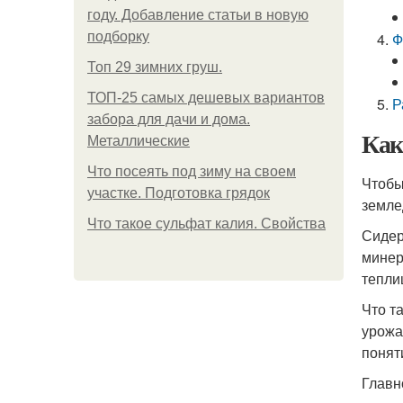
году. Добавление статьи в новую
подборку
Ф
Топ 29 зимних груш.
ТОП-25 самых дешевых вариантов
Р
забора для дачи и дома.
Как
Металлические
Что посеять под зиму на своем
Чтобы
участке. Подготовка грядок
земле
Что такое сульфат калия. Свойства
Сидер
минер
тепли
Что т
урожа
понят
Главн