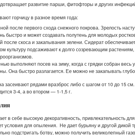
дотвращает развитие парши, фитофторы и других инфекци
вают горчицу в разное время года:
ной после первого схода снежного покрова. Зрелость насту
нь быстро и может создавать полутень для молодых ростко
й после скоса и закапывания зелени. Сидерат обеспечивает
ом культуру подсаживают к долго созревающим растениям, 
роорганизмов.
нью выполняют посев на зиму, когда с грядки собран весь 
ны. Она быстро разлагается. Ее можно не закапывать глубо
а засеивают рядами вразброс либо с шагом от 10 до 15 см
ится 3-4, а во втором — 1-1,5 г.
лия
ает в себе высокую декоративность, привлекательность для
ет условия для опыления. Не дает бурьяну и другой дикой т
льно подстригать ботву, можно получить великолепный газо