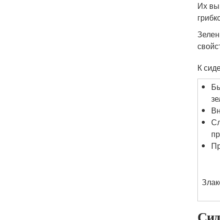
Их вы
грибк
Зелен
свойс
К сид
Бы
зе
Вн
Сл
пр
Пр
Злак
Сид