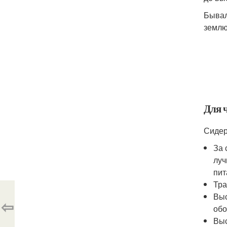
Бывал
землю
Для 
Сидер
За 
луч
пит
Тра
Выс
⇦
обо
Выс