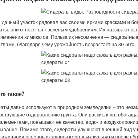
 дачный участок радовал вас своими яркими красками и б
аты, они относятся к зеленым удобрениям. Их называют ос
рименения химикатов. Польза их несомненна — сидератные
твами, благодаря чему урожайность возрастает на 30-50%.
то такое?
аты давно используют в природном земледелии – это нез
бствующие оздоровлению грунта. Они раскисляют, обогаща
элементами, повышают ее качество, водо- и воздухопрони
ывание. Помимо этого, сидераты улучшают внешний вид уча
саживания основных садово-огородных культур и после сбо