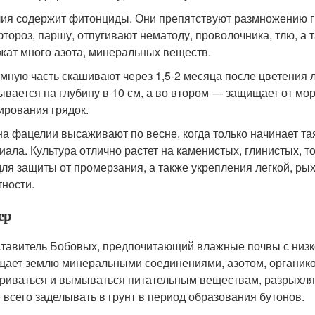
ия содержит фитонциды. Они препятствуют размножению гр
тороз, паршу, отпугивают нематоду, проволочника, тлю, а 
жат много азота, минеральных веществ.
мную часть скашивают через 1,5-2 месяца после цветения 
ывается на глубину в 10 см, а во втором — защищает от мор
ирования грядок.
а фацелии высаживают по весне, когда только начинает таят
иала. Культура отлично растет на каменистых, глинистых, 
для защиты от промерзания, а также укрепления легкой, р
тности.
ер
тавитель Бобовых, предпочитающий влажные почвы с низкой
ает землю минеральными соединениями, азотом, органикой
риваться и вымываться питательным веществам, разрыхляет
 всего заделывать в грунт в период образования бутонов.