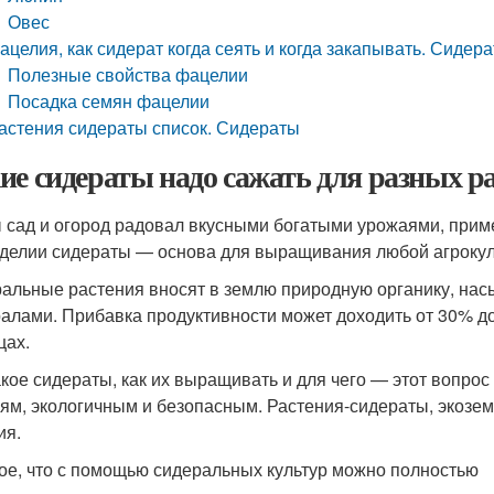
Овес
ацелия, как сидерат когда сеять и когда закапывать. Сидера
Полезные свойства фацелии
Посадка семян фацелии
астения сидераты список. Сидераты
ие сидераты надо сажать для разных р
 сад и огород радовал вкусными богатыми урожаями, прим
делии сидераты — основа для выращивания любой агрокуль
альные растения вносят в землю природную органику, на
алами. Прибавка продуктивности может доходить от 30% до 
цах.
акое сидераты, как их выращивать и для чего — этот вопрос 
ям, экологичным и безопасным. Растения-сидераты, экоз
ия.
ое, что с помощью сидеральных культур можно полностью