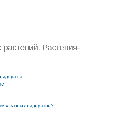
 растений. Растения-
-сидераты
ие
ки у разных сидератов?