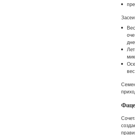
пре
Засеи
Вес
оче
дне
Лет
мик
Осе
вес
Семен
приход
Фаце
Сочет
созда
прави