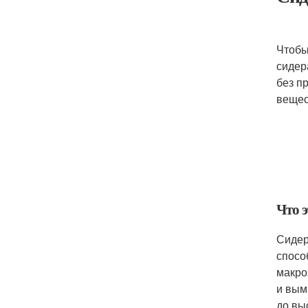
Чтобы
сидер
без п
вещес
Что э
Сидер
спосо
макро
и вым
до вы