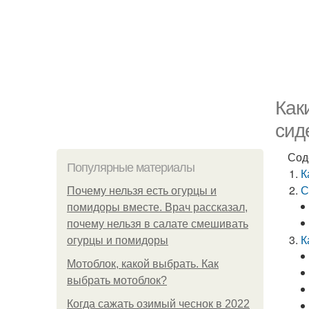
Как
сид
Сод
Популярные материалы
К
С
Почему нельзя есть огурцы и
помидоры вместе. Врач рассказал,
почему нельзя в салате смешивать
К
огурцы и помидоры
Мотоблок, какой выбрать. Как
выбрать мотоблок?
Когда сажать озимый чеснок в 2022