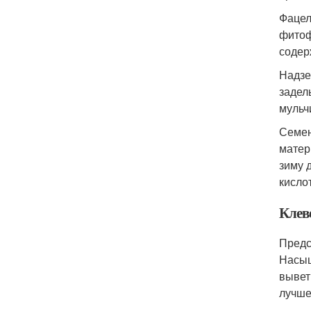
Фацел
фитоф
содер
Надзе
задел
мульч
Семен
матер
зиму 
кисло
Клев
Предс
Насыщ
вывет
лучше