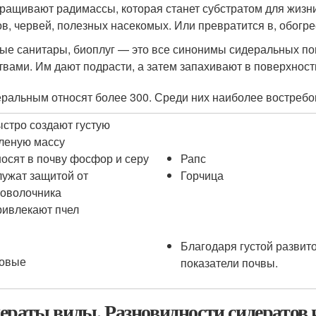
ращивают радимассы, которая станет субстратом для жизни
ов, червей, полезных насекомых. Или превратится в, обогрее
ые санитары, биоплуг — это все синонимы сидеральных п
твами. Им дают подрасти, а затем запахивают в поверхност
еральным относят более 300. Среди них наиболее востреб
стро создают густую
леную массу
осят в почву фосфор и серу
Рапс
ужат защитой от
Горчица
оволочника
ивлекают пчел
Благодаря густой развит
овые
показатели почвы.
ераты виды. Разновидности сидератов 