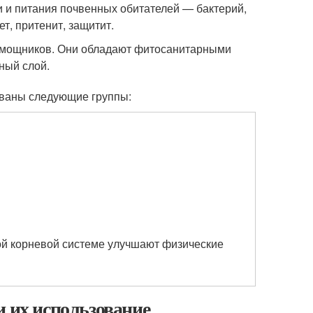
 и питания почвенных обитателей — бактерий,
т, притенит, защитит.
омощников. Они обладают фитосанитарными
ный слой.
ованы следующие группы:
ой корневой системе улучшают физические
и их использование