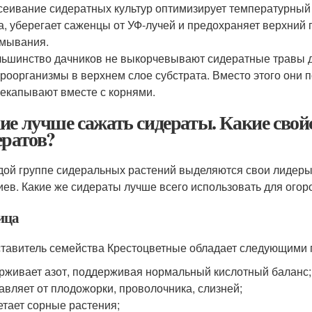
еивание сидератных культур оптимизирует температурный 
а, уберегает саженцы от УФ-лучей и предохраняет верхний
мывания.
ьшинство дачников не выкорчевывают сидератные травы дл
роорганизмы в верхнем слое субстрата. Вместо этого они 
екапывают вместе с корнями.
ие лучше сажать сидераты. Какие свой
ератов?
дой группе сидеральных растений выделяются свои лидеры
иев. Какие же сидераты лучше всего использовать для огоро
ица
тавитель семейства Крестоцветные обладает следующими 
рживает азот, поддерживая нормальный кислотный баланс;
авляет от плодожорки, проволочника, слизней;
етает сорные растения;