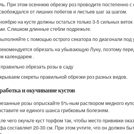
ль. При этом осеннюю обрезку роз проводите постепенно с с
освобождался от лишних побегов и листьев шаг за шагом.
к ноябрю на кусте должны остаться только 3-5 сильных веток
ми. Слишком длинные стебли подрежьте.
выполняйте с помощью острого секатора по диагонали под 
рекомендуется обрезать на убывающую Луну, поэтому пере
м календарем .
 правильно обрезать розы в саду
крываем секреты правильной обрезки роз разных видов.
работка и окучивание кустов
езанные розы опрыскайте 5%-ным раствором медного купо
оставите ни единого шанса грибковым болезням.
ле чего окучьте куст торфом так, чтобы место прививки о
фа составляет 20-30 см. При этом учтите, что он должен б