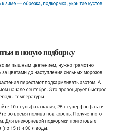
а к зиме — обрезка, подкормка, укрытие кустов
атьи в новую подборку
своим пышным цветением, нужно грамотно
ь за цветами до наступления сильных морозов.
 растения перестают подкармливать азотом. А
мом начале сентября. Это провоцирует быстрое
репады температуры.
йте 10 г сульфата калия, 25 г суперфосфата и
уйте во время полива под корень. Полученного
.м. Для внекорневой подкормки приготовьте
по 15 г) и 30 л воды.