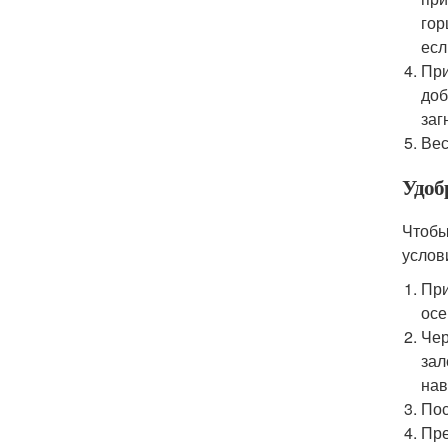
гор
есл
При
доб
заг
Вес
Удоб
Чтобы
услов
При
осе
Чер
зал
нав
Пос
Пре