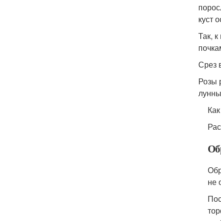
порос
куст 
Так, 
почка
Срез 
Розы 
лунны
Как
Рас
Об
Обр
не 
Пос
тор