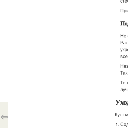
сте
При
По
Не 
Рас
укр
все
Нез
Так
Теп
луч
Ухо
⇦
Куст 
Сод