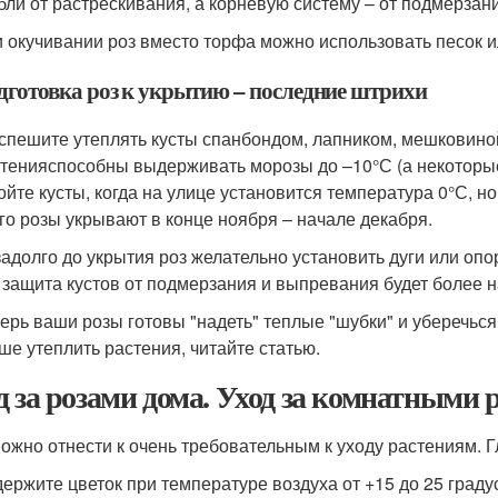
бли от растрескивания, а корневую систему – от подмерзан
 окучивании роз вместо торфа можно использовать песок и
дготовка роз к укрытию – последние штрихи
спешите утеплять кусты спанбондом, лапником, мешковин
тенияспособны выдерживать морозы до –10°С (а некоторые 
ойте кусты, когда на улице установится температура 0°С, н
го розы укрывают в конце ноября – начале декабря.
адолго до укрытия роз желательно установить дуги или о
 защита кустов от подмерзания и выпревания будет более 
ерь ваши розы готовы "надеть" теплые "шубки" и уберечься
ше утеплить растения, читайте статью.
д за розами дома. Уход за комнатными
можно отнести к очень требовательным к уходу растениям.
ержите цветок при температуре воздуха от +15 до 25 граду