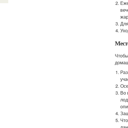
Еже
веч
жар
Для
Ухо
Мест
Чтобы
домаш
Раз
уча
Осе
Во 
лод
опи
Защ
Что
дан