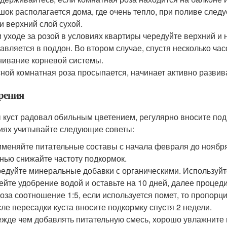
шок располагается дома, где очень тепло, при поливе следу
и верхний слой сухой.
 уходе за розой в условиях квартиры чередуйте верхний и 
авляется в поддон. Во втором случае, спустя несколько ча
нивание корневой системы.
ной комнатная роза просыпается, начинает активно развив
рения
 куст радовал обильным цветением, регулярно вносите под
иях учитывайте следующие советы:
меняйте питательные составы с начала февраля до ноября:
нью снижайте частоту подкормок.
едуйте минеральные добавки с органическими. Используйте
ейте удобрение водой и оставьте на 10 дней, далее процед
оза соотношение 1:5, если используется помет, то пропорции
ле пересадки куста вносите подкормку спустя 2 недели.
жде чем добавлять питательную смесь, хорошо увлажните 