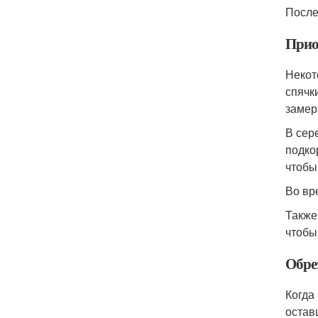
После
Прио
Некот
спячк
замер
В сер
подко
чтобы
Во вр
Также
чтобы
Обрез
Когда
остав