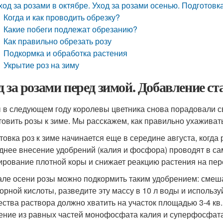
ход за розами в октябре. Уход за розами осенью. Подготовк
Когда и как проводить обрезку?
Какие побеги подлежат обрезанию?
Как правильно обрезать розу
Подкормка и обработка растения
Укрытие роз на зиму
д за розами перед зимой. Добавление ст
 в следующем году королевы цветника снова порадовали 
товить розы к зиме. Мы расскажем, как правильно ухаживат
товка роз к зиме начинается еще в середине августа, когда
днее внесение удобрений (калия и фосфора) проводят в са
рование плотной коры и снижает реакцию растения на пе
але осени розы можно подкормить таким удобрением: смеша
 борной кислоты, разведите эту массу в 10 л воды и использ
ества раствора должно хватить на участок площадью 3-4 кв
ение из равных частей монофосфата калия и суперфосфата (