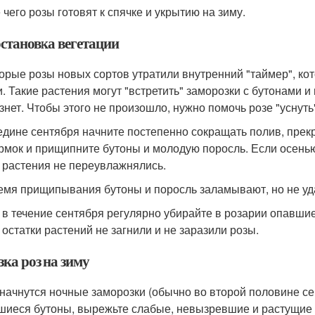
 чего розы готовят к спячке и укрытию на зиму.
становка вегетации
орые розы новых сортов утратили внутренний "таймер", ко
и. Такие растения могут "встретить" заморозки с бутонами и
знет. Чтобы этого не произошло, нужно помочь розе "уснуть"
едине сентября начните постепенно сокращать полив, прек
рмок и прищипните бутоны и молодую поросль. Если осенью
 растения не переувлажнялись.
емя прищипывания бутоны и поросль заламывают, но не уд
 в течение сентября регулярно убирайте в розарии опавшие 
 остатки растений не загнили и не заразили розы.
ка роз на зиму
 начнутся ночные заморозки (обычно во второй половине сен
шиеся бутоны, вырежьте слабые, невызревшие и растущие 