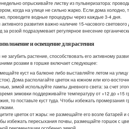
недельно опрыскивайте листву из пульверизатора: провод
ером, когда на улице не сильно жарко. Если дома холодно, 
ко, проводите водные процедуры через каждые 3-4 дня.
 активного развития важно наличие 15-часового светового 
д за розой подразумевает регулярное внесение органическ
оположение и освещение для растения
 не загубить растение, способствовать его активному разви
ними розами в горшке включает следующее:
мещайте куст на балконе либо выставляйте летом на улицу
сток). Дома располагайте цветок на южном или юго-восточн
нью, зимой используйте лампы дневного света: за счет это
время зимовки поддерживайте температуру от +12 до +15 г
жия, то поставьте куст туда. Чтобы избежать промерзания г
лками.
итите цветок от жары: не размещайте его возле батарей и
бы избежать пересыхания почвы, размещайте горшок с цвет
ной рекомендации особенно зимой.