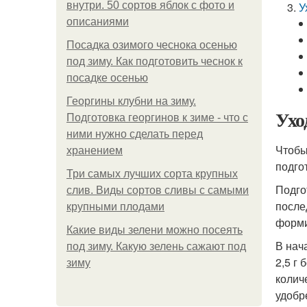
внутри. 50 сортов яблок с фото и
У
описаниями
Посадка озимого чеснока осенью
под зиму. Как подготовить чеснок к
посадке осенью
Георгины клубни на зиму.
Ухо
Подготовка георгинов к зиме - что с
ними нужно сделать перед
Чтобы
хранением
подго
Три самых лучших сорта крупных
Подго
слив. Виды сортов сливы с самыми
после
крупными плодами
форми
Какие виды зелени можно посеять
В нач
под зиму. Какую зелень сажают под
2,5 г
зиму
колич
удобр