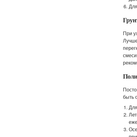
Для
Грун
При у
Лучше
перег
смеси
реком
Поли
Посто
быть 
Для
Лет
еже
Осе
при