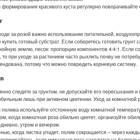
 формирования красивого куста регулярно поворачивайте е
т
ходе за розой важно использование питательной, воздухоп
 купить готовый субстрат. Если соберетесь готовить грунт 
нойную землю, песок: пропорции компонентов 4:4:1. Если 
, то при уходе за растением часто рыхлить почву не потребу
ендована, потому что можно повредить корневую систему.
в
янно следите за грунтом, не допускайте его пересыхания и
обильным лишь при активном цветении. Уход за комнатной р
 полива используйте отстоянную воду комнатной температ
ом, когда комнатная роза обильно цветет, организуйте оби
дневно, утром и вечером.
нью, когда листва упадет, полив сокращается – через кажд
держивайтесь, если комнатная роза находится на балконе и