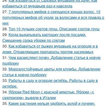
26.
Как избавиться от садовых муравьев на даче. Как
избавиться от муравьев раз и навсегда
27.
7 популярных мифов о секущихся концах волос. 10
популярных мифов об уходе за волосами и вся правда о
них
28.
Топ-10 лучших сортов груш. Описание сортов груш
29.
Когда выкапывать картошку после посадки.
Смещение срока уборки по сортам
30.
Как избавиться от рыжих муравьев на огороде и в
доме. Отравляющие препараты против насекомых
31.
Чем раскисляют почву. Добавление статьи в новую
подборку
32.
Морозоустойчивые цветы для клумбы. Добавление
статьи в новую подборку
33.
Работы в саду и огороде октябрь. Работы в саду в
октябре.
34.
Яблоки Red Moon с красной мякотью. Яблоки «с
сюрпризом» вывели в Италии
35.
Какие растения нельзя удобрять золой и почему.