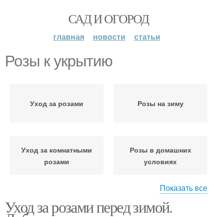
САД И ОГОРОД
главная
новости
статьи
Розы к укрытию
Уход за розами
Розы на зиму
Уход за комнатными
Розы в домашних
розами
условиях
Показать все
Уход за розами перед зимой.
Розы к зиме
Плетистые розы