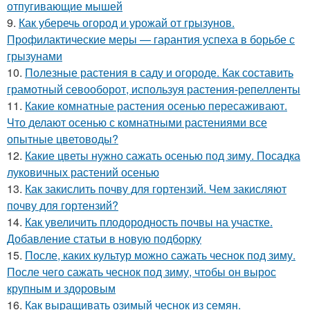
отпугивающие мышей
9.
Как уберечь огород и урожай от грызунов.
Профилактические меры — гарантия успеха в борьбе с
грызунами
10.
Полезные растения в саду и огороде. Как составить
грамотный севооборот, используя растения-репелленты
11.
Какие комнатные растения осенью пересаживают.
Что делают осенью с комнатными растениями все
опытные цветоводы?
12.
Какие цветы нужно сажать осенью под зиму. Посадка
луковичных растений осенью
13.
Как закислить почву для гортензий. Чем закисляют
почву для гортензий?
14.
Как увеличить плодородность почвы на участке.
Добавление статьи в новую подборку
15.
После, каких культур можно сажать чеснок под зиму.
После чего сажать чеснок под зиму, чтобы он вырос
крупным и здоровым
16.
Как выращивать озимый чеснок из семян.