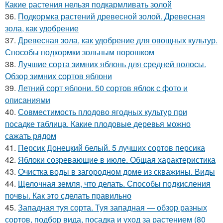
Какие растения нельзя подкармливать золой
36.
Подкормка растений древесной золой. Древесная
зола, как удобрение
37.
Древесная зола, как удобрение для овощных культур.
Способы подкормки зольным порошком
38.
Лучшие сорта зимних яблонь для средней полосы.
Обзор зимних сортов яблони
39.
Летний сорт яблони. 50 сортов яблок с фото и
описаниями
40.
Совместимость плодово ягодных культур при
посадке таблица. Какие плодовые деревья можно
сажать рядом
41.
Персик Донецкий белый. 5 лучших сортов персика
42.
Яблоки созревающие в июле. Общая характеристика
43.
Очистка воды в загородном доме из скважины. Виды
44.
Щелочная земля, что делать. Способы подкисления
почвы. Как это сделать правильно
45.
Западная туя сорта. Туя западная — обзор разных
сортов, подбор вида, посадка и уход за растением (80