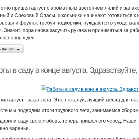
етно пришел август с ароматным цветением лилий и запах
ный и Ореховый Cпасы, школьники начинают готовиться к 
 овощи и фрукты, требуя подкормки, нуждаются в уходе мали
и. Значит, пора снова засучить рукава и приниматься за ра
к основных дел.
ь дальше →
ты в саду в конце августа. Здравствуйте,
пил август - закат лета. Это, пожалуй, лучший месяц для на
усте мы подводим итоги трудового лета, занимаемся сбором
дарили саду свою любовь, теперь пришел его черед. Наши 
ено варенье.
своей очереди сливы и груши, а нарядные ветки яблонь ск