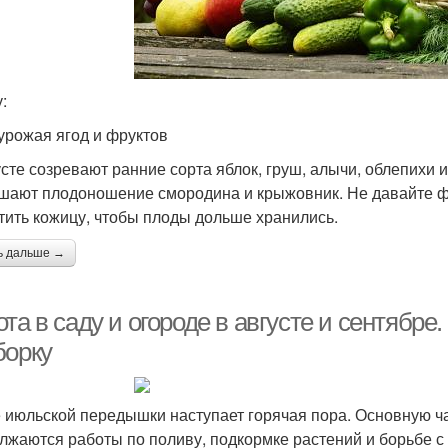
:
урожая ягод и фруктов
усте созревают ранние сорта яблок, груш, алычи, облепихи
шают плодоношение смородина и крыжовник. Не давайте фр
тить кожицу, чтобы плоды дольше хранились.
ь дальше →
та в саду и огороде в августе и сентябре
борку
 июльской передышки наступает горячая пора. Основную ча
лжаются работы по поливу, подкормке растений и борьбе с