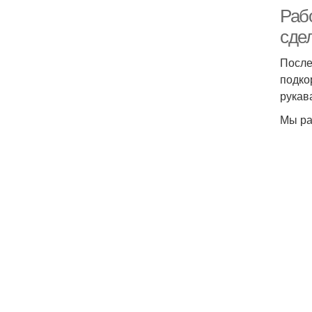
Рабо
сде
После
подко
рукав
Мы ра