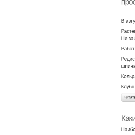
про
В авг
Расте
Не за
Работ
Редис
шпина
Кольр
Клубн
читат
Каки
Наибо