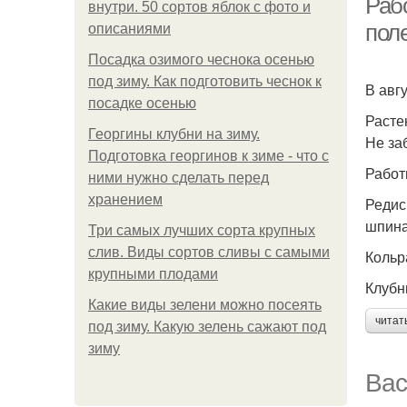
Рабо
внутри. 50 сортов яблок с фото и
пол
описаниями
Посадка озимого чеснока осенью
под зиму. Как подготовить чеснок к
В авг
посадке осенью
Расте
Георгины клубни на зиму.
Не за
Подготовка георгинов к зиме - что с
Работ
ними нужно сделать перед
хранением
Редис
шпина
Три самых лучших сорта крупных
слив. Виды сортов сливы с самыми
Кольр
крупными плодами
Клубн
Какие виды зелени можно посеять
читат
под зиму. Какую зелень сажают под
зиму
Вас