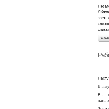
Незам
Яблоч
зреть
слизн
списо
читат
Рабо
Насту
В авг
Вы по
навар
Ждут 