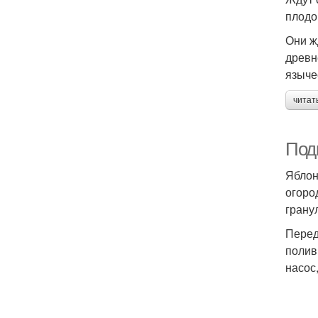
плодо
Они ж
древн
языче
читат
Под
Яблон
огоро
грану
Перед
полив
насос