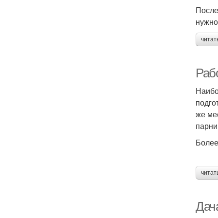
После
нужно
читат
Рабо
Наибо
подго
же ме
парни
Более
читат
Дача