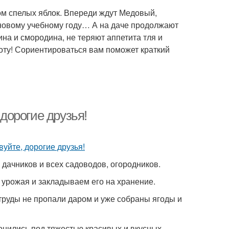
ом спелых яблок. Впереди ждут Медовый,
новому учебному году… А на даче продолжают
на и смородина, не теряют аппетита тля и
боту! Сориентироваться вам поможет краткий
 дорогие друзья!
с дачников и всех садоводов, огородников.
 урожая и закладываем его на хранение.
труды не пропали даром и уже собраны ягоды и
лонились под тяжестью красивых и вкусных