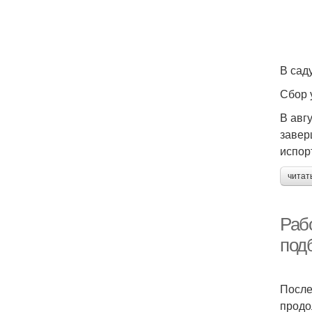
В саду
Сбор 
В авг
завер
испор
читат
Рабо
под
После
продо