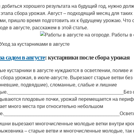
 добиться хорошего результата на будущий год, нужно дол
 этапа сбора урожая. Август – подходящий месяц для таких
ми, пришло время подготовить их к будущему урожаю. Что сд
оде в августе, расскажем в этой статье.
 Уход за кустарниками в августе
за садом в августе
: кустарники после сбора урожая
ые кустарники в августе нуждаются в осветлении, поливе и
 сбора урожая, в июле-августе. Вырезают старые ветви без
рневшие, подвядшие), сломанные, слабые и лишние
ые.___________________________________________Без св
дываются плодовые почки, урожай перемещается на перифер
ает много места при относительно небольшом
е.___________________________________________Осветл
ишни вырезают многочисленные молодые ветки внутри кро
рыжовника – старые ветви и многочисленные молодые, так к