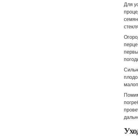
Для у
проце
семян
стекл
Огоро
перце
первы
погод
Сильн
плодо
малоп
Помим
погре
прове
дальн
Уход