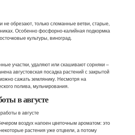
и не обрезают, только сломанные ветви, старые,
арниках. Особенно фосфорно-калийная подкормка
осточковые культуры, виноград.
нные участки, удаляют или скашивают сорняки –
нена августовская посадка растений с закрытой
 можно сажать землянику. Несмотря на
еского полива, мульчирования.
боты в августе
 Вечером воздух напоен цветочным ароматом: это
 некоторые растения уже отцвели, а потому