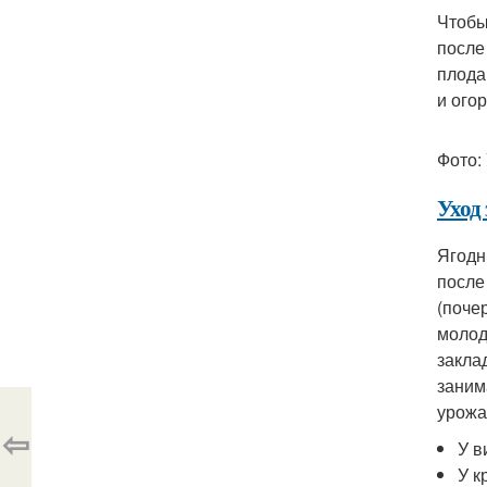
Чтобы
после
плода
и огор
Фото:
Уход 
Ягодн
после
(поче
молод
закла
заним
урожа
⇦
У в
У к