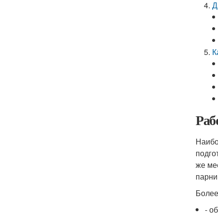
Д
К
Раб
Наибо
подго
же ме
парни
Более
- о