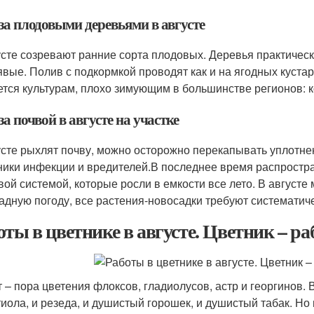
за плодовыми деревьями в августе
усте созревают ранние сорта плодовых. Деревья практическ
явые. Полив с подкормкой проводят как и на ягодных куст
ется культурам, плохо зимующим в большинстве регионов: к
за почвой в августе на участке
усте рыхлят почву, можно осторожно перекапывать уплотне
ники инфекции и вредителей.В последнее время распростра
вой системой, которые росли в емкости все лето. В августе
адную погоду, все растения-новосадки требуют систематич
оты в цветнике в августе. Цветник – ра
т – пора цветения флоксов, гладиолусов, астр и георгинов.
тиола, и резеда, и душистый горошек, и душистый табак. Но