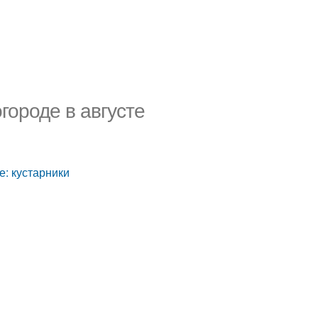
огороде в августе
те: кустарники