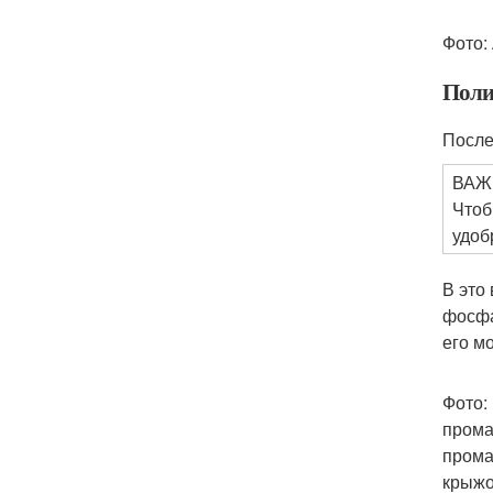
Фото:
Поли
После
ВАЖ
Чтоб
удоб
В это
фосфат
его м
Фото:
прома
прома
крыжо