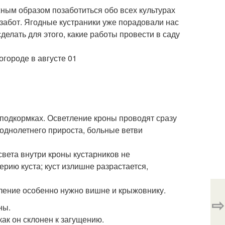
жным образом позаботиться обо всех культурах
 забот. Ягодные кустраники уже порадовали нас
елать для этого, какие работы провести в саду
 подкормках. Осветление кроны проводят сразу
 однолетнего прироста, больные ветви
ета внутри кроны кустарников не
ию куста; куст излишне разрастается,
ение особенно нужно вишне и крыжовнику.
⇨
ны.
ак он склонен к загущению.