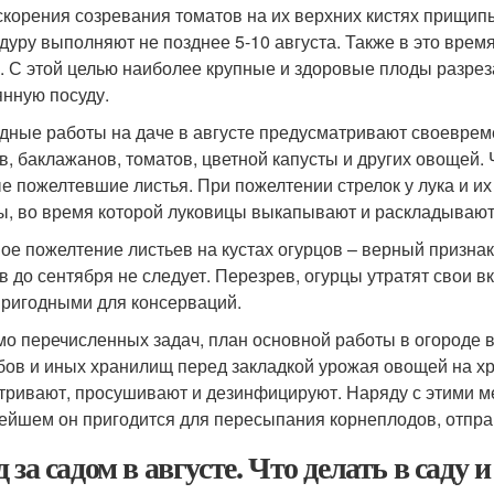
скорения созревания томатов на их верхних кистях прищип
дуру выполняют не позднее 5-10 августа. Также в это вре
. С этой целью наиболее крупные и здоровые плоды разрез
янную посуду.
дные работы на даче в августе предусматривают своеврем
в, баклажанов, томатов, цветной капусты и других овощей.
е пожелтевшие листья. При пожелтении стрелок у лука и их
ы, во время которой луковицы выкапывают и раскладывают
ое пожелтение листьев на кустах огурцов – верный признак 
в до сентября не следует. Перезрев, огурцы утратят свои вк
ригодными для консерваций.
о перечисленных задач, план основной работы в огороде в
бов и иных хранилищ перед закладкой урожая овощей на х
тривают, просушивают и дезинфицируют. Наряду с этими м
ейшем он пригодится для пересыпания корнеплодов, отпра
 за садом в августе. Что делать в саду 