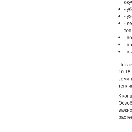
оку
- у
- у
- л
теп
- п
- п
- в
После
10-15
семян
тепли
К кон
Освоб
важно
расте