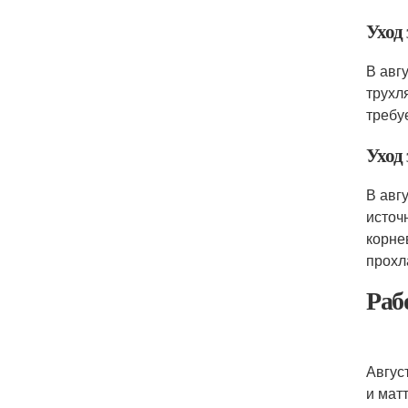
Уход 
В авг
трухл
требу
Уход 
В авг
источ
корне
прохл
Раб
Авгус
и мат