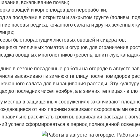
чивание, вскапывание почвы;
борка овощей и корнеплодов для переработки;
ход за посадками в открытом и закрытом грунте (поливы, по
етние посевы редиса, кочанного салата и других зеленных
лицах;
осевы быстрорастущих листовых овощей и сидератов;
рищипка тепличных томатов и огурцов для ограничения рост
ысадка овощных многолетников (ревень, шнитт-лук, канадски
дние в сезоне посадочные работы на огороде в августе зав
 числа высаживают в зимнюю теплицу после помидоров расс
 кочанного салата для выращивания рассады. Эту культур
цах до последних чисел ноября, а в зимних теплицах - впло
цу месяца в защищенных сооружениях заканчивают плодоно
ождающиеся от них парники засеивают скороспелыми овощ
 правильно рассчитать сроки выращивания рассады с авгус
ний успели сформироваться в период полноценной освещенн