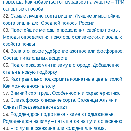
навсегда. Как избавиться от муравьев на участке – ТРИ
основных способа
32.
Самые лучшие сорта вишни. Лучшие зимостойкие
сорта вишни для Средней полосы России
33.
Простейшие методы определения свойств почвы.
Методы определения некоторых физических и водных
свойств почвы
34.
Зола это, какое удобрение азотное или фосфорное.
Состав питательных веществ
35.
Подготовка земли на зиму в огороде. Добавление
статьи в новую подборку
36.
Как правильно подкормить комнатные цветы золой.
Как можно вносить золу
37.
Зимний сорт груш. Особенности и характеристика
38.
Слива фрося описание сорта. Саженцы Алычи и
Сливы Предзаказ весна 2021
39.
Рододендрон подготовка к зиме в подмосковье.
Рододендрон на зиму – пять шагов на пути к спасению
40.
Что лучше скважина или колодец для дома.