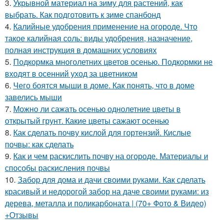
3.
Укрывной материал на зиму для растений, как
выбрать. Как подготовить к зиме спанбонд
4.
Калийные удобрения применение на огороде. Что
такое калийная соль: виды удобрения, назначение,
полная инструкция в домашних условиях
5.
Подкормка многолетних цветов осенью. Подкормки не
входят в осенний уход за цветником
6.
Чего боятся мыши в доме. Как понять, что в доме
завелись мыши
7.
Можно ли сажать осенью однолетние цветы в
открытый грунт. Какие цветы сажают осенью
8.
Как сделать почву кислой для гортензий. Кислые
почвы: как сделать
9.
Как и чем раскислить почву на огороде. Материалы и
способы раскисления почвы
10.
Забор для дома и дачи своими руками. Как сделать
красивый и недорогой забор на даче своими руками: из
дерева, металла и поликарбоната | (70+ Фото & Видео)
+Отзывы