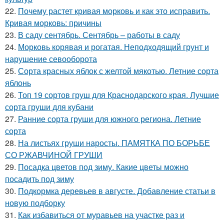
22.
Почему растет кривая морковь и как это исправить.
Кривая морковь: причины
23.
В саду сентябрь. Сентябрь – работы в саду
24.
Морковь корявая и рогатая. Неподходящий грунт и
нарушение севооборота
25.
Сорта красных яблок с желтой мякотью. Летние сорта
яблонь
26.
Топ 19 сортов груш для Краснодарского края. Лучшие
сорта груши для кубани
27.
Ранние сорта груши для южного региона. Летние
сорта
28.
На листьях груши наросты. ПАМЯТКА ПО БОРЬБЕ
СО РЖАВЧИНОЙ ГРУШИ
29.
Посадка цветов под зиму. Какие цветы можно
посадить под зиму
30.
Подкормка деревьев в августе. Добавление статьи в
новую подборку
31.
Как избавиться от муравьев на участке раз и