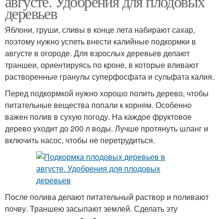
августе. Удобрения для плодовых
деревьев
Яблони, груши, сливы в конце лета набирают сахар,
поэтому нужно успеть внести калийные подкормки в
Грядки в августе
Урожай в августе
августе в огороде. Для взрослых деревьев делают
траншеи, ориентируясь по кроне, в которые вливают
растворенные гранулы суперфосфата и сульфата калия.
Августовская
Перед подкормкой нужно хорошо полить дерево, чтобы
Огород в августе
подкормка
питательные вещества попали к корням. Особенно
важен полив в сухую погоду. На каждое фруктовое
дерево уходит до 200 л воды. Лучше протянуть шланг и
включить насос, чтобы не перетрудиться.
После полива делают питательный раствор и поливают
почву. Траншею засыпают землей. Сделать эту