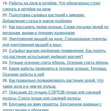
19.
Работы на даче в октябре. Что обязательно стоит
сделать в октябре на даче
20.
Подготовка садовых растений к зимовке.
Добавление статьи в новую подборку
21.
Как рассадить лилии осенью. Сроки посадки лилий по
регионам, видам и лунному календарю
22.
Уничтожение мышей на даче. Специальные гранулы
для уничтожения мышей и крыс
23.
Сульфат магния удобрение применение. Как понять,
что растение испытывает дефицит магния?
24.
Лучшие осенние сорта яблонь. Осенние сорта яблонь
25.
Какие работы проводить в теплице осенью. Теплица.
Осенние работы в ней
26.
Как правильно подкармливать растения золой. Что
такое зола и в чем ее польза
27.
Описание 23 лучших СОРТОВ груши для средней
полосы. Сорта груши для средней полосы
28.
Брусника на зиму рецепты. Брусничное варенье с
апельсинами и яблоками