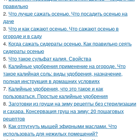
правильно
2.
Что лучше сажать осенью. Что посадить осенью на
даче
3.
Что и как сажают осенью. Что сажают осенью в
огороде и в саду
4.
Когда сажать сидераты осенью. Как правильно сеять
сидераты осенью
5.
Что такое сульфат калия. Свойства
6.
Калийные удобрения применение на огороде. Что
такое калийная соль: виды удобрения, назначение,
полная инструкция в домашних условиях
7.
Калийные удобрения, что это такое и как
пользоваться. Простые калийные удобрения
8.
Заготовки из груши на зиму рецепты без стерилизации
и сахара. Консервация груш на зиму: 20 пошаговых
рецептов
9.
Как отпугнуть мышей эфирными маслами. Что
использовать для нежилых помещений?