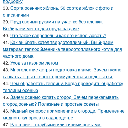
подборку
38.
Сорта осенних яблонь. 50 сортов яблок с фото и
описаниями
39.
Пруд своими руками на участке без пленки.
Выбираем место для пруда на даче
40.
Что такое сапропель и как его использовать?
41.
Как выбрать котел твердотопливный. Выбираем
материал теплообменника твердотопливного котла для
частного дома
42.
Уход за газоном летом
43.
Многолетние астры подготовка к зиме. Зачем нужно
са жать астры осенью: преимущества и недостатки
44.
Чем обработать теплицу. Когда проводить обработку
теплицы осенью
45.
Зачем осенью копать огород. Зачем перекапывать
огород осенью? Полезные и простые советы
46.
Медный купорос применение в огороде. Применение
медного купороса в садоводстве
47.
Растение с голубыми или синими цветами.