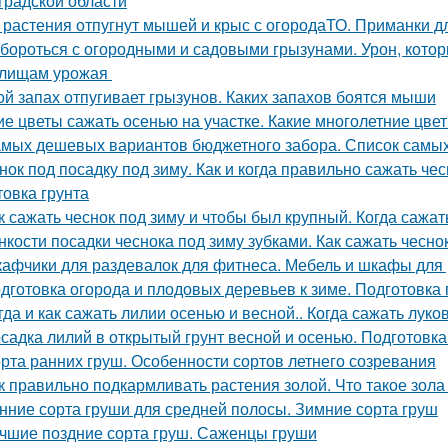
градской области
 растения отпугнут мышей и крыс с огородаТО. Приманки д
 бороться с огородными и садовыми грызунами. Урон, кото
илищам урожая
ой запах отпугивает грызунов. Каких запахов боятся мыши
ие цветы сажать осенью на участке. Какие многолетние цв
амых дешевых вариантов бюджетного забора. Список самы
нок под посадку под зиму. Как и когда правильно сажать че
товка грунта
к сажать чеснок под зиму и чтобы был крупный. Когда сажа
нкости посадки чеснока под зиму зубками. Как сажать чесно
афчики для раздевалок для фитнеса. Мебель и шкафы для
дготовка огорода и плодовых деревьев к зиме. Подготовка
гда и как сажать лилии осенью и весной.. Когда сажать лук
садка лилий в открытый грунт весной и осенью. Подготовк
рта ранних груш. Особенности сортов летнего созревания
к правильно подкармливать растения золой. Что такое зола
нние сорта груши для средней полосы. Зимние сорта груш
чшие поздние сорта груш. Саженцы груши