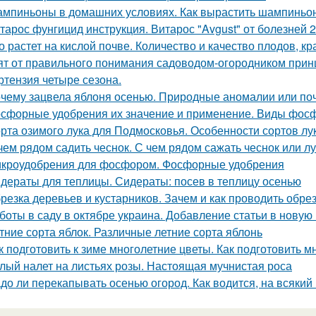
мпиньоны в домашних условиях. Как вырастить шампиньо
тарос фунгицид инструкция. Витарос "Avgust" от болезней 
о растет на кислой почве. Количество и качество плодов, к
ят от правильного понимания садоводом-огородником принци
ртензия четыре сезона.
чему зацвела яблоня осенью. Природные аномалии или поч
сфорные удобрения их значение и применение. Виды фос
рта озимого лука для Подмосковья. Особенности сортов лу
чем рядом садить чеснок. С чем рядом сажать чеснок или л
кроудобрения для фосфором. Фосфорные удобрения
дераты для теплицы. Сидераты: посев в теплицу осенью
резка деревьев и кустарников. Зачем и как проводить обре
боты в саду в октябре украина. Добавление статьи в новую
тние сорта яблок. Различные летние сорта яблонь
к подготовить к зиме многолетние цветы. Как подготовить м
лый налет на листьях розы. Настоящая мучнистая роса
до ли перекапывать осенью огород. Как водится, на всякий