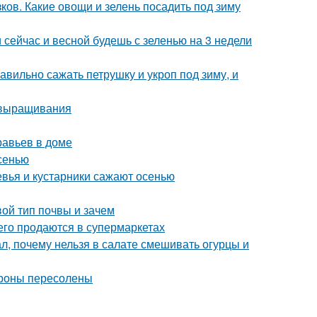
ков. Какие овощи и зелень посадить под зиму
и сейчас и весной будешь с зеленью на 3 недели
авильно сажать петрушку и укроп под зиму, и
 выращивания
равьев в доме
сенью
евья и кустарники сажают осенью
вой тип почвы и зачем
сего продаются в супермаркетах
л, почему нельзя в салате смешивать огурцы и
ароны пересолены