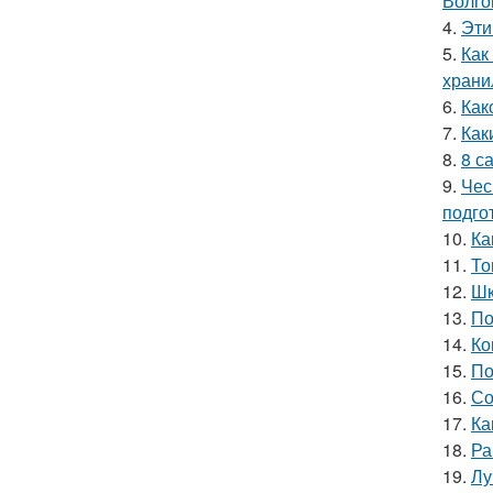
Волго
4.
Эти
5.
Как
хран
6.
Как
7.
Как
8.
8 с
9.
Чес
подго
10.
Ка
11.
То
12.
Шк
13.
По
14.
Ко
15.
По
16.
Со
17.
Ка
18.
Ра
19.
Лу