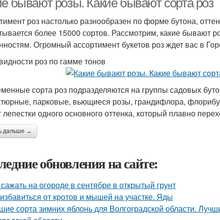
ие бывают розы. Какие бывают сорта роз
тимент роз настолько разнообразен по форме бутона, оттенк
тывается более 15000 сортов. Рассмотрим, какие бывают ро
нностям. Огромный ассортимент букетов роз ждет вас в Гор
видности роз по гамме тонов
менные сорта роз подразделяются на группы садовых бутон
тюрные, парковые, вьющиеся розы, грандифлора, флорибун
 лепестки одного основного оттенка, который плавно перехо
ь дальше →
ледние обновления на сайте:
 сажать на огороде в сентябре в открытый грунт
 избавиться от кротов и мышей на участке. Яды
шие сорта зимних яблонь для Волгоградской области. Лучш