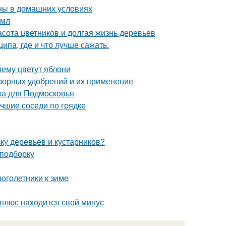
ны в домашних условиях
2мл
расота цветников и долгая жизнь деревьев
па, где и что лучше сажать.
ему цветут яблони
форных удобрений и их применение
ка для Подмосковья
учшие соседи по грядке
зку деревьев и кустарников?
 подборку
ноголетники к зиме
 плюс находится свой минус