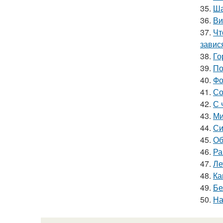
35.
Ша
36.
Ви
37.
Чт
завис
38.
Го
39.
По
40.
Фо
41.
Со
42.
С 
43.
Ми
44.
Си
45.
Об
46.
Ра
47.
Ле
48.
Ка
49.
Бе
50.
На