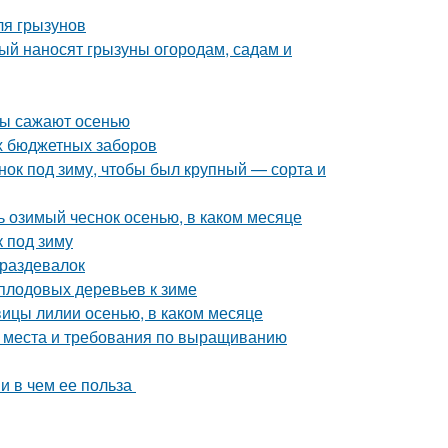
ля грызунов
рый наносят грызуны огородам, садам и
еты сажают осенью
х бюджетных заборов
снок под зиму, чтобы был крупный — сорта и
ть озимый чеснок осенью, в каком месяце
к под зиму
 раздевалок
 плодовых деревьев к зиме
овицы лилии осенью, в каком месяце
а места и требования по выращиванию
 и в чем ее польза