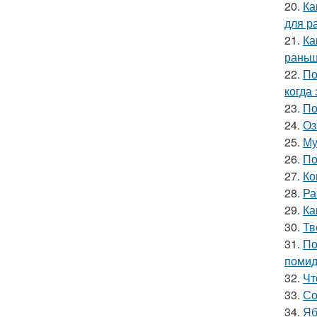
20.
Ка
для р
21.
Ка
раньш
22.
По
когда
23.
По
24.
Оз
25.
Му
26.
По
27.
Ко
28.
Ра
29.
Ка
30.
Тв
31.
По
поми
32.
Чт
33.
Со
34.
Яб