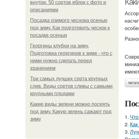
Как
внутри. 50 сортов яблок с фото и
описаниями
Ассор
насчи
Посадка озимого чеснока осенью
особе
под зиму. Как подготовить чеснок к
посадке осенью
Разно
Георгины клубни на зиму.
Подготовка георгинов к зиме - что с
Совре
ними нужно сделать перед
миниа
хранением
имеют
Три самых лучших сорта крупных
читат
слив. Виды сортов сливы с самыми
крупными плодами
Пос
Какие виды зелени можно посеять
под зиму. Какую зелень сажают под
1.
Что
зиму
2.
Как
3.
Луч