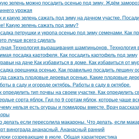
кую зелень можно посадить осенью под зиму. Ждём замороз
аннего урожая
к и какую зелень сажать под зиму на дачном участке. Посад
е! Какую зелень сажать под зиму?
садка петрушки и укропа осенью под зиму семенами. Как пр
 это лучше всего сделать
лная Технология выращивания шампиньонов. Технология
имая посадка картофеля. Как посадить картофель под зиму
равьи на даче Как избавиться в доме. Как избавиться от му
садка орешника осенью. Как правильно посадить лещину о
гда сажать плодовые деревья осенью. Какие плодовые дер
боты в саду и огороде октябрь. Работы в саду в октябре.
к определить тип почвы на своем участке. Как определить с
ердые сорта яблок. Гид по 9 сортам яблок, которые чаще в
чему нельзя есть огурцы и помидоры вместе. Врач рассказа
доры
о делать если пересолила макароны. Что делать, если мак
рт винограда ананасный. Ананасный ранний
локи созревающие в июле. Общая характеристика