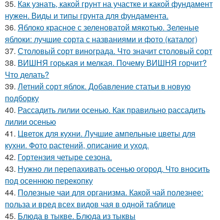
35.
Как узнать, какой грунт на участке и какой фундамент
нужен. Виды и типы грунта для фундамента.
36.
Яблоко красное с зеленоватой мякотью. Зеленые
яблоки: лучшие сорта с названиями и фото (каталог)
37.
Столовый сорт винограда. Что значит столовый сорт
38.
ВИШНЯ горькая и мелкая. Почему ВИШНЯ горчит?
Что делать?
39.
Летний сорт яблок. Добавление статьи в новую
подборку
40.
Рассадить лилии осенью. Как правильно рассадить
лилии осенью
41.
Цветок для кухни. Лучшие ампельные цветы для
кухни. Фото растений, описание и уход.
42.
Гортензия четыре сезона.
43.
Нужно ли перепахивать осенью огород. Что вносить
под осеннюю перекопку
44.
Полезные чаи для организма. Какой чай полезнее:
польза и вред всех видов чая в одной таблице
45.
Блюда в тыкве. Блюда из тыквы