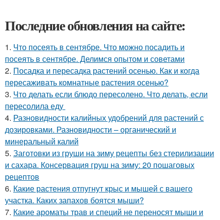
Последние обновления на сайте:
1.
Что посеять в сентябре. Что можно посадить и
посеять в сентябре. Делимся опытом и советами
2.
Посадка и пересадка растений осенью. Как и когда
пересаживать комнатные растения осенью?
3.
Что делать если блюдо пересолено. Что делать, если
пересолила еду
4.
Разновидности калийных удобрений для растений с
дозировками. Разновидности – органический и
минеральный калий
5.
Заготовки из груши на зиму рецепты без стерилизации
и сахара. Консервация груш на зиму: 20 пошаговых
рецептов
6.
Какие растения отпугнут крыс и мышей с вашего
участка. Каких запахов боятся мыши?
7.
Какие ароматы трав и специй не переносят мыши и