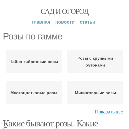
САД И ОГОРОД
главная
новости
статьи
Розы по гамме
Розы с крупными
Чайно-гибридные розы
бутонами
Многоцветковые розы
Миниатюрные розы
Показать все
Какие бывают розы. Какие
Чайная роза
Чайные розы