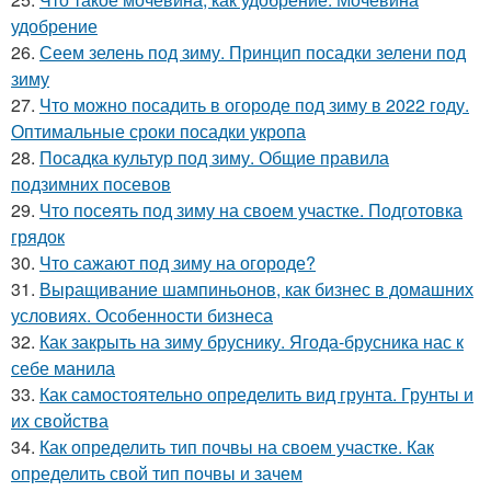
удобрение
26.
Сеем зелень под зиму. Принцип посадки зелени под
зиму
27.
Что можно посадить в огороде под зиму в 2022 году.
Оптимальные сроки посадки укропа
28.
Посадка культур под зиму. Общие правила
подзимних посевов
29.
Что посеять под зиму на своем участке. Подготовка
грядок
30.
Что сажают под зиму на огороде?
31.
Выращивание шампиньонов, как бизнес в домашних
условиях. Особенности бизнеса
32.
Как закрыть на зиму бруснику. Ягода-брусника нас к
себе манила
33.
Как самостоятельно определить вид грунта. Грунты и
их свойства
34.
Как определить тип почвы на своем участке. Как
определить свой тип почвы и зачем