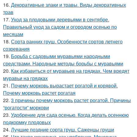
16.
Декоративные злаки и травы. Виды декоративных
трав
17.
Уход за плодовыми деревьями в сентябре.
Правильный уход за садом и огородом осенью по
месяцам
18.
Сорта ранних груш. Особенности сортов летнего
созревания
19.
Борьба с садовыми муравьями народными
средствами. Народные методы борьбы с муравьями
20.
Как избавиться от муравьев на грядках. Чем вредят
муравьи на грядках
21.
Почему морковь вырастает рогатой и корявой.
Почему морковь растет рогатая
22.
3 причины почему морковь растет рогатой. Причины
“рогатости” моркови
23.
Удобрение для сада осенью. Когда делать осеннюю
подкормку плодовых
24.
Лучшие поздние сорта груш. Саженцы груши
25.
Что такое мочевина, как удобрение. Мочевина