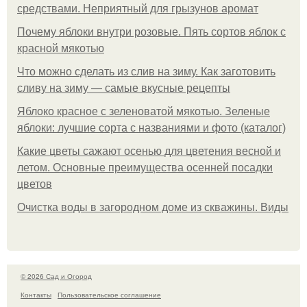
средствами. Неприятный для грызунов аромат
Почему яблоки внутри розовые. Пять сортов яблок с
красной мякотью
Что можно сделать из слив на зиму. Как заготовить
сливу на зиму — самые вкусные рецепты
Яблоко красное с зеленоватой мякотью. Зеленые
яблоки: лучшие сорта с названиями и фото (каталог)
Какие цветы сажают осенью для цветения весной и
летом. Основные преимущества осенней посадки
цветов
Очистка воды в загородном доме из скважины. Виды
© 2026 Сад и Огород
Контакты
Пользовательское соглашение