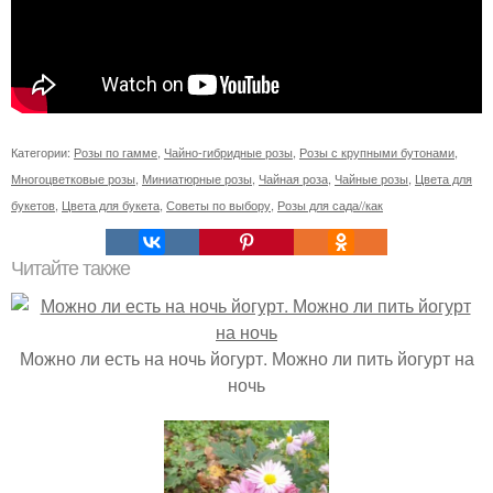
Категории:
Розы по гамме
,
Чайно-гибридные розы
,
Розы с крупными бутонами
,
Многоцветковые розы
,
Миниатюрные розы
,
Чайная роза
,
Чайные розы
,
Цвета для
букетов
,
Цвета для букета
,
Советы по выбору
,
Розы для сада//как
Читайте также
Можно ли есть на ночь йогурт. Можно ли пить йогурт на
ночь