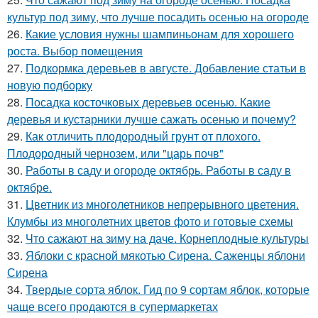
культур под зиму, что лучше посадить осенью на огороде
26.
Какие условия нужны шампиньонам для хорошего
роста. Выбор помещения
27.
Подкормка деревьев в августе. Добавление статьи в
новую подборку
28.
Посадка косточковых деревьев осенью. Какие
деревья и кустарники лучше сажать осенью и почему?
29.
Как отличить плодородный грунт от плохого.
Плодородный чернозем, или "царь почв"
30.
Работы в саду и огороде октябрь. Работы в саду в
октябре.
31.
Цветник из многолетников непрерывного цветения.
Клумбы из многолетних цветов фото и готовые схемы
32.
Что сажают на зиму на даче. Корнеплодные культуры
33.
Яблоки с красной мякотью Сирена. Саженцы яблони
Сирена
34.
Твердые сорта яблок. Гид по 9 сортам яблок, которые
чаще всего продаются в супермаркетах