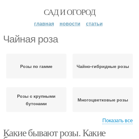
САД И ОГОРОД
главная
новости
статьи
Чайная роза
Розы по гамме
Чайно-гибридные розы
Розы с крупными
Многоцветковые розы
бутонами
Показать все
Какие бывают розы. Какие
Миниатюрные розы
Чайные розы