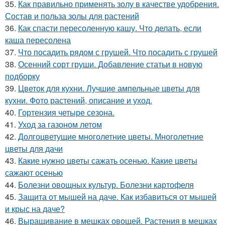
35.
Как правильно применять золу в качестве удобрения.
Состав и польза золы для растений
36.
Как спасти пересоленную кашу. Что делать, если
каша пересолена
37.
Что посадить рядом с грушей. Что посадить с грушей
38.
Осенний сорт груши. Добавление статьи в новую
подборку
39.
Цветок для кухни. Лучшие ампельные цветы для
кухни. Фото растений, описание и уход.
40.
Гортензия четыре сезона.
41.
Уход за газоном летом
42.
Долгоцветущие многолетние цветы. Многолетние
цветы для дачи
43.
Какие нужно цветы сажать осенью. Какие цветы
сажают осенью
44.
Болезни овощных культур. Болезни картофеля
45.
Защита от мышей на даче. Как избавиться от мышей
и крыс на даче?
46.
Выращивание в мешках овощей. Растения в мешках