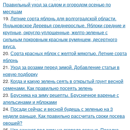
Правильный уход за садом и огородом осенью по
месяцам
19.
Летние сорта яблонь для волгоградской области.
Яндыковское Деревья среднерослые. Яблоки средние и
крупные, округло-уплощенные, желто-зеленые с
сильным покровным красным румянцем, десертного
вкуса.
20.
Сорта красных яблок с желтой мякотью. Летние сорта
яблонь
21.
Уход за розами перед зимой. Добавление статьи в
новую подборку
22.
Когда и какую зелень сеять в открытый грунт весной
семенами. Как правильно посеять зелень
23.
Брусника на зиму рецепты. Брусничное варенье с
апельсинами и яблоками
24.
Посади сейчас и весной будешь с зеленью на 3
недели раньше. Как правильно рассчитать сроки посева
овощей?
25.
Что сажают под зиму на огороде осенью. Посадка