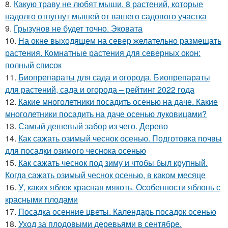
8.
Какую траву не любят мыши. 8 растений, которые
надолго отпугнут мышей от вашего садового участка
9.
Грызунов не будет точно. Эковата
10.
На окне выходящем на север желательно размещать
растения. Комнатные растения для северных окон:
полный список
11.
Биопрепараты для сада и огорода. Биопрепараты
для растений, сада и огорода – рейтинг 2022 года
12.
Какие многолетники посадить осенью на даче. Какие
многолетники посадить на даче осенью луковицами?
13.
Самый дешевый забор из чего. Дерево
14.
Как сажать озимый чеснок осенью. Подготовка почвы
для посадки озимого чеснока осенью
15.
Как сажать чеснок под зиму и чтобы был крупный.
Когда сажать озимый чеснок осенью, в каком месяце
16.
У, каких яблок красная мякоть. Особенности яблонь с
красными плодами
17.
Посадка осенние цветы. Календарь посадок осенью
18.
Уход за плодовыми деревьями в сентябре.