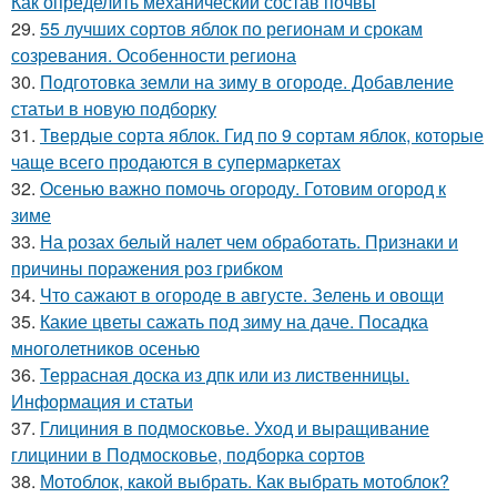
Как определить механический состав почвы
29.
55 лучших сортов яблок по регионам и срокам
созревания. Особенности региона
30.
Подготовка земли на зиму в огороде. Добавление
статьи в новую подборку
31.
Твердые сорта яблок. Гид по 9 сортам яблок, которые
чаще всего продаются в супермаркетах
32.
Осенью важно помочь огороду. Готовим огород к
зиме
33.
На розах белый налет чем обработать. Признаки и
причины поражения роз грибком
34.
Что сажают в огороде в августе. Зелень и овощи
35.
Какие цветы сажать под зиму на даче. Посадка
многолетников осенью
36.
Террасная доска из дпк или из лиственницы.
Информация и статьи
37.
Глициния в подмосковье. Уход и выращивание
глицинии в Подмосковье, подборка сортов
38.
Мотоблок, какой выбрать. Как выбрать мотоблок?