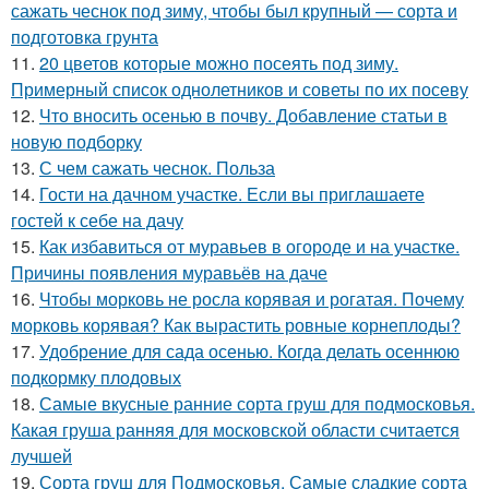
сажать чеснок под зиму, чтобы был крупный — сорта и
подготовка грунта
11.
20 цветов которые можно посеять под зиму.
Примерный список однолетников и советы по их посеву
12.
Что вносить осенью в почву. Добавление статьи в
новую подборку
13.
С чем сажать чеснок. Польза
14.
Гости на дачном участке. Если вы приглашаете
гостей к себе на дачу
15.
Как избавиться от муравьев в огороде и на участке.
Причины появления муравьёв на даче
16.
Чтобы морковь не росла корявая и рогатая. Почему
морковь корявая? Как вырастить ровные корнеплоды?
17.
Удобрение для сада осенью. Когда делать осеннюю
подкормку плодовых
18.
Самые вкусные ранние сорта груш для подмосковья.
Какая груша ранняя для московской области считается
лучшей
19.
Сорта груш для Подмосковья. Самые сладкие сорта