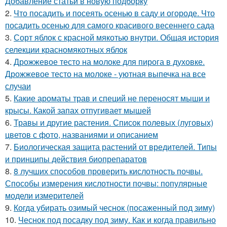
Добавление статьи в новую подборку
2.
Что посадить и посеять осенью в саду и огороде. Что
посадить осенью для самого красивого весеннего сада
3.
Сорт яблок с красной мякотью внутри. Общая история
селекции красномякотных яблок
4.
Дрожжевое тесто на молоке для пирога в духовке.
Дрожжевое тесто на молоке - уютная выпечка на все
случаи
5.
Какие ароматы трав и специй не переносят мыши и
крысы. Какой запах отпугивает мышей
6.
Травы и другие растения. Список полевых (луговых)
цветов с фото, названиями и описанием
7.
Биологическая защита растений от вредителей. Типы
и принципы действия биопрепаратов
8.
8 лучших способов проверить кислотность почвы.
Способы измерения кислотности почвы: популярные
модели измерителей
9.
Когда убирать озимый чеснок (посаженный под зиму)
10.
Чеснок под посадку под зиму. Как и когда правильно