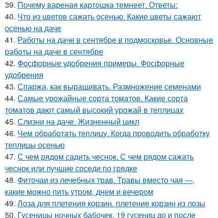
39.
Почему вареная картошка темнеет. Ответы:
40.
Что из цветов сажать осенью. Какие цветы сажают
осенью на даче
41.
Работы на даче в сентябре в подмосковье. Основные
работы на даче в сентябре
42.
Фосфорные удобрения примеры. Фосфорные
удобрения
43.
Спаржа, как выращивать. Размножение семенами
44.
Самые урожайные сорта томатов. Какие сорта
томатов дают самый высокий урожай в теплицах
45.
Слизни на даче. Жизненный цикл
46.
Чем обработать теплицу. Когда проводить обработку
теплицы осенью
47.
С чем рядом садить чеснок. С чем рядом сажать
чеснок или лучшие соседи по грядке
48.
Фиточаи из лечебных трав. Травы вместо чая —,
какие можно пить утром, днем и вечером
49.
Лоза для плетения корзин. плетение корзин из лозы
50.
Гусеницы ночных бабочек. 19 гусениц до и после