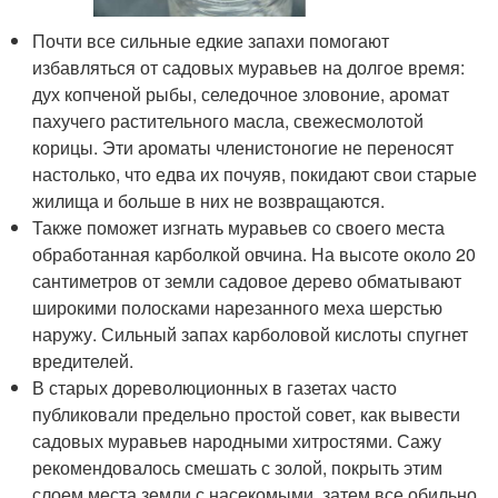
Почти все сильные едкие запахи помогают
избавляться от садовых муравьев на долгое время:
дух копченой рыбы, селедочное зловоние, аромат
пахучего растительного масла, свежесмолотой
корицы. Эти ароматы членистоногие не переносят
настолько, что едва их почуяв, покидают свои старые
жилища и больше в них не возвращаются.
Также поможет изгнать муравьев со своего места
обработанная карболкой овчина. На высоте около 20
сантиметров от земли садовое дерево обматывают
широкими полосками нарезанного меха шерстью
наружу. Сильный запах карболовой кислоты спугнет
вредителей.
В старых дореволюционных в газетах часто
публиковали предельно простой совет, как вывести
садовых муравьев народными хитростями. Сажу
рекомендовалось смешать с золой, покрыть этим
слоем места земли с насекомыми, затем все обильно