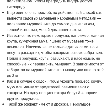
полиэтиленом, чтобы преградить внутрь доступ
кислороду.
Еще один очень простой, но действенный способ как
вывести садовых муравьев народными методами ―
поливание муравейника до самого дна кипятком,
теплой известью, мочой домашнего скота.
Известно, что некоторые продукты, например, манная
крупа, кукурузная мука, пшено от муравьев тоже
помогают. Насекомые не только едят их сами, но и
несут в рассадник, чтобы накормить своих собратьев.
Попав в желудок, крупы разбухают, и насекомые, не
способные их переварить, умирают. В зависимости от
габаритов на муравейник сыпят манку или пшено от 2
до 3 кг.
Как и в случае с содой, чтобы укорить процесс, крупу,
муку или манку от вредителей размешивают с
сахаром. На одну порцию сахара берут 3-4 порции
других продуктов.
Такой же эффект имеют и дрожжи. Небольшое