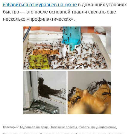
избавиться от муравьев на кухне
в домашних условиях
быстро — это после основной травли сделать еще
несколько «профилактических».
Категории:
Муравьев на даче
,
Полезные советы
,
Советы по уничтожению
,
Средства от муравьев
,
Средство от муравьев
,
Народные средства
,
Домашние