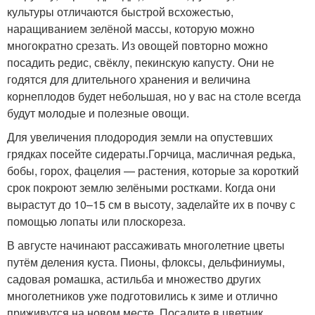
культуры отличаются быстрой всхожестью,
наращиванием зелёной массы, которую можно
многократно срезать. Из овощей повторно можно
посадить редис, свёклу, пекинскую капусту. Они не
годятся для длительного хранения и величина
корнеплодов будет небольшая, но у вас на столе всегда
будут молодые и полезные овощи.
Для увеличения плодородия земли на опустевших
грядках посейте сидераты.Горчица, масличная редька,
бобы, горох, фацелия — растения, которые за короткий
срок покроют землю зелёными ростками. Когда они
вырастут до 10–15 см в высоту, заделайте их в почву с
помощью лопаты или плоскореза.
В августе начинают рассаживать многолетние цветы
путём деления куста. Пионы, флоксы, дельфиниумы,
садовая ромашка, астильба и множество других
многолетников уже подготовились к зиме и отлично
приживутся на новом месте. Посадите в цветник