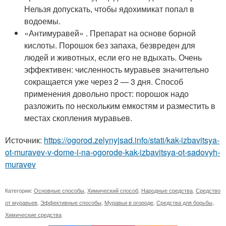
Нельзя допускать, чтобы ядохимикат попал в
водоемы.
«Антимуравей» . Препарат на основе борной
кислоты. Порошок без запаха, безвреден для
людей и животных, если его не вдыхать. Очень
эффективен: численность муравьев значительно
сокращается уже через 2 — 3 дня. Способ
применения довольно прост: порошок надо
разложить по нескольким емкостям и разместить в
местах скопления муравьев.
Источник:
https://ogorod.zelynyjsad.info/stati/kak-izbavitsya-
ot-muravev-v-dome-i-na-ogorode-kak-izbavitsya-ot-sadovyh-
muravev
Категории:
Основные способы
,
Химический способ
,
Народные средства
,
Средство
от муравьев
,
Эффективные способы
,
Муравьи в огороде
,
Средства для борьбы
,
Химические средства