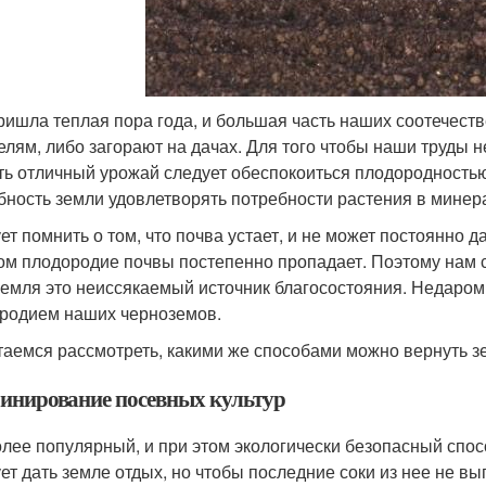
ришла теплая пора года, и большая часть наших соотечест
елям, либо загорают на дачах. Для того чтобы наши труды 
ть отличный урожай следует обеспокоиться плодородность
бность земли удовлетворять потребности растения в минер
ет помнить о том, что почва устает, и не может постоянно
ом плодородие почвы постепенно пропадает. Поэтому нам с
земля это неиссякаемый источник благосостояния. Недаро
родием наших черноземов.
аемся рассмотреть, какими же способами можно вернуть зе
инирование посевных культур
лее популярный, и при этом экологически безопасный спос
ет дать земле отдых, но чтобы последние соки из нее не вы