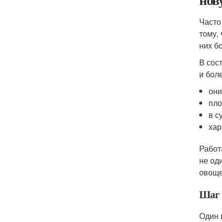
Часто
тому,
них б
В сос
и бол
они
пло
в с
хар
Работ
не од
овоще
Шаг 
Один 