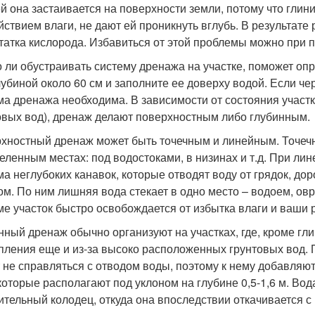
й она застаивается на поверхности земли, потому что глин
йствием влаги, не дают ей проникнуть вглубь. В результате 
татка кислорода. Избавиться от этой проблемы можно при
 ли обустраивать систему дренажа на участке, поможет о
лубиной около 60 см и заполните ее доверху водой. Если чер
ма дренажа необходима. В зависимости от состояния участк
овых вод), дренаж делают поверхностным либо глубинным.
хностный дренаж может быть точечным и линейным. Точечн
еленным местах: под водостоками, в низинах и т.д. При ли
ма неглубоких канавок, которые отводят воду от грядок, до
ом. По ним лишняя вода стекает в одно место – водоем, ов
ме участок быстро освобождается от избытка влаги и ваши 
нный дренаж обычно организуют на участках, где, кроме гл
пления еще и из-за высоко расположенных грунтовых вод.
 не справляться с отводом воды, поэтому к нему добавляют
 которые располагают под уклоном на глубине 0,5-1,6 м. Вод
ительный колодец, откуда она впоследствии откачивается 