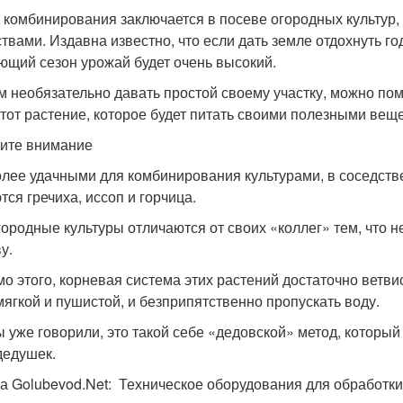
 комбинирования заключается в посеве огородных культур
вами. Издавна известно, что если дать земле отдохнуть годи
ющий сезон урожай будет очень высокий.
м необязательно давать простой своему участку, можно по
-тот растение, которое будет питать своими полезными вещ
ите внимание
лее удачными для комбинирования культурами, в соседстве 
тся гречиха, иссоп и горчица.
городные культуры отличаются от своих «коллег» тем, что н
у.
о этого, корневая система этих растений достаточно ветвис
мягкой и пушистой, и безприпятственно пропускать воду.
ы уже говорили, это такой себе «дедовской» метод, которы
дедушек.
а Golubevod.Net: Техническое оборудования для обработки