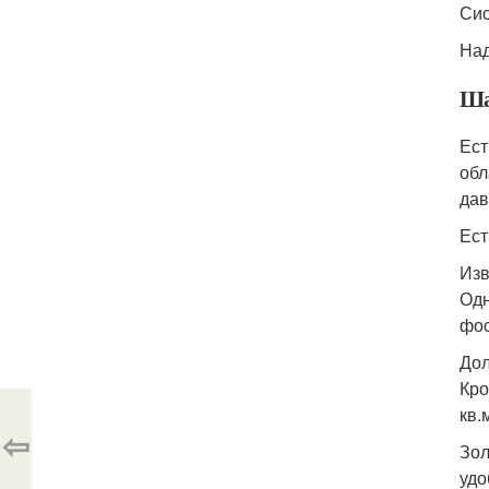
Сис
Над
Ша
Ест
обл
дав
Ест
Изв
Одн
фос
Дол
Кро
кв.
⇦
Зол
удо