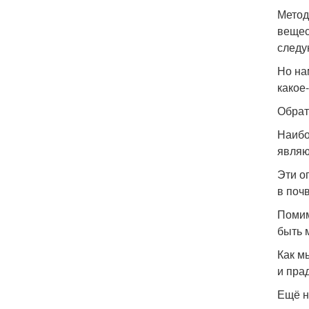
Метод
вещест
следу
Но на
какое
Обрат
Наибо
являю
Эти о
в почв
Помим
быть 
Как м
и пра
Ещё н