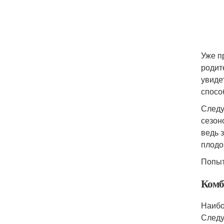
Уже п
родит
увиде
спосо
Следу
сезон
ведь 
плодо
Попыт
Комб
Наибо
Следу