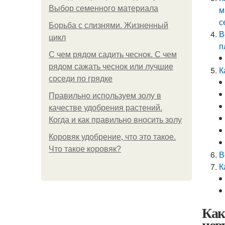
Выбор семенного материала
м
с
Борьба с слизнями. Жизненный
В
цикл
п
С чем рядом садить чеснок. С чем
рядом сажать чеснок или лучшие
К
соседи по грядке
Правильно используем золу в
качестве удобрения растений.
Когда и как правильно вносить золу
Коровяк удобрение, что это такое.
Что такое коровяк?
В
К
Как
нов