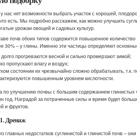
 у нас нет возможности выбрать участок с хорошей, плодор
 что есть. Мы подробно расскажем, как можно улучшить сугл
огатые урожаи овощей и садовых культур.
таве почв обоих типов содержится повышенное количество г
ее 30% – у глины. Именно эти частицы определяют основны
 долго прогреваются весной и сильно промерзают зимой;
хо пропускают влагу и воздух;
ухом состоянии их чрезвычайно сложно обрабатывать, т.к. 
актеризуются повышенным уровнем кислотности.
а по улучшению почвы с большим содержанием глинистых ч
ин год. Наградой за потраченные силы и время будет бол
й и фруктов.
1. Дренаж
из главных недостатков суглинистой и глинистой почв – он