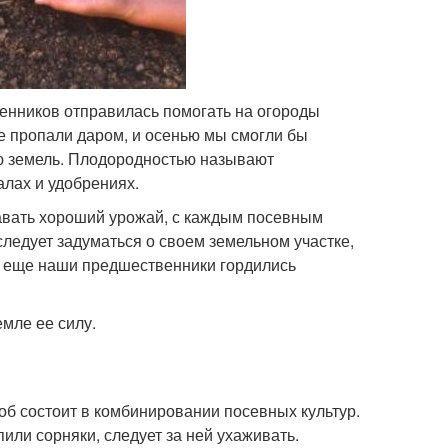
венников отправилась помогать на огороды
не пропали даром, и осенью мы смогли бы
ю земель. Плодородностью называют
алах и удобрениях.
 давать хороший урожай, с каждым посевным
ледует задуматься о своем земельном участке,
м еще наши предшественники гордились
мле ее силу.
об состоит в комбинировании посевных культур.
пили сорняки, следует за ней ухаживать.