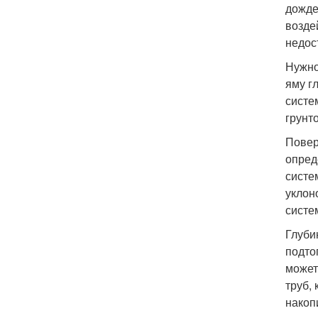
дожде
возде
недос
Нужно
яму г
систе
грунт
Повер
опред
систе
уклон
систе
Глуби
подто
может
труб,
накоп