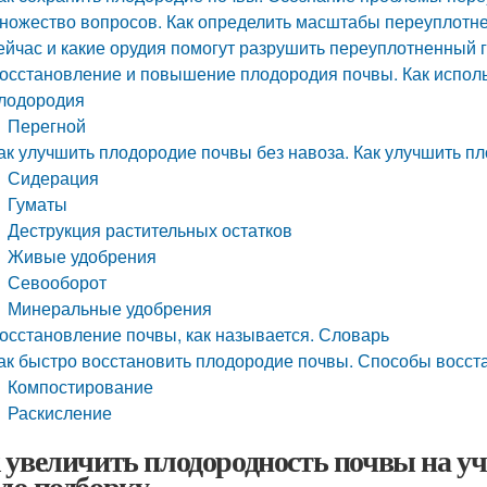
ножество вопросов. Как определить масштабы переуплотнен
ейчас и какие орудия помогут разрушить переуплотненный 
осстановление и повышение плодородия почвы. Как исполь
лодородия
Перегной
ак улучшить плодородие почвы без навоза. Как улучшить п
Сидерация
Гуматы
Деструкция растительных остатков
Живые удобрения
Севооборот
Минеральные удобрения
осстановление почвы, как называется. Словарь
ак быстро восстановить плодородие почвы. Способы восст
Компостирование
Раскисление
 увеличить плодородность почвы на уча
ую подборку