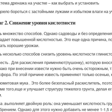
тема дренажа на участке – как выбрать и установить
оело бороться с застойными лужами и избытком влаги на у
г 2. Снижение уровня кислотности
ь множество способов. Однако садоводы и без определения 
адает повышенной кислотностью. Это еще одна причина, п
ать хорошие урожаи.
ь несколько способов снизить уровень кислотности глинисто
есть . Для раскисления применяют(пушонку), которую вносят 
ако при внесении извести нужно быть очень осторожным, т
фора. По этой причине известь применяют только осенью, к 
омитовая мука . Это более безопасный раскислитель, поэто
ме того,еще и улучшает структуру тяжелого грунта, делая е
м.
а .выполняет двойную роль: она уменьшает кислотность г
брением. Однако для этого нужно добавить не менее 1-1,5 л