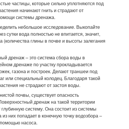
истые частицы, которые сильно уплотняются под
растения начинают гнить и страдают от
 помощи системы дренажа.
пределить небольшое исследование. Выкопайте
ез сутки вода полностью не впитается, значит,
а (количества глины в почве и высоты залегания
ый дренаж – это система сбора воды в
нейном дренаже по участку прокладывается
рожек, газона и построек. Делают траншеи под
раг или специальный колодец. Благодаря такой
растения не страдают от застоя воды.
инистой почвы, существует опасность
 Поверхностный дренаж на такой территории
 глубинную систему. Она состоит из системы
а из них попадает в конечную точку водозбора –
с помощью насоса.