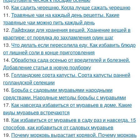
10.
Как садить черешню. Когда лучше сажать черешню
11.
Травяные чаи на каждый день рецепты. Какие
травяные чаи можно пить каждый день
12.
Лайфхаки для хранения вещей. Хранение вещей в
квартире: от порядка до захламления один шаг
13.
Что делать если пересолила еду. Как избавить блюдо
от лишней соли в конце приготовления
14.
Обработка сада осенью от вредителей и болезней.
Добавление статьи в новую подборку
15.
Голландские сорта капусты. Сорта капусты ранней
голландской селекции
16.
Борьба с садовыми муравьями народными
средствами. Народные методы борьбы с муравьями
17.
Как навсегда избавиться от муравьев в доме. Какие
виды муравьев встречаются
18.
Как избавиться от муравьев в саду раз и навсегда. 15
способов, как избавиться от садовых муравьев
19.
Почему морковь вырастает корявой. Почему морковь