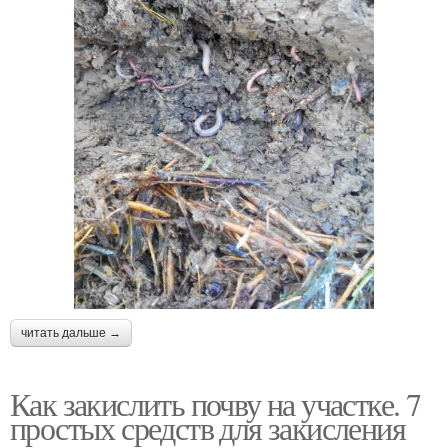
Промышленные
Удобрения для
удобрения
растений
Органические
Удобрения для
удобрения
осеннего внесения
Осенний удобрение
Удобрения в октябре
читать дальше →
Удобрение для
Удобрения для
Как закислить почву на участке. 7
смородины
смородины
простых средств для закисления