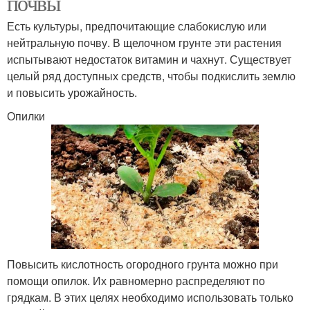
почвы
Есть культуры, предпочитающие слабокислую или
Удобрение для помидор
Минеральные вещества
нейтральную почву. В щелочном грунте эти растения
испытывают недостаток витамин и чахнут. Существует
целый ряд доступных средств, чтобы подкислить землю
и повысить урожайность.
Химические удобрения
Удобрения для дачника
Опилки
Минеральные
Удобрения в граммах
подкормки
Удобрения для
Повысить кислотность огородного грунта можно при
Фосфорное удобрение
картофеля
помощи опилок. Их равномерно распределяют по
грядкам. В этих целях необходимо использовать только