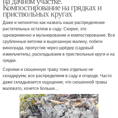
на дачном участке.
Компостирование на грядках и
приствольных кругах
Даже и непонятно как назвать наше распределение
Удобрения в почву
Удобрения для огорода
растительных остатков в саду. Скорее, это
одновременно и мульчирование и компостирование. Все
срубленные веточки и вырезанную малину, побеги
винограда, пропустив через шрёдер (садовый
Удобрения для садовых
Удобрения для
измельчитель), раскладываем в приствольные круги и на
цветов
многолетников
грядки.
Сорняки и скошенную траву тоже отдельно не
складируем, все распределяем в саду и огороде. Часто
Азотные удобрения
Фосфорные удобрения
даже складывается ощущение, что скошенной травы
маловато, хочется больше…
Калийные удобрения
Удобрения для цветов