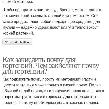
свежий материал.
Удобрения на дачном
Чтобы превратить опилки в удобрение, можно пролить
Удобрения с учетом
участке
его мочевиной, смешать с золой или компостом. Они
также представляют собой подходящее средство для
мульчи — надежно удерживают влагу и тепло вокруг
корней растений.
Удобрения для осени
Удобрения в саду
читать дальше →
Как закислить почву для
гортензий. Чем закисляют почву
Удобрение для земли
для гортензий?
Как подкислить почву простыми методами? Расти и
цвести гортензия может только в кислой почве. Полив
обычной водой приводит к защелачиванию почвы, как в
открытом грунте так и в горшках. Для гортензии это
вредно. Поэтому необходимо делать кислые поливы.