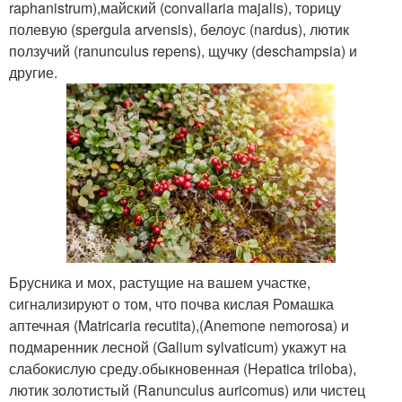
raphanistrum),майский (convallaria majalis), торицу
полевую (spergula arvensis), белоус (nardus), лютик
ползучий (ranunculus repens), щучку (deschampsia) и
другие.
Брусника и мох, растущие на вашем участке,
сигнализируют о том, что почва кислая Ромашка
аптечная (Matricaria recutita),(Anemone nemorosa) и
подмаренник лесной (Galium sylvaticum) укажут на
слабокислую среду.обыкновенная (Hepatica triloba),
лютик золотистый (Ranunculus auricomus) или чистец