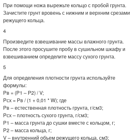
При помощи ножа вырежьте кольцо с пробой грунта.
Зачистите грунт вровень с нижним и верхним срезами
режущего кольца.
4
Произведите взвешивание массы влажного грунта.
После этого просушите пробу в сушильном шкафу и
взвешиванием определите массу сухого грунта.
5
Для определения плотности грунта используйте
формулы:
Pв = (P1 – P2) / V;
Pсх = Pв / (1 + 0,01 * W); где
Pв – естественная плотность грунта, г/см3;
Pсх – плотность сухого грунта, г/см3;
P1 – масса грунта до сушки вместе с кольцом, г;
P2 – масса кольца, г;
V – внутренний объем режущего кольца, см3;