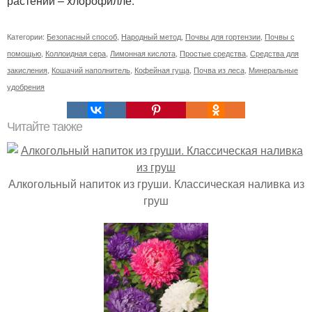
растений – хлорофилле.
Категории:
Безопасный способ
,
Народный метод
,
Почвы для гортензии
,
Почвы с
помощью
,
Коллоидная сера
,
Лимонная кислота
,
Простые средства
,
Средства для
закисления
,
Кошачий наполнитель
,
Кофейная гуща
,
Почва из леса
,
Минеральные
удобрения
Читайте также
Алкогольный напиток из груши. Классическая наливка из
груш