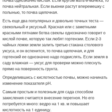
почва однозначно кислая. Если кругом мать-и-мачеха, то
почва нейтральная. Если вьюнки растут вперемешку с
полынью, то почва щелочная.
Есть еще два популярных и довольно точных теста —
свекольный и уксусный. Красная или с заметными
красными пятнами ботва свеклы однозначно говорит о
кислой почве, которую так любят гортензии. Если 2-3
чайных ложки земли залить третью стакана столового
уксуса, и он вспенится, то почва щелочная, и для
гортензий ее однозначно надо подкислять. Если земля в
саду влажная — уксус для проверки можно плеснуть
прямо на поверхность грунта.
Определившись с кислотностью почвы, можно начинать
изменение показателя pH.
Самым простым и полезным для сада способом
закисления считается внесение перегноя. Но его
потребуется много: ведро на 1 кв. м повышает
кислотность на 1 единицу.