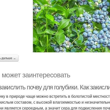
ь дальше →
 может заинтересовать
закислить почву для голубики. Как закисл
ику в природе чаще можно встретить в болотистой местнос
кислым составом, с высокой влагоемкостью и незначительн
ни является сероедным, а значит сера для подкисления поч