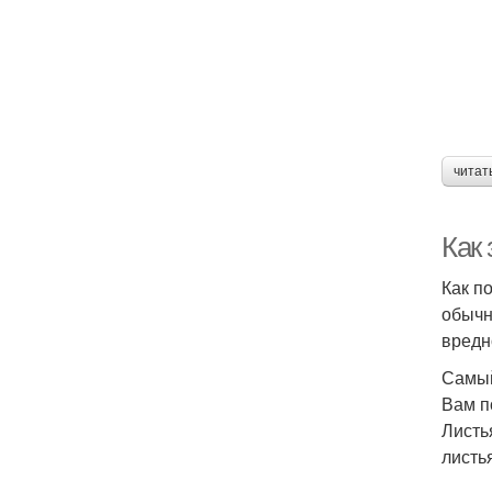
читат
Как 
Как п
обычн
вредн
Самый
Вам п
Листь
листь