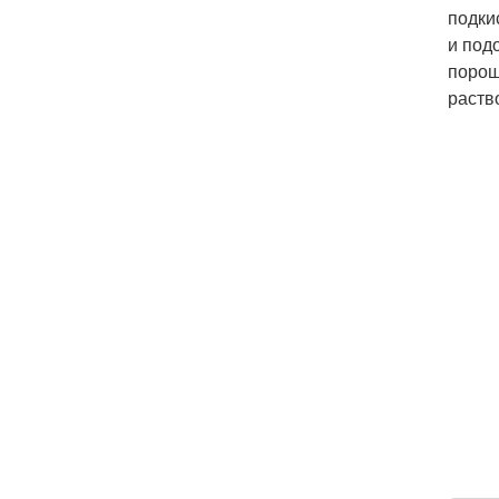
подки
и под
порош
раств