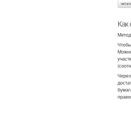
читат
Как
Метод
Чтобы
Можно
участ
(соот
Через
доста
бумаг
прави