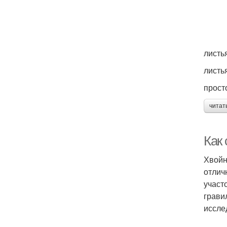
листь
листь
прост
читат
Как 
Хвойн
отлич
участ
грави
иссле