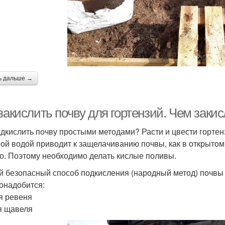
ь дальше →
закислить почву для гортензий. Чем заки
одкислить почву простыми методами? Расти и цвести гортен
ой водой приводит к защелачиванию почвы, как в открытом г
о. Поэтому необходимо делать кислые поливы.
 безопасный способ подкисления (народный метод) почвы 
онадобится:
я ревеня
я щавеля