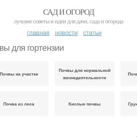
САД И ОГОРОД
лучшие советы и идеи для дачи, сада и огорода
главная
новости
статьи
вы для гортензии
Почвы для нормальной
Почвы на участке
Поч
жизнедеятельности
Почва из леса
Кислые почвы
Гру
Почва для вереска
Кислота для гортензии
Гру