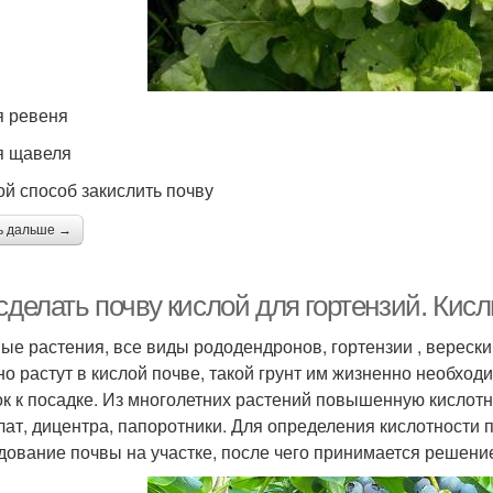
я ревеня
я щавеля
ой способ закислить почву
ь дальше →
сделать почву кислой для гортензий. Кисл
ые растения, все виды рододендронов, гортензии , верески
но растут в кислой почве, такой грунт им жизненно необход
ок к посадке. Из многолетних растений повышенную кислот
лат, дицентра, папоротники. Для определения кислотности
дование почвы на участке, после чего принимается решение