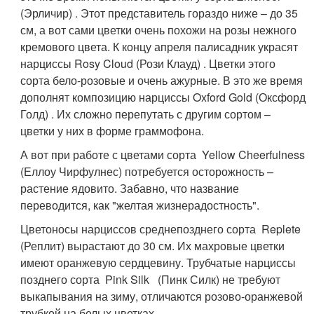
(Эрличир) . Этот представитель гораздо ниже – до 35
см, а вот сами цветки очень похожи на розы нежного
кремового цвета. К концу апреля палисадник украсят
нарциссы Rosy Cloud (Рози Клауд) . Цветки этого
сорта бело-розовые и очень ажурные. В это же время
дополнят композицию нарциссы Oxford Gold (Оксфорд
Голд) . Их сложно перепутать с другим сортом –
цветки у них в форме граммофона.
А вот при работе с цветами сорта Yellow Cheerfulness
(Еллоу Чирфулнес) потребуется осторожность –
растение ядовито. Забавно, что название
переводится, как "желтая жизнерадостность".
Цветоносы нарциссов среднепозднего сорта Replete
(Реплит) вырастают до 30 см. Их махровые цветки
имеют оранжевую сердцевину. Трубчатые нарциссы
позднего сорта Pink Silk (Пинк Силк) не требуют
выкапывания на зиму, отличаются розово-оранжевой
трубкой на белых цветках.