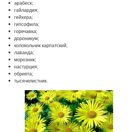
арабеск;
гайлардия;
гейхера;
гипсофила;
горечавка;
дороникум;
колокольчик карпатский;
лаванда;
морозник;
настурция;
обриета;
тысячелистник.