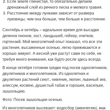
Если земля глинистая, то обязательно делаем
дренажный слой из речного песка и мелкого гравия.
Расстояние между лунками зависит от размера
луковицы, чем она больше, тем больше и расстояние.
Сентябрь и октябрь – идеальное время для высадки
деленок пионов, хост, ландышей, гейхер, очитков,
гортензий. Мой многолетний опыт показал, что все эти
растения, высаженные осенью, легко приживаются и
хорошо зимуют. А весной уже растут сами по себе, не
требуя много внимания, как будто росли здесь всегда.
В конце октября готовим грядки под посев однолетников,
двулетников и многолетников. Из однолетних и
двулетних растений сеют:, нивяник, люпин, львиный зев,
алиссум, космею, душистый табак и горошек, васильки,
эшшольцию.
Фото: Посев эшшольции осенью.
Из многолетников высевают: водосбор (аквилегию), мак