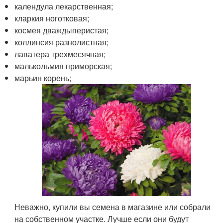
календула лекарственная;
кларкия ноготковая;
космея дваждыперистая;
коллинсия разнолистная;
лаватера трехмесячная;
малькольмия приморская;
марьин корень;
Неважно, купили вы семена в магазине или собрали
на собственном участке. Лучше если они будут