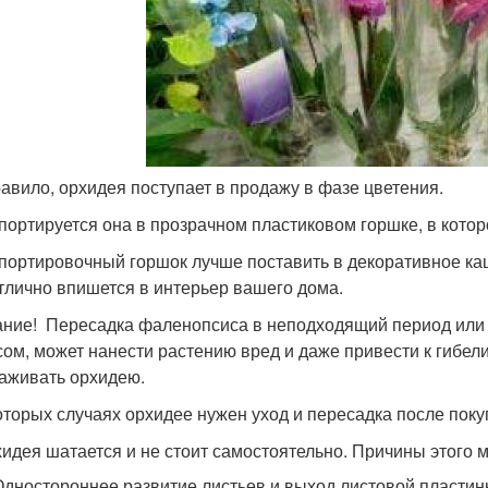
равило, орхидея поступает в продажу в фазе цветения.
портируется она в прозрачном пластиковом горшке, в которо
портировочный горшок лучше поставить в декоративное ка
тлично впишется в интерьер вашего дома.
ние! Пересадка фаленопсиса в неподходящий период или 
сом, может нанести растению вред и даже привести к гибел
аживать орхидею.
оторых случаях орхидее нужен уход и пересадка после покуп
идея шатается и не стоит самостоятельно. Причины этого 
Одностороннее развитие листьев и выход листовой пластин