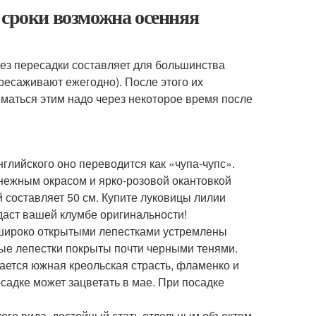
 сроки возможна осенняя
без пересадки составляет для большинства
ересаживают ежегодно). После этого их
маться этим надо через некоторое время после
глийского оно переводится как «чупа-чупс».
снежным окрасом и ярко-розовой окантовкой
й составляет 50 см. Купите луковицы лилии
даст вашей клумбе оригинальности!
 с широко открытыми лепестками устремлены
ные лепестки покрыты почти черными тенями.
нается южная креольская страсть, фламенко и
осадке может зацветать в мае. При посадке
ого вида, достойный стать отдельным объектом