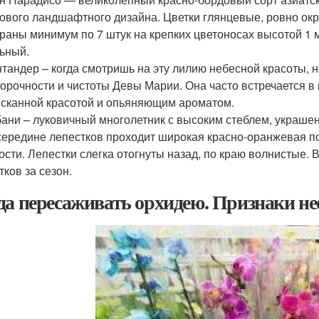
ового ландшафтного дизайна. Цветки глянцевые, ровно окр
раны минимум по 7 штук на крепких цветоносах высотой 1 
ьный.
тандер – когда смотришь на эту лилию небесной красоты, 
орочности и чистоты Девы Марии. Она часто встречается в
сканной красотой и опьяняющим ароматом.
ани – луковичный многолетник с высоким стеблем, украше
ередине лепестков проходит широкая красно-оранжевая по
ости. Лепестки слегка отогнуты назад, по краю волнистые. 
тков за сезон.
да пересаживать орхидею. Признаки не