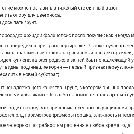
тение можно поставить в тяжелый стеклянный вазон,
епить опору для цветоноса,
 досыпать грунт.
 пересадка орхидеи фаленопсис после покупки: как и когда 
шок повредился при транспортировке. В этом случае фален
тавить пластиковый горшок в красивое кашпо для орхидей;
идея куплена на распродаже и за ней был ненадлежащий у
ут видны подгнившие корни — первый признак переувлажне
есадить в новый субстрат;
нт ненадлежащего качества. Грунт, в котором обычно продаю
личными добавками. Он слабо напоминает стандартный суб
роисходит потому, что при промышленном выращивании пр
вается ряд параметров (размеры горшка, влажность и тем
довлетворяют потребностям растения в любое время года.