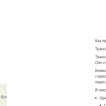
Как п
Транс
Транс
Оно о
Внима
стрес
перес
В нек
⇦
Орх