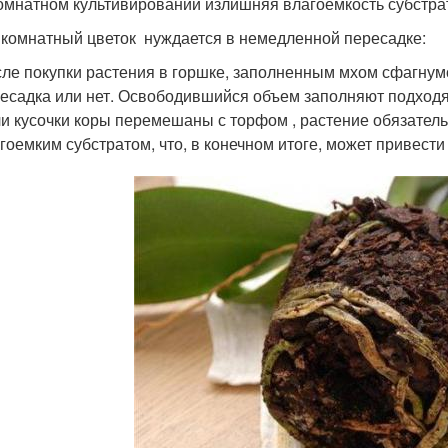
омнатном культивировании излишняя влагоемкость субстра
 комнатный цветок нуждается в немедленной пересадке:
ле покупки растения в горшке, заполненным мхом сфагнумом
есадка или нет. Освободившийся объем заполняют подход
и кусочки коры перемешаны с торфом , растение обязател
гоемким субстратом, что, в конечном итоге, может привест