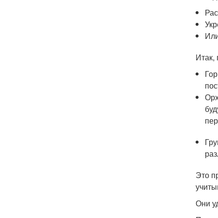
Рас
Укр
Или
Итак,
Гор
пос
Орх
буд
пер
Гру
раз
Это п
учиты
Они у