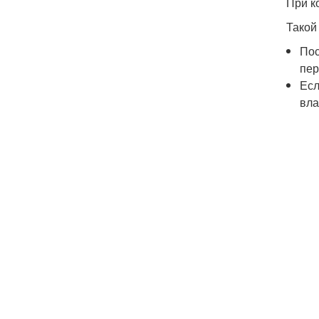
При к
Такой
Пос
пер
Есл
вла